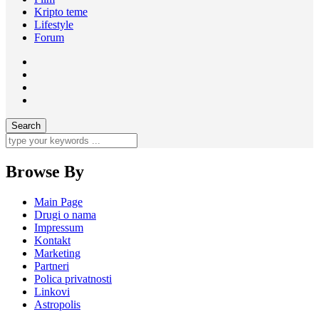
Kripto teme
Lifestyle
Forum
Browse By
Main Page
Drugi o nama
Impressum
Kontakt
Marketing
Partneri
Polica privatnosti
Linkovi
Astropolis