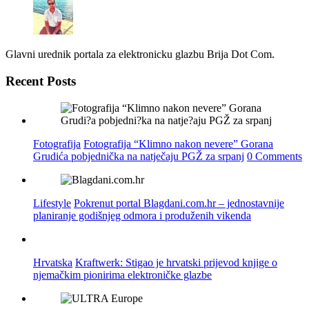
Glavni urednik portala za elektronicku glazbu Brija Dot Com.
Recent Posts
Fotografija
Fotografija “Klimno nakon nevere” Gorana
Grudića pobjednička na natječaju PGŽ za srpanj
0 Comments
Lifestyle
Pokrenut portal Blagdani.com.hr – jednostavnije
planiranje godišnjeg odmora i produženih vikenda
Hrvatska
Kraftwerk: Stigao je hrvatski prijevod knjige o
njemačkim pionirima elektroničke glazbe