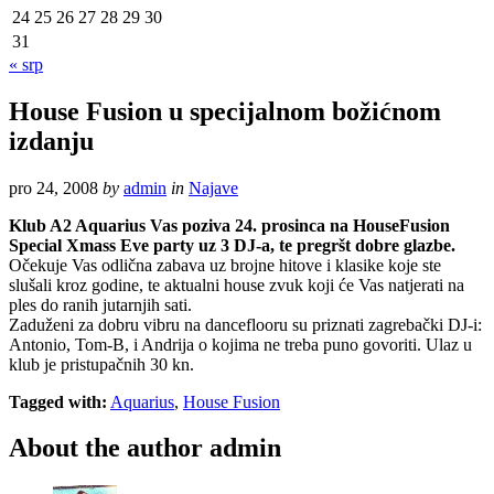
24
25
26
27
28
29
30
31
« srp
House Fusion u specijalnom božićnom
izdanju
pro 24, 2008
by
admin
in
Najave
Klub A2 Aquarius Vas poziva 24. prosinca na HouseFusion
Special Xmass Eve party uz 3 DJ-a, te pregršt dobre glazbe.
Očekuje Vas odlična zabava uz brojne hitove i klasike koje ste
slušali kroz godine, te aktualni house zvuk koji će Vas natjerati na
ples do ranih jutarnjih sati.
Zaduženi za dobru vibru na danceflooru su priznati zagrebački DJ-i:
Antonio, Tom-B, i Andrija o kojima ne treba puno govoriti. Ulaz u
klub je pristupačnih 30 kn.
Tagged with:
Aquarius
,
House Fusion
About the author
admin