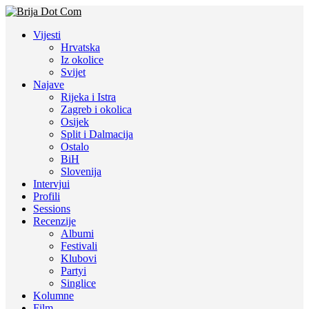
Vijesti
Hrvatska
Iz okolice
Svijet
Najave
Rijeka i Istra
Zagreb i okolica
Osijek
Split i Dalmacija
Ostalo
BiH
Slovenija
Intervjui
Profili
Sessions
Recenzije
Albumi
Festivali
Klubovi
Partyi
Singlice
Kolumne
Film