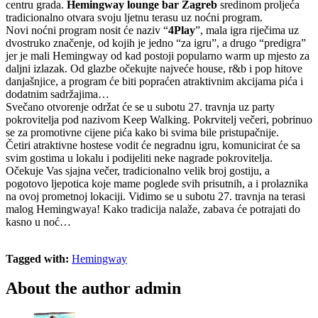
centru grada.
Hemingway lounge bar Zagreb
sredinom proljeća
tradicionalno otvara svoju ljetnu terasu uz noćni program.
Novi noćni program nosit će naziv “
4Play
”, mala igra riječima uz
dvostruko značenje, od kojih je jedno “za igru”, a drugo “predigra”
jer je mali Hemingway od kad postoji popularno warm up mjesto za
daljni izlazak. Od glazbe očekujte najveće house, r&b i pop hitove
danjašnjice, a program će biti popraćen atraktivnim akcijama pića i
dodatnim sadržajima…
Svečano otvorenje održat će se u subotu 27. travnja uz party
pokrovitelja pod nazivom Keep Walking. Pokrvitelj večeri, pobrinuo
se za promotivne cijene pića kako bi svima bile pristupačnije.
Četiri atraktivne hostese vodit će negradnu igru, komunicirat će sa
svim gostima u lokalu i podijeliti neke nagrade pokrovitelja.
Očekuje Vas sjajna večer, tradicionalno velik broj gostiju, a
pogotovo ljepotica koje mame poglede svih prisutnih, a i prolaznika
na ovoj prometnoj lokaciji. Vidimo se u subotu 27. travnja na terasi
malog Hemingwaya! Kako tradicija nalaže, zabava će potrajati do
kasno u noć…
Tagged with:
Hemingway
About the author
admin