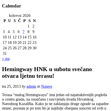
Calendar
kolovoz 2026
P
U
S
Č
P
S
N
1
2
3
4
5
6
7
8
9
10
11
12
13
14
15
16
17
18
19
20
21
22
23
24
25
26
27
28
29
30
31
« srp
Hemingway HNK u subotu svečano
otvara ljetnu terasu!
tra 25, 2013
by
admin
in
Najave
Terasa “malog Hemingwaya” ima jedan od najatraktivnijih pogleda
u centru grada, na osunčanu i rascvjetalu livadu Hrvatskog
Narodnog Kazališta. Kako ju ne zaklanjaju druge zgrade sa zapadne
strane, poznata je po tom što je najdulje obasjana suncem od svih u