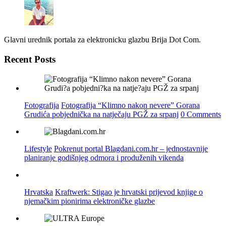
Glavni urednik portala za elektronicku glazbu Brija Dot Com.
Recent Posts
Fotografija
Fotografija “Klimno nakon nevere” Gorana
Grudića pobjednička na natječaju PGŽ za srpanj
0 Comments
Lifestyle
Pokrenut portal Blagdani.com.hr – jednostavnije
planiranje godišnjeg odmora i produženih vikenda
Hrvatska
Kraftwerk: Stigao je hrvatski prijevod knjige o
njemačkim pionirima elektroničke glazbe