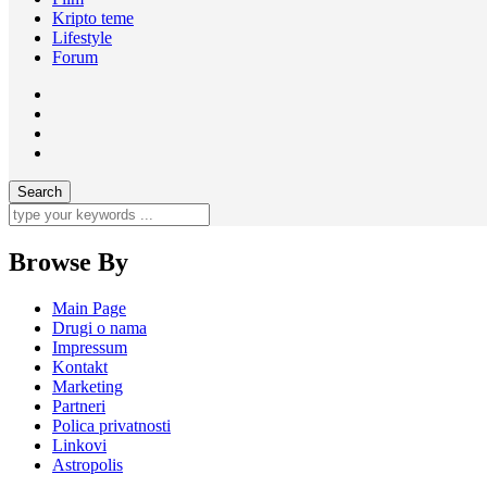
Kripto teme
Lifestyle
Forum
Browse By
Main Page
Drugi o nama
Impressum
Kontakt
Marketing
Partneri
Polica privatnosti
Linkovi
Astropolis