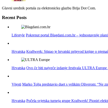
Glavni urednik portala za elektronicku glazbu Brija Dot Com.
Recent Posts
Lifestyle
Pokrenut portal Blagdani.com.hr – jednostavnije plan
Hrvatska
Kraftwerk: Stigao je hrvatski prijevod knjige o njema
Hrvatska
Ovo će biti najveće izdanje festivala ULTRA Europe do
Vijesti
Marko Tolja predstavio duet s velikim Oliverom: “Ne z
Hrvatska
Počela svjetska turneja grupe Kraftwerk! Pioniri elek