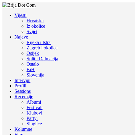
Vijesti
Hrvatska
Iz okolice
Svijet
Najave
Rijeka i Istra
Zagreb i okolica
Osijek
Split i Dalmacija
Ostalo
BiH
Slovenija
Intervjui
Profili
Sessions
Recenzije
Albumi
Festivali
Klubovi
Partyi
Singlice
Kolumne
Film