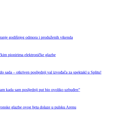
iranje godišnjeg odmora i produženih vikenda
čkim pionirima elektroničke glazbe
 sada – otkriven posljednji val izvođača za spektakl u Splitu!
nam kada sam posljednji put bio ovoliko uzbuđen”
tronske glazbe ovog ljeta dolaze u pulsku Arenu