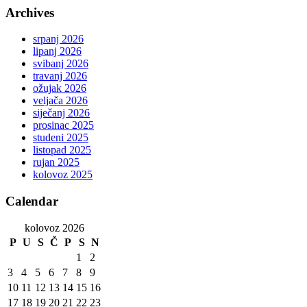
Archives
srpanj 2026
lipanj 2026
svibanj 2026
travanj 2026
ožujak 2026
veljača 2026
siječanj 2026
prosinac 2025
studeni 2025
listopad 2025
rujan 2025
kolovoz 2025
Calendar
kolovoz 2026
P
U
S
Č
P
S
N
1
2
3
4
5
6
7
8
9
10
11
12
13
14
15
16
17
18
19
20
21
22
23