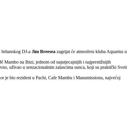
ji britanskog DJ-a
Jim Breesea
zagrijat će atmosferu kluba Aquarius u
é Mambo na Ibizi, jednom od najutjecajnijih i najprestižnijih
ravno, uživao u senzacionalnim zalascima sunca, koji su praktički Sveti
Conor je bio rezident u Pachi, Cafe Mambu i Manumissionu, najvećoj