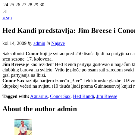
24
25
26
27
28
29
30
31
« srp
Hed Kandi predstavlja: Jim Breese i Cono
kol 14, 2009
by
admin
in
Najave
Saksofonist
Conor
koji je svirao pred 250 tisuća ljudi na partyjima 
srcu sezone, 17. kolovoza.
Jim Breese
je kao rezident Hed Kendi partyija gostovao u najjačim kl
clubbing barova na svijetu. Vrtio je ploče po osam sati zaredom svaki 
gral partyjanja na Ibizi.
Conor Sax
razbija barijeru između „žive“ i elektronske glazbe. Uživ
klupskoj večeri na svijetu (10 tisuća ljudi prema Guinnessovoj knjizi 
Tagged with:
Aquarius
,
Conor Sax
,
Hed Kandi
,
Jim Breese
About the author
admin