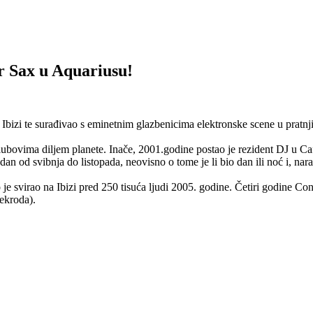
r Sax u Aquariusu!
na Ibizi te surađivao s eminetnim glazbenicima elektronske scene u pratn
ubovima diljem planete. Inače, 2001.godine postao je rezident DJ u Caf
dan od svibnja do listopada, neovisno o tome je li bio dan ili noć i, na
o je svirao na Ibizi pred 250 tisuća ljudi 2005. godine. Četiri godine 
rekroda).