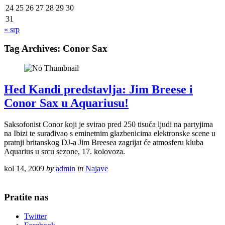
24
25
26
27
28
29
30
31
« srp
Tag Archives:
Conor Sax
Hed Kandi predstavlja: Jim Breese i
Conor Sax u Aquariusu!
Saksofonist Conor koji je svirao pred 250 tisuća ljudi na partyjima
na Ibizi te surađivao s eminetnim glazbenicima elektronske scene u
pratnji britanskog DJ-a Jim Breesea zagrijat će atmosferu kluba
Aquarius u srcu sezone, 17. kolovoza.
kol 14, 2009
by
admin
in
Najave
Pratite nas
Twitter