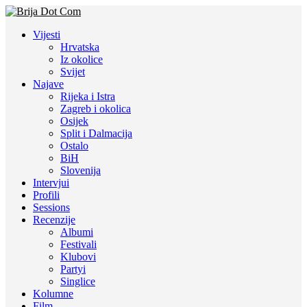
Vijesti
Hrvatska
Iz okolice
Svijet
Najave
Rijeka i Istra
Zagreb i okolica
Osijek
Split i Dalmacija
Ostalo
BiH
Slovenija
Intervjui
Profili
Sessions
Recenzije
Albumi
Festivali
Klubovi
Partyi
Singlice
Kolumne
Film