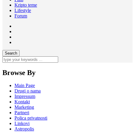
Kripto teme
Lifestyle
Forum
Browse By
Main Page
Drugi o nama
Impressum
Kontakt
Marketing
Partneri
Polica privatnosti
Linkovi
Astropolis