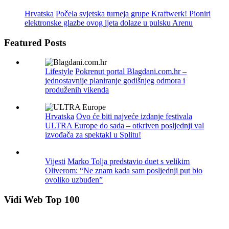
Hrvatska
Počela svjetska turneja grupe Kraftwerk! Pioniri
elektronske glazbe ovog ljeta dolaze u pulsku Arenu
Featured Posts
Lifestyle
Pokrenut portal Blagdani.com.hr –
jednostavnije planiranje godišnjeg odmora i
produženih vikenda
Hrvatska
Ovo će biti najveće izdanje festivala
ULTRA Europe do sada – otkriven posljednji val
izvođača za spektakl u Splitu!
Vijesti
Marko Tolja predstavio duet s velikim
Oliverom: “Ne znam kada sam posljednji put bio
ovoliko uzbuđen”
Vidi Web Top 100