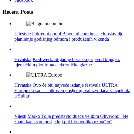
Facebook
Recent Posts
Lifestyle
Pokrenut portal Blagdani.com.hr – jednostavnije
planiranje godišnjeg odmora i produženih vikenda
Hrvatska
Kraftwerk: Stigao je hrvatski prijevod knjige o
njemačkim pionirima elektroničke glazbe
Hrvatska
Ovo će biti najveće izdanje festivala ULTRA
Europe do sada – otkriven posljednji val izvođača za spektakl
u Splitu!
Vijesti
Marko Tolja predstavio duet s velikim Oliverom: “Ne
znam kada sam posljednji put bio ovoliko uzbuđen”