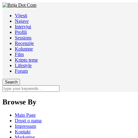
Vijesti
Najave
Intervjui
Profili
Sessions
Recenzije
Kolumne
Film
Kripto teme
Lifestyle
Forum
Browse By
Main Page
Drugi o nama
Impressum
Kontakt
Marketing