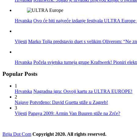
Hrvatska
Ovo će biti najveće izdanje festivala ULTRA Europe do
Vijesti
Marko Tolja predstavio duet s velikim Oliverom: “Ne z
Hrvatska
Počela svjetska turneja grupe Kraftwerk! Pioniri elek
Popular Posts
1
Hrvatska
Nagradna igra: Osvoji kartu za ULTRA EUROPE!
2
Najave
Potvrđeno: David Guetta stiže u Zagreb!
3
Vijesti
Papaya 2009: Armin Van Buuren stiže na Zrće?
Brija Dot Com
Copyright 2020. All rights reserved.