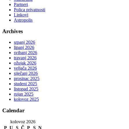
Partneri
Polica privatnosti
Linkovi
Astropolis
Archives
srpanj 2026
lipanj 2026
svibanj 2026
travanj 2026
ožujak 2026
veljača 2026
siječanj 2026
prosinac 2025
studeni 2025
listopad 2025
rujan 2025
kolovoz 2025
Calendar
kolovoz 2026
P
U
S
Č
P
S
N