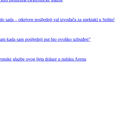
 sada – otkriven posljednji val izvođača za spektakl u Splitu!
nam kada sam posljednji put bio ovoliko uzbuđen”
tronske glazbe ovog ljeta dolaze u pulsku Arenu