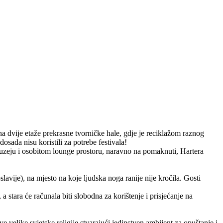
 na dvije etaže prekrasne tvorničke hale, gdje je reciklažom raznog
osada nisu koristili za potrebe festivala!
 muzeju i osobitom lounge prostoru, naravno na pomaknuti, Hartera
lavije), na mjesto na koje ljudska noga ranije nije kročila. Gosti
 stara će računala biti slobodna za korištenje i prisjećanje na
 velike svjetske religije stvarajući jedinstven ambijent za opuštanje i