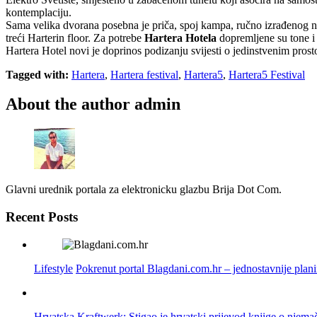
kontemplaciju.
Sama velika dvorana posebna je priča, spoj kampa, ručno izrađenog na
treći Harterin floor. Za potrebe
Hartera Hotela
dopremljene su tone i 
Hartera Hotel novi je doprinos podizanju svijesti o jedinstvenim prost
Tagged with:
Hartera
,
Hartera festival
,
Hartera5
,
Hartera5 Festival
About the author
admin
Glavni urednik portala za elektronicku glazbu Brija Dot Com.
Recent Posts
Lifestyle
Pokrenut portal Blagdani.com.hr – jednostavnije plan
Hrvatska
Kraftwerk: Stigao je hrvatski prijevod knjige o njema