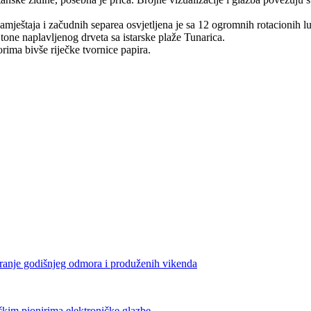
mještaja i začudnih separea osvjetljena je sa 12 ogromnih rotacionih l
tone naplavljenog drveta sa istarske plaže Tunarica.
orima bivše riječke tvornice papira.
iranje godišnjeg odmora i produženih vikenda
čkim pionirima elektroničke glazbe