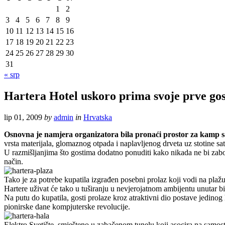
1
2
3
4
5
6
7
8
9
10
11
12
13
14
15
16
17
18
19
20
21
22
23
24
25
26
27
28
29
30
31
« srp
Hartera Hotel uskoro prima svoje prve gos
lip 01, 2009
by
admin
in
Hrvatska
Osnovna je namjera organizatora bila pronaći prostor za kamp sa 1
vrsta materijala, glomaznog otpada i naplavljenog drveta uz stotine sat
U razmišljanjima što gostima dodatno ponuditi kako nikada ne bi zabor
način.
Tako je za potrebe kupatila izgrađen posebni prolaz koji vodi na plažu 
Hartere uživat će tako u tuširanju u nevjerojatnom ambijentu unutar bi
Na putu do kupatila, gosti prolaze kroz atraktivni dio postave jedinog
pionirske dane kompjuterske revolucije.
Elektro Svetište, smješteno u zabačenom tunelu koji asocira na samostan