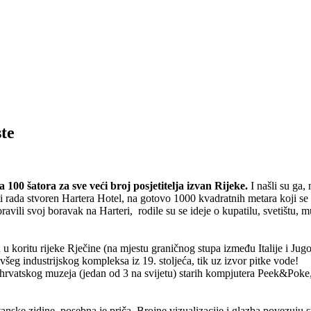
te
00 šatora za sve veći broj posjetitelja izvan Rijeke.
I našli su ga,
i rada stvoren Hartera Hotel, na gotovo 1000 kvadratnih metara koji se d
avili svoj boravak na Harteri, rodile su se ideje o kupatilu, svetištu,
u koritu rijeke Rječine (na mjestu graničnog stupa između Italije i Jugos
všeg industrijskog kompleksa iz 19. stoljeća, tik uz izvor pitke vode!
 hrvatskog muzeja (jedan od 3 na svijetu) starih kompjutera Peek&Poke, a
ske zidine, posebna je priča. Brojne vizualizacije i glazba povezuju sve