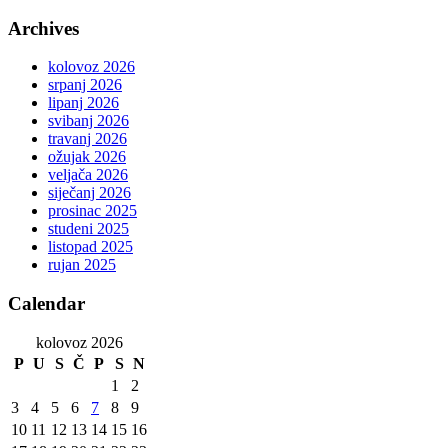
Archives
kolovoz 2026
srpanj 2026
lipanj 2026
svibanj 2026
travanj 2026
ožujak 2026
veljača 2026
siječanj 2026
prosinac 2025
studeni 2025
listopad 2025
rujan 2025
Calendar
kolovoz 2026
P
U
S
Č
P
S
N
1
2
3
4
5
6
7
8
9
10
11
12
13
14
15
16