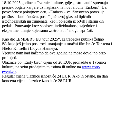
18.10.2025.godine u Tvornici kulture, gdje „astronauti“ spremaju
presjek bogate karijere uz naglasak na novi album “Embers“. Uz
posvećenost pokojnom ocu, «Embers » veličanstveno povezuje
prošlost s budućnošću, posuđujući svoj glas od tipičnih
istočnoazijskih instrumenata, kao i pojačala iz 60-ih i starinskih
pedala. Putovanje kroz spolove, individualnost, zajednice i
eksperimentiranje koje samo „astronauti“ mogu ispričati.
Kao dio „EMBERS EU tour 2025“, zagrebačka publika željno
iščekuje još jedno post rock uranjanje u mračni film braće Torstena i
Nielsa Kinsella i Lloyda Hanneya.
Vjerujte nam kad kažemo da ova godina ne može dovoljno brzo
proletjeti.
Ulaznice po „Early bird“ cijeni od 20 EUR pronađite u Tvornici
kulture, na svim prodajnim mjestima ili online na
www.core-
event.co
.
Regular cijena ulaznice iznosit će 24 EUR. Ako ih ostane, na dan
koncerta cijena ulaznice iznosit će 28 EUR.