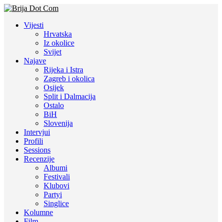
Vijesti
Hrvatska
Iz okolice
Svijet
Najave
Rijeka i Istra
Zagreb i okolica
Osijek
Split i Dalmacija
Ostalo
BiH
Slovenija
Intervjui
Profili
Sessions
Recenzije
Albumi
Festivali
Klubovi
Partyi
Singlice
Kolumne
Film