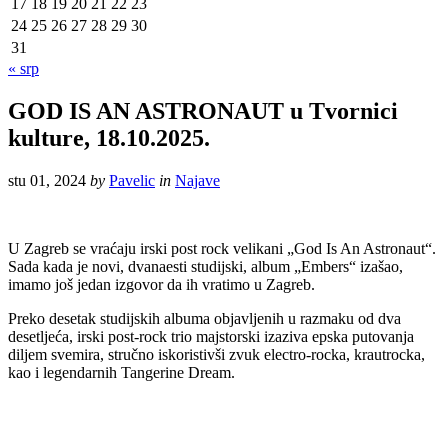
17
18
19
20
21
22
23
24
25
26
27
28
29
30
31
« srp
GOD IS AN ASTRONAUT u Tvornici
kulture, 18.10.2025.
stu 01, 2024
by
Pavelic
in
Najave
U Zagreb se vraćaju irski post rock velikani „God Is An Astronaut“.
Sada kada je novi, dvanaesti studijski, album „Embers“ izašao,
imamo još jedan izgovor da ih vratimo u Zagreb.
Preko desetak studijskih albuma objavljenih u razmaku od dva
desetljeća, irski post-rock trio majstorski izaziva epska putovanja
diljem svemira, stručno iskoristivši zvuk electro-rocka, krautrocka,
kao i legendarnih Tangerine Dream.