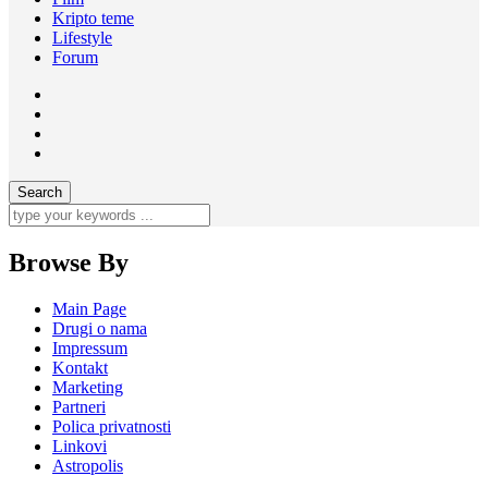
Kripto teme
Lifestyle
Forum
Browse By
Main Page
Drugi o nama
Impressum
Kontakt
Marketing
Partneri
Polica privatnosti
Linkovi
Astropolis