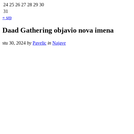
24
25
26
27
28
29
30
31
« srp
Daad Gathering objavio nova imena
stu 30, 2024
by
Pavelic
in
Najave