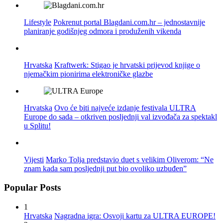
Lifestyle
Pokrenut portal Blagdani.com.hr – jednostavnije
planiranje godišnjeg odmora i produženih vikenda
Hrvatska
Kraftwerk: Stigao je hrvatski prijevod knjige o
njemačkim pionirima elektroničke glazbe
Hrvatska
Ovo će biti najveće izdanje festivala ULTRA
Europe do sada – otkriven posljednji val izvođača za spektakl
u Splitu!
Vijesti
Marko Tolja predstavio duet s velikim Oliverom: “Ne
znam kada sam posljednji put bio ovoliko uzbuđen”
Popular Posts
1
Hrvatska
Nagradna igra: Osvoji kartu za ULTRA EUROPE!