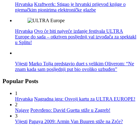
Hrvatska
Kraftwerk: Stigao je hrvatski prijevod knjige o
njemačkim pionirima elektroničke glazbe
Hrvatska
Ovo će biti najveće izdanje festivala ULTRA
Europe do sada – otkriven posljednji val izvođača za spektakl
u Splitu!
Vijesti
Marko Tolja predstavio duet s velikim Oliverom: “Ne
znam kada sam posljednji put bio ovoliko uzbuđen”
Popular Posts
1
Hrvatska
Nagradna igra: Osvoji kartu za ULTRA EUROPE!
2
Najave
Potvrđeno: David Guetta stiže u Zagreb!
3
Vijesti
Papaya 2009: Armin Van Buuren stiže na Zrće?