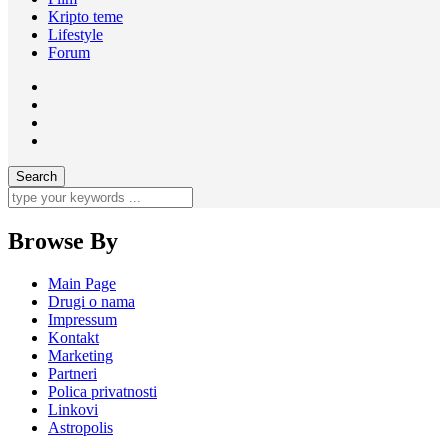
Kripto teme
Lifestyle
Forum
Browse By
Main Page
Drugi o nama
Impressum
Kontakt
Marketing
Partneri
Polica privatnosti
Linkovi
Astropolis