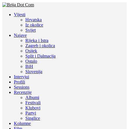
Vijesti
Hrvatska
Iz okolice
Svijet
Najave
Rijeka i Istra
Zagreb i okolica
Osijek
Split i Dalmacija
Ostalo
BiH
Slovenija
Intervjui
Profili
Sessions
Recenzije
Albumi
Festivali
Klubovi
Partyi
Singlice
Kolumne
Film