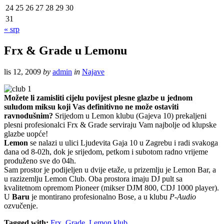
24
25
26
27
28
29
30
31
« srp
Frx & Grade u Lemonu
lis 12, 2009
by
admin
in
Najave
Možete li zamisliti cijelu povijest plesne glazbe u jednom
suludom miksu koji Vas definitivno ne može ostaviti
ravnodušnim?
Srijedom u Lemon klubu (Gajeva 10) prekaljeni
plesni profesionalci Frx & Grade serviraju Vam najbolje od klupske
glazbe uopće!
Lemon
se nalazi u ulici Ljudevita Gaja 10 u Zagrebu i radi svakoga
dana od 8-02h, dok je srijedom, petkom i subotom radno vrijeme
produženo sve do 04h.
Sam prostor je podijeljen u dvije etaže, u prizemlju je Lemon Bar, a
u razizemlju Lemon Club. Oba prostora imaju DJ pult sa
kvalitetnom opremom Pioneer (mikser DJM 800, CDJ 1000 player).
U
Baru
je montirano profesionalno Bose, a u klubu
P-Audio
ozvučenje.
Tagged with:
Frx
,
Grade
,
Lemon klub