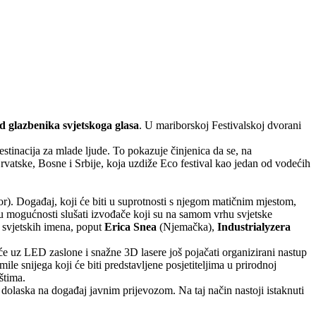
 od glazbenika svjetskoga glasa
. U mariborskoj Festivalskoj dvorani
estinacija za mlade ljude. To pokazuje činjenica da se, na
rvatske, Bosne i Srbije, koja uzdiže Eco festival kao jedan od vodećih
or). Događaj, koji će biti u suprotnosti s njegom matičnim mjestom,
i u mogućnosti slušati izvođače koji su na samom vrhu svjetske
h svjetskih imena, poput
Erica Snea
(Njemačka),
Industrialyzera
u će uz LED zaslone i snažne 3D lasere još pojačati organizirani nastup
le snijega koji će biti predstavljene posjetiteljima u prirodnoj
ištima.
u dolaska na događaj javnim prijevozom. Na taj način nastoji istaknuti