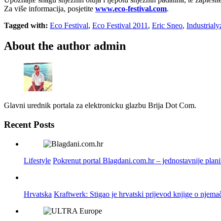
Za više informacija, posjetite
www.eco-festival.com
.
Tagged with:
Eco Festival
,
Eco Festival 2011
,
Eric Sneo
,
Industrialy
About the author
admin
Glavni urednik portala za elektronicku glazbu Brija Dot Com.
Recent Posts
Lifestyle
Pokrenut portal Blagdani.com.hr – jednostavnije plan
Hrvatska
Kraftwerk: Stigao je hrvatski prijevod knjige o njema