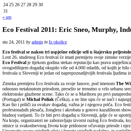
24
25
26
27
28
29
30
31
« srp
Eco Festival 2011: Eric Sneo, Murphy, In
stu 24, 2011
by
admin
in
Iz okolice
Eco festival se nakon tri uspješne edicije seli u štajersku prijesto
Lent 26. studenog Eco festival će imati premijeru svoje zimske verzi
Eco Festival
je tijekom godina stekao reputaciju kao prava uspješnica 
ovogodišnjem događaj okupilo više od 4.000 mladih, od kojih je bilo o
festivala u Sloveniji te jedan od naprepoznatljivijih festivala ljudima 
Zimska premijera Eco festivala za svoje fanove, pod imenom
The Wi
odnosno netaknutom prirodom, preselio se trenutno u vrlo urbanu sredi
elektronske glazbene scene. Tako će se u Mariboru po prvi putapredsta
(Portugal) te
Michal Poliak
(Češka), a ne line upu će se naći i najusp
Kao što i priliči za ovakav događaj, važna je i njegova priča. Eco fes
profesionalnih plesača, žonglera i akrobata u gotovo kazališnom showu. 
hladnoj varijanti. To će biti prvi događaj u Sloveniji, gdje će se upotrij
Na kraju, organizatori ne zaboravljaju izvorni razlog Eco festivala, ko
sitnice iz svakodnevnog života koje pridonose očuvanju prirode i njezi
Upoznajte snagu snježnih oluja i ljepotu snježnih padalina, te zapleši