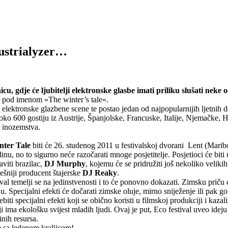
dustrialyzer…
lnicu, gdje će ljubitelji elektronske glasbe imati priliku slušati neke
je pod imenom »The winter’s tale«.
elektronske glazbene scene te postao jedan od najpopularnijih ljetnih d
ko 600 gostiju iz Austrije, Španjolske, Francuske, Italije, Njemačke, H
iz inozemstva.
nter Tale
biti će 26. studenog 2011 u festivalskoj dvorani Lent (Marib
nu, no to sigurno neće razočarati mnoge posjetitelje. Posjetioci će bit
viti brazilac,
DJ Murphy
, kojemu će se pridružiti još nekoliko veliki
ješniji producent štajerske
DJ Reaky
.
tival temelji se na jedinstvenosti i to će ponovno dokazati. Zimsku prič
Specijalni efekti će dočarati zimske oluje, mirno sniježenje ili pak gomi
ebiti specijalni efekti koji se obično koristi u filmskoj produkciji i kazal
ji ima ekološku svijest mladih ljudi. Ovaj je put, Eco festival uveo idej
nih resursa.
te sa ledenom kraljicom!