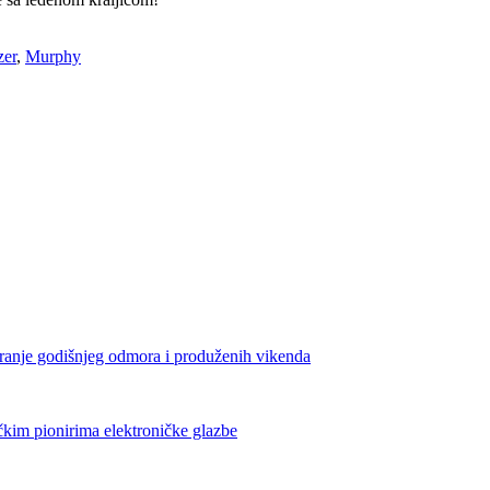
zer
,
Murphy
iranje godišnjeg odmora i produženih vikenda
čkim pionirima elektroničke glazbe