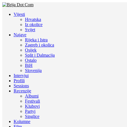
Vijesti
Hrvatska
Iz okolice
Svijet
Najave
Rijeka i Istra
Zagreb i okolica
Osijek
Split i Dalmacija
Ostalo
BiH
Slovenija
Intervjui
Profili
Sessions
Recenzije
Albumi
Festivali
Klubovi
Partyi
Singlice
Kolumne
Film