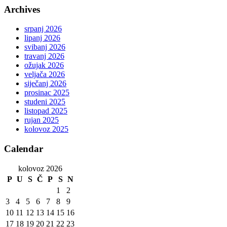
Archives
srpanj 2026
lipanj 2026
svibanj 2026
travanj 2026
ožujak 2026
veljača 2026
siječanj 2026
prosinac 2025
studeni 2025
listopad 2025
rujan 2025
kolovoz 2025
Calendar
kolovoz 2026
P
U
S
Č
P
S
N
1
2
3
4
5
6
7
8
9
10
11
12
13
14
15
16
17
18
19
20
21
22
23