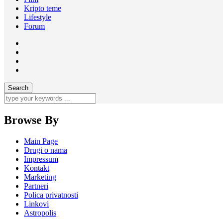
Kripto teme
Lifestyle
Forum
Browse By
Main Page
Drugi o nama
Impressum
Kontakt
Marketing
Partneri
Polica privatnosti
Linkovi
Astropolis