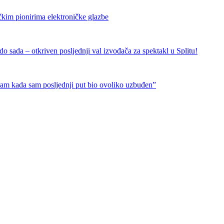
čkim pionirima elektroničke glazbe
 sada – otkriven posljednji val izvođača za spektakl u Splitu!
nam kada sam posljednji put bio ovoliko uzbuđen”