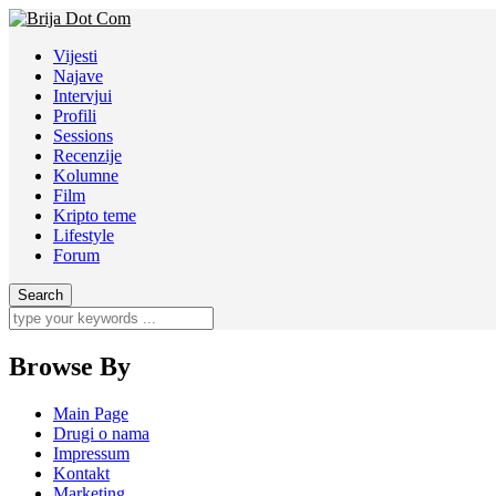
Vijesti
Najave
Intervjui
Profili
Sessions
Recenzije
Kolumne
Film
Kripto teme
Lifestyle
Forum
Browse By
Main Page
Drugi o nama
Impressum
Kontakt
Marketing