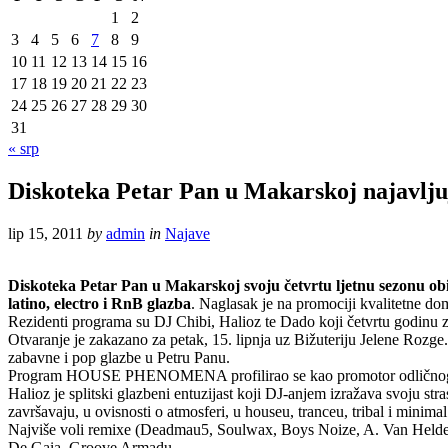
1
2
3
4
5
6
7
8
9
10
11
12
13
14
15
16
17
18
19
20
21
22
23
24
25
26
27
28
29
30
31
« srp
Diskoteka Petar Pan u Makarskoj najavljuj
lip 15, 2011
by
admin
in
Najave
Diskoteka Petar Pan u Makarskoj svoju četvrtu ljetnu sezonu obi
latino, electro i RnB glazba
. Naglasak je na promociji kvalitetne do
Rezidenti programa su DJ Chibi, Halioz te Dado koji četvrtu godinu
Otvaranje je zakazano za petak, 15. lipnja uz Bižuteriju Jelene Rozg
zabavne i pop glazbe u Petru Panu.
Program HOUSE PHENOMENA profilirao se kao promotor odličnog hous
Halioz je splitski glazbeni entuzijast koji DJ-anjem izražava svoju st
završavaju, u ovisnosti o atmosferi, u houseu, tranceu, tribal i minim
Najviše voli remixe (Deadmau5, Soulwax, Boys Noize, A. Van Helde
De Gaia, Groove Armadu…