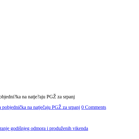
 pobjednička na natječaju PGŽ za srpanj
0 Comments
iranje godišnjeg odmora i produženih vikenda