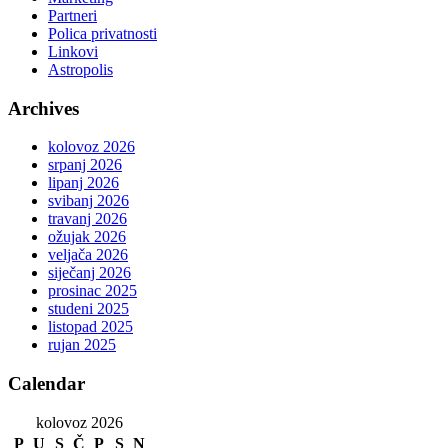
Partneri
Polica privatnosti
Linkovi
Astropolis
Archives
kolovoz 2026
srpanj 2026
lipanj 2026
svibanj 2026
travanj 2026
ožujak 2026
veljača 2026
siječanj 2026
prosinac 2025
studeni 2025
listopad 2025
rujan 2025
Calendar
kolovoz 2026
P
U
S
Č
P
S
N