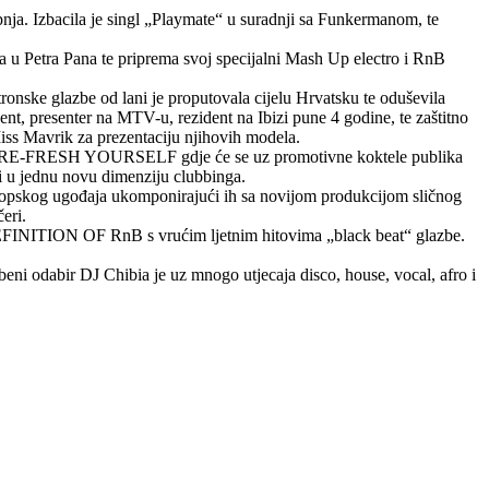
nja. Izbacila je singl „Playmate“ u suradnji sa Funkermanom, te
a u Petra Pana te priprema svoj specijalni Mash Up electro i RnB
onske glazbe od lani je proputovala cijelu Hrvatsku te oduševila
nt, presenter na MTV-u, rezident na Ibizi pune 4 godine, te zaštitno
ss Mavrik za prezentaciju njihovih modela.
ečer RE-FRESH YOURSELF gdje će se uz promotivne koktele publika
ti u jednu novu dimenziju clubbinga.
opskog ugođaja ukomponirajući ih sa novijom produkcijom sličnog
eri.
EFINITION OF RnB s vrućim ljetnim hitovima „black beat“ glazbe.
odabir DJ Chibia je uz mnogo utjecaja disco, house, vocal, afro i