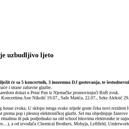
e uzbudljivo ljeto
lježit će sa 5 koncertnih, 3 inozemna DJ gostovanja, te šestodnev
maće i strane zabavne glazbe.
 zaredom dolazi u Petar Pan iz Njemačke promovirajući RnB zvuk.
e. Koncertima Ane Nikolić 19.07., Saše Matića, 22.07., Seke Aleksić 29
e zvuka. U sklopu istoga svake srijede goste čeka novi rezident Hal
rast prema pop i plesnoj elektroničkoj glazbi. Set mu objedinjuje žanrov
al ritualima ili pak podjednako na old school hitovima elektronike te naj
n…), a od izvođača Chemical Brothers, Mobyja, Leftfield, Underworl