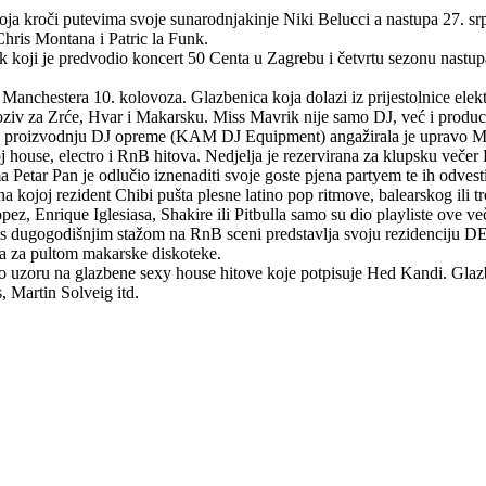
ja kroči putevima svoje sunarodnjakinje Niki Belucci a nastupa 27. srp
Chris Montana i Patric la Funk.
k koji je predvodio koncert 50 Centa u Zagrebu i četvrtu sezonu nastup
chestera 10. kolovoza. Glazbenica koja dolazi iz prijestolnice elektr
oziv za Zrće, Hvar i Makarsku. Miss Mavrik nije samo DJ, već i produce
 za proizvodnju DJ opreme (KAM DJ Equipment) angažirala je upravo Mi
 house, electro i RnB hitova. Nedjelja je rezervirana za klupsku v
 Petar Pan je odlučio iznenaditi svoje goste pjena partyem te ih odves
 rezident Chibi pušta plesne latino pop ritmove, balearskog ili tr
ez, Enrique Iglesiasa, Shakire ili Pitbulla samo su dio playliste ove več
dugogodišnjim stažom na RnB sceni predstavlja svoju rezidenciju D
ka za pultom makarske diskoteke.
 na glazbene sexy house hitove koje potpisuje Hed Kandi. Glazbeni 
, Martin Solveig itd.