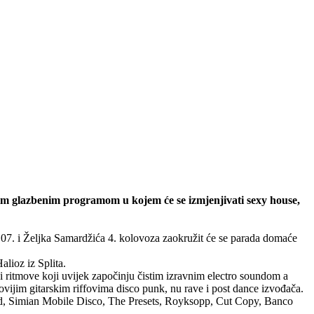
nim glazbenim programom u kojem će se izmjenjivati sexy house,
.07. i Željka Samardžića 4. kolovoza zaokružit će se parada domaće
ioz iz Splita.
e i ritmove koji uvijek započinju čistim izravnim electro soundom a
novijim gitarskim riffovima disco punk, nu rave i post dance izvođača.
d, Simian Mobile Disco, The Presets, Royksopp, Cut Copy, Banco