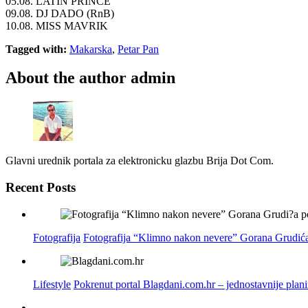
05.08. LATIN PRINCE
09.08. DJ DADO (RnB)
10.08. MISS MAVRIK
Tagged with:
Makarska
,
Petar Pan
About the author
admin
Glavni urednik portala za elektronicku glazbu Brija Dot Com.
Recent Posts
Fotografija
Fotografija “Klimno nakon nevere” Gorana Grudića
Lifestyle
Pokrenut portal Blagdani.com.hr – jednostavnije plan