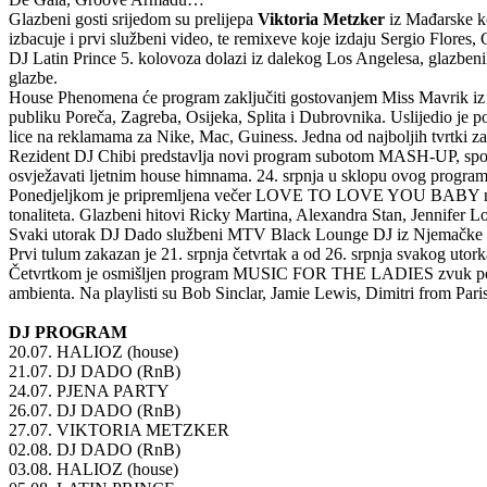
Glazbeni gosti srijedom su prelijepa
Viktoria Metzker
iz Mađarske ko
izbacuje i prvi službeni video, te remixeve koje izdaju Sergio Flores, 
DJ Latin Prince 5. kolovoza dolazi iz dalekog Los Angelesa, glazbeni
glazbe.
House Phenomena će program zaključiti gostovanjem Miss Mavrik iz Man
publiku Poreča, Zagreba, Osijeka, Splita i Dubrovnika. Uslijedio je p
lice na reklamama za Nike, Mac, Guiness. Jedna od najboljih tvrtki
Rezident DJ Chibi predstavlja novi program subotom MASH-UP, spoj
osvježavati ljetnim house himnama. 24. srpnja u sklopu ovog programa
Ponedjeljkom je pripremljena večer LOVE TO LOVE YOU BABY na kojoj
tonaliteta. Glazbeni hitovi Ricky Martina, Alexandra Stan, Jennifer Lop
Svaki utorak DJ Dado službeni MTV Black Lounge DJ iz Njemačke s 
Prvi tulum zakazan je 21. srpnja četvrtak a od 26. srpnja svakog utor
Četvrtkom je osmišljen program MUSIC FOR THE LADIES zvuk po uzoru
ambienta. Na playlisti su Bob Sinclar, Jamie Lewis, Dimitri from Paris
DJ PROGRAM
20.07. HALIOZ (house)
21.07. DJ DADO (RnB)
24.07. PJENA PARTY
26.07. DJ DADO (RnB)
27.07. VIKTORIA METZKER
02.08. DJ DADO (RnB)
03.08. HALIOZ (house)