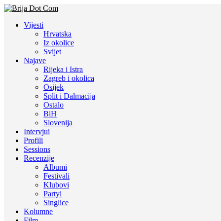
Vijesti
Hrvatska
Iz okolice
Svijet
Najave
Rijeka i Istra
Zagreb i okolica
Osijek
Split i Dalmacija
Ostalo
BiH
Slovenija
Intervjui
Profili
Sessions
Recenzije
Albumi
Festivali
Klubovi
Partyi
Singlice
Kolumne
Film