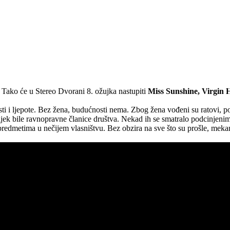
Tako će u Stereo Dvorani 8. ožujka nastupiti
Miss Sunshine, Virgin He
ti i ljepote. Bez žena, budućnosti nema. Zbog žena vođeni su ratovi, po
 uvijek bile ravnopravne članice društva. Nekad ih se smatralo podcinjen
redmetima u nečijem vlasništvu. Bez obzira na sve što su prošle, mekani