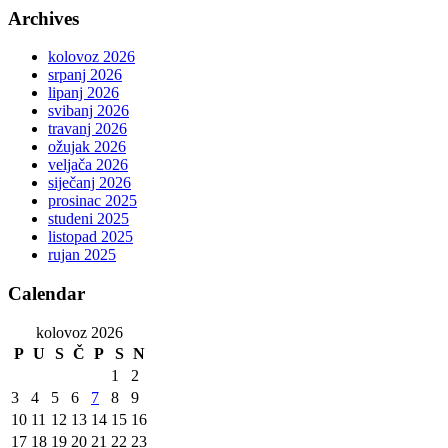
Archives
kolovoz 2026
srpanj 2026
lipanj 2026
svibanj 2026
travanj 2026
ožujak 2026
veljača 2026
siječanj 2026
prosinac 2025
studeni 2025
listopad 2025
rujan 2025
Calendar
kolovoz 2026
P
U
S
Č
P
S
N
1
2
3
4
5
6
7
8
9
10
11
12
13
14
15
16
17
18
19
20
21
22
23