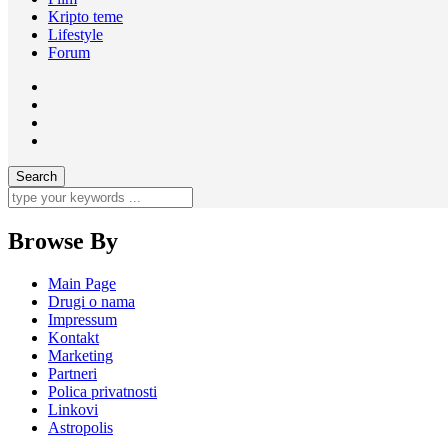
Kripto teme
Lifestyle
Forum
Browse By
Main Page
Drugi o nama
Impressum
Kontakt
Marketing
Partneri
Polica privatnosti
Linkovi
Astropolis