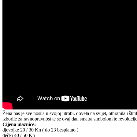
Žena nas je sve nosila u svojoj utrobi, dovela na svijet, othranila i šti
izborile za ravnopravnost te se ovaj dan smatra simbolom te revolucij
Cijena ulaznice:
djevojke 20 / 30 Kn ( do 23 besplatno )
dečki 40 / 50 Kn