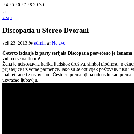
24
25
26
27
28
29
30
31
« srp
Discopatia u Stereo Dvorani
velj 23, 2013
by
admin
in
Najave
Četvrto izdanje iz party serijala Discopatia posvećeno je ženama!
vidimo se na flooru!
Žena je neizostavna karika ljudskog društva, simbol plodnosti, nježnos
prijateljice i životne partnerice. Iako su se oduvijek poštovale, nisu
maltretirane i zlostavljane. Često se prema njima odnosilo kao prema p
uzvraćao ljubavlju.