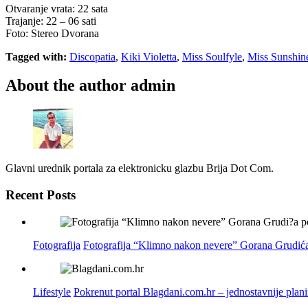
Otvaranje vrata: 22 sata
Trajanje: 22 – 06 sati
Foto: Stereo Dvorana
Tagged with:
Discopatia
,
Kiki Violetta
,
Miss Soulfyle
,
Miss Sunshin
About the author
admin
Glavni urednik portala za elektronicku glazbu Brija Dot Com.
Recent Posts
Fotografija
Fotografija “Klimno nakon nevere” Gorana Grudića
Lifestyle
Pokrenut portal Blagdani.com.hr – jednostavnije plan