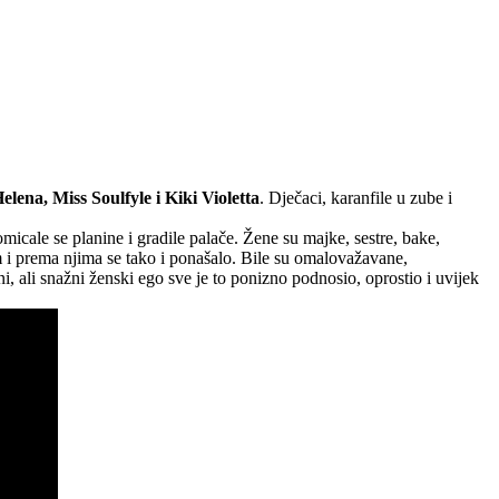
lena, Miss Soulfyle i Kiki Violetta
. Dječaci, karanfile u zube i
micale se planine i gradile palače. Žene su majke, sestre, bake,
im i prema njima se tako i ponašalo. Bile su omalovažavane,
, ali snažni ženski ego sve je to ponizno podnosio, oprostio i uvijek