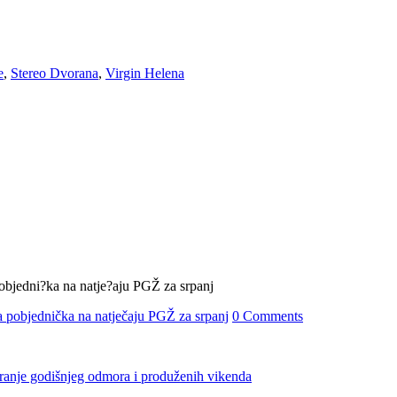
e
,
Stereo Dvorana
,
Virgin Helena
 pobjednička na natječaju PGŽ za srpanj
0 Comments
iranje godišnjeg odmora i produženih vikenda