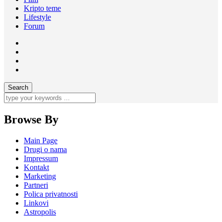
Kripto teme
Lifestyle
Forum
Browse By
Main Page
Drugi o nama
Impressum
Kontakt
Marketing
Partneri
Polica privatnosti
Linkovi
Astropolis