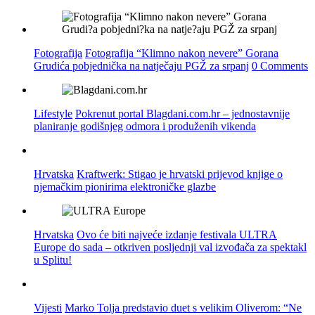
Fotografija
Fotografija “Klimno nakon nevere” Gorana
Grudića pobjednička na natječaju PGŽ za srpanj
0 Comments
Lifestyle
Pokrenut portal Blagdani.com.hr – jednostavnije
planiranje godišnjeg odmora i produženih vikenda
Hrvatska
Kraftwerk: Stigao je hrvatski prijevod knjige o
njemačkim pionirima elektroničke glazbe
Hrvatska
Ovo će biti najveće izdanje festivala ULTRA
Europe do sada – otkriven posljednji val izvođača za spektakl
u Splitu!
Vijesti
Marko Tolja predstavio duet s velikim Oliverom: “Ne