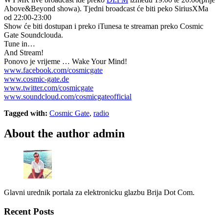
Above&Beyond showa). Tjedni broadcast će biti peko SiriusXMa
od 22:00-23:00
Show će biti dostupan i preko iTunesa te streaman preko Cosmic
Gate Soundclouda.
Tune in…
And Stream!
Ponovo je vrijeme … Wake Your Mind!
www.facebook.com/cosmicgate
www.cosmic-gate.de
www.twitter.com/cosmicgate
www.soundcloud.com/
cosmicgateofficial
Tagged with:
Cosmic Gate
,
radio
About the author
admin
Glavni urednik portala za elektronicku glazbu Brija Dot Com.
Recent Posts