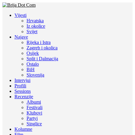
Vijesti
Hrvatska
Iz okolice
Svijet
Najave
Rijeka i Istra
Zagreb i okolica
Osijek
Split i Dalmacija
Ostalo
BiH
Slovenija
Intervjui
Profili
Sessions
Recenzije
Albumi
Festivali
Klubovi
Partyi
Singlice
Kolumne
Film