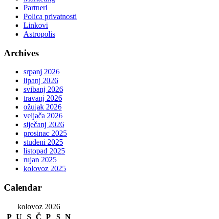
Partneri
Polica privatnosti
Linkovi
Astropolis
Archives
srpanj 2026
lipanj 2026
svibanj 2026
travanj 2026
ožujak 2026
veljača 2026
siječanj 2026
prosinac 2025
studeni 2025
listopad 2025
rujan 2025
kolovoz 2025
Calendar
kolovoz 2026
P
U
S
Č
P
S
N