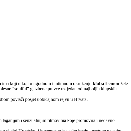
imcima koji u koji u ugodnom i intimnom okruženju
kluba Lemon
žele
o plesne “soulful” glazbene pravce uz jedan od najboljih klupskih
 sobom povlači posjet uobičajnom rejvu u Hrvata.
m laganijim i senzualnijim ritmovima koje promovira i nedavno
 po cijeloj Hrvatskoj i inozemstvu iza sebe imaju i nastupe na svim