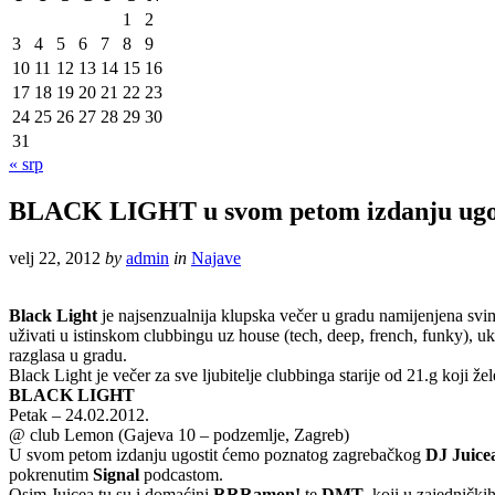
1
2
3
4
5
6
7
8
9
10
11
12
13
14
15
16
17
18
19
20
21
22
23
24
25
26
27
28
29
30
31
« srp
BLACK LIGHT u svom petom izdanju ugoš
velj 22, 2012
by
admin
in
Najave
Black Light
je najsenzualnija klupska večer u gradu namijenjena sv
uživati u istinskom clubbingu uz house (tech, deep, french, funky), uk 
razglasa u gradu.
Black Light je večer za sve ljubitelje clubbinga starije od 21.g koji 
BLACK LIGHT
Petak – 24.02.2012.
@ club Lemon (Gajeva 10 – podzemlje, Zagreb)
U svom petom izdanju ugostit ćemo poznatog zagrebačkog
DJ Juice
pokrenutim
Signal
podcastom.
Osim Juicea tu su i domaćini
RRRamon!
te
DMT
, koji u zajednički