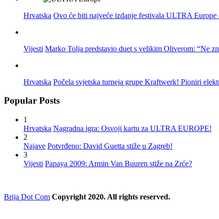
Hrvatska
Ovo će biti najveće izdanje festivala ULTRA Europe do
Vijesti
Marko Tolja predstavio duet s velikim Oliverom: “Ne z
Hrvatska
Počela svjetska turneja grupe Kraftwerk! Pioniri elek
Popular Posts
1
Hrvatska
Nagradna igra: Osvoji kartu za ULTRA EUROPE!
2
Najave
Potvrđeno: David Guetta stiže u Zagreb!
3
Vijesti
Papaya 2009: Armin Van Buuren stiže na Zrće?
Brija Dot Com
Copyright 2020. All rights reserved.