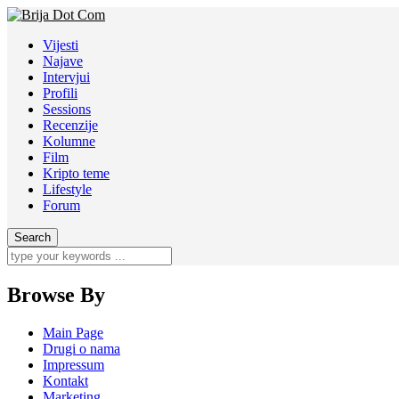
Vijesti
Najave
Intervjui
Profili
Sessions
Recenzije
Kolumne
Film
Kripto teme
Lifestyle
Forum
Browse By
Main Page
Drugi o nama
Impressum
Kontakt
Marketing