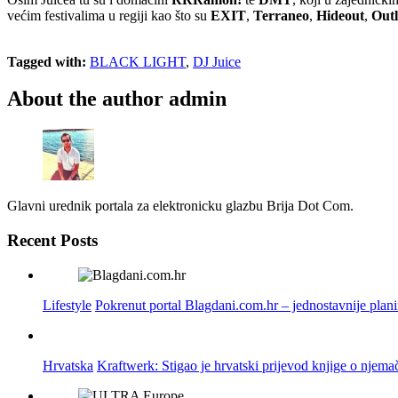
većim festivalima u regiji kao što su
EXIT
,
Terraneo
,
Hideout
,
Out
Tagged with:
BLACK LIGHT
,
DJ Juice
About the author
admin
Glavni urednik portala za elektronicku glazbu Brija Dot Com.
Recent Posts
Lifestyle
Pokrenut portal Blagdani.com.hr – jednostavnije plan
Hrvatska
Kraftwerk: Stigao je hrvatski prijevod knjige o njema