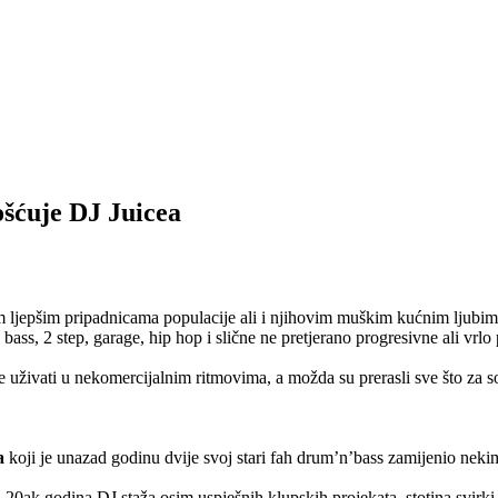
ćuje DJ Juicea
im ljepšim pripadnicama populacije ali i njihovim muškim kućnim ljub
bass, 2 step, garage, hip hop i slične ne pretjerano progresivne ali vrl
žele uživati u nekomercijalnim ritmovima, a možda su prerasli sve što za
a
koji je unazad godinu dvije svoj stari fah drum’n’bass zamijenio neki
h 20ak godina DJ staža osim uspješnih klupskih projekata, stotina svirki