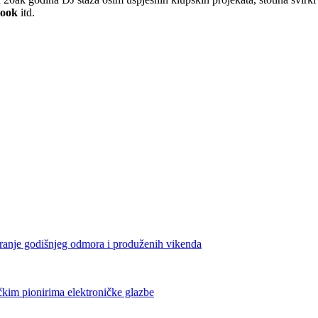
look
itd.
iranje godišnjeg odmora i produženih vikenda
čkim pionirima elektroničke glazbe