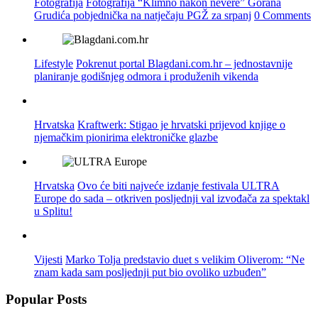
Fotografija
Fotografija “Klimno nakon nevere” Gorana
Grudića pobjednička na natječaju PGŽ za srpanj
0 Comments
Lifestyle
Pokrenut portal Blagdani.com.hr – jednostavnije
planiranje godišnjeg odmora i produženih vikenda
Hrvatska
Kraftwerk: Stigao je hrvatski prijevod knjige o
njemačkim pionirima elektroničke glazbe
Hrvatska
Ovo će biti najveće izdanje festivala ULTRA
Europe do sada – otkriven posljednji val izvođača za spektakl
u Splitu!
Vijesti
Marko Tolja predstavio duet s velikim Oliverom: “Ne
znam kada sam posljednji put bio ovoliko uzbuđen”
Popular Posts