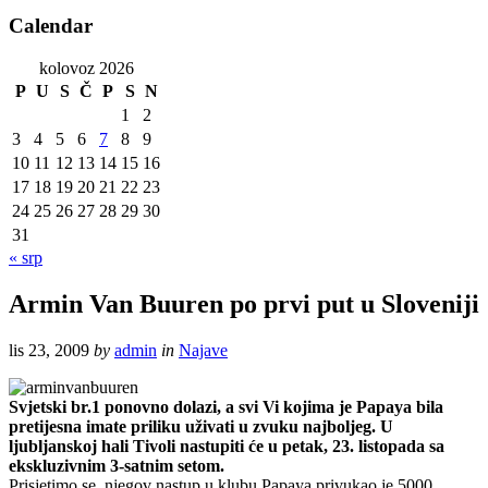
Calendar
kolovoz 2026
P
U
S
Č
P
S
N
1
2
3
4
5
6
7
8
9
10
11
12
13
14
15
16
17
18
19
20
21
22
23
24
25
26
27
28
29
30
31
« srp
Armin Van Buuren po prvi put u Sloveniji
lis 23, 2009
by
admin
in
Najave
Svjetski br.1 ponovno dolazi, a svi Vi kojima je Papaya bila
pretijesna imate priliku uživati u zvuku najboljeg. U
ljubljanskoj hali Tivoli nastupiti će u petak, 23. listopada sa
ekskluzivnim 3-satnim setom.
Prisjetimo se, njegov nastup u klubu Papaya privukao je 5000