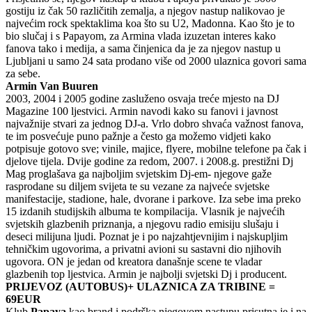
gostiju iz čak 50 različitih zemalja, a njegov nastup nalikovao je
najvećim rock spektaklima koa što su U2, Madonna. Kao što je to
bio slučaj i s Papayom, za Armina vlada izuzetan interes kako
fanova tako i medija, a sama činjenica da je za njegov nastup u
Ljubljani u samo 24 sata prodano više od 2000 ulaznica govori sama
za sebe.
Armin Van Buuren
2003, 2004 i 2005 godine zasluženo osvaja treće mjesto na DJ
Magazine 100 ljestvici. Armin navodi kako su fanovi i javnost
najvažnije stvari za jednog DJ-a. Vrlo dobro shvaća važnost fanova,
te im posvećuje puno pažnje a često ga možemo vidjeti kako
potpisuje gotovo sve; vinile, majice, flyere, mobilne telefone pa čak i
djelove tijela. Dvije godine za redom, 2007. i 2008.g. prestižni Dj
Mag proglašava ga najboljim svjetskim Dj-em- njegove gaže
rasprodane su diljem svijeta te su vezane za najveće svjetske
manifestacije, stadione, hale, dvorane i parkove. Iza sebe ima preko
15 izdanih studijskih albuma te kompilacija. Vlasnik je najvećih
svjetskih glazbenih priznanja, a njegovu radio emisiju slušaju i
deseci milijuna ljudi. Poznat je i po najzahtjevnijim i najskupljim
tehničkim ugovorima, a privatni avioni su sastavni dio njihovih
ugovora. ON je jedan od kreatora današnje scene te vladar
glazbenih top ljestvica. Armin je najbolji svjetski Dj i producent.
PRIJEVOZ (AUTOBUS)+ ULAZNICA ZA TRIBINE =
69EUR
Klub
Papaya
kao brand i podrška njegovom nastupu prisutna je i na