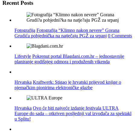
Recent Posts
Fotografija
Fotografija “Klimno nakon nevere” Gorana
Grudića pobjednička na natječaju PGŽ za srpanj
0 Comments
Lifestyle
Pokrenut portal Blagdani.com.hr – jednostavnije
planiranje godišnjeg odmora i produženih vikenda
Hrvatska
Kraftwerk: Stigao je hrvatski prijevod knjige o
njemačkim pionirima elektroničke glazbe
Hrvatska
Ovo će biti najveće izdanje festivala ULTRA
Europe do sada – otkriven posljednji val izvođača za spektakl
u Splitu!