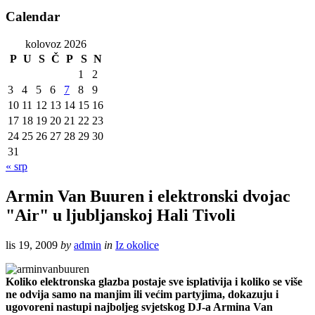
Calendar
kolovoz 2026
P
U
S
Č
P
S
N
1
2
3
4
5
6
7
8
9
10
11
12
13
14
15
16
17
18
19
20
21
22
23
24
25
26
27
28
29
30
31
« srp
Armin Van Buuren i elektronski dvojac
"Air" u ljubljanskoj Hali Tivoli
lis 19, 2009
by
admin
in
Iz okolice
Koliko elektronska glazba postaje sve isplativija i koliko se više
ne odvija samo na manjim ili većim partyjima, dokazuju i
ugovoreni nastupi najboljeg svjetskog DJ-a Armina Van