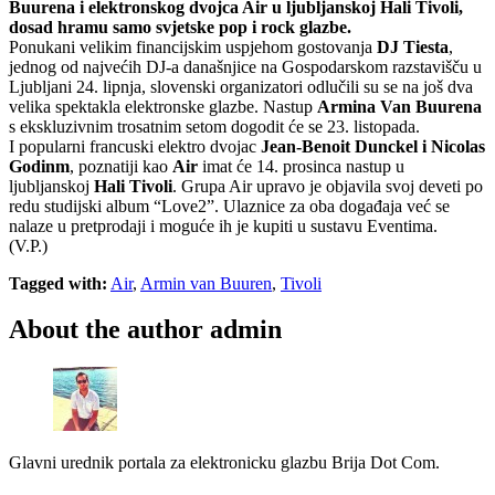
Buurena i elektronskog dvojca Air u ljubljanskoj Hali Tivoli,
dosad hramu samo svjetske pop i rock glazbe.
Ponukani velikim financijskim uspjehom gostovanja
DJ Tiesta
,
jednog od najvećih DJ-a današnjice na Gospodarskom razstavišču u
Ljubljani 24. lipnja, slovenski organizatori odlučili su se na još dva
velika spektakla elektronske glazbe. Nastup
Armina Van Buurena
s ekskluzivnim trosatnim setom dogodit će se 23. listopada.
I popularni francuski elektro dvojac
Jean-Benoit Dunckel i Nicolas
Godinm
, poznatiji kao
Air
imat će 14. prosinca nastup u
ljubljanskoj
Hali Tivoli
. Grupa Air upravo je objavila svoj deveti po
redu studijski album “Love2”. Ulaznice za oba događaja već se
nalaze u pretprodaji i moguće ih je kupiti u sustavu Eventima.
(V.P.)
Tagged with:
Air
,
Armin van Buuren
,
Tivoli
About the author
admin
Glavni urednik portala za elektronicku glazbu Brija Dot Com.