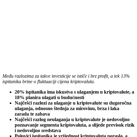
Među razlozima za takve investicije se ističe i brz profit, a tek 13%
ispitanika brine o fluktuaciji cijena kriptovaluta.
20% ispitanika ima iskustva s ulaganjem u kriptovalute, a
18% planira ulagati u budućnosti
Najčešći razlozi za ulaganje u kriptovalute su dugoročna
ulaganja, odnosno štednja za mirovinu, brza i laka
zarada te zabava
Najčešći razlog neulaganja u kriptovalute je nedovoljno
poznavanje segmenta kriptovaluta, a slijede previsok rizik
i nedovoljno sredstava
Polovici ispitanika je vrijednost kriptovaluta porasla, a