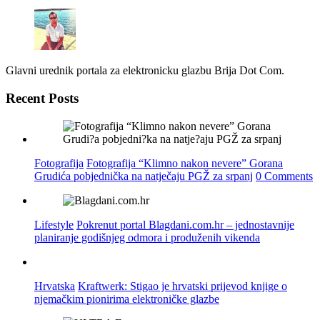
Glavni urednik portala za elektronicku glazbu Brija Dot Com.
Recent Posts
Fotografija
Fotografija “Klimno nakon nevere” Gorana
Grudića pobjednička na natječaju PGŽ za srpanj
0 Comments
Lifestyle
Pokrenut portal Blagdani.com.hr – jednostavnije
planiranje godišnjeg odmora i produženih vikenda
Hrvatska
Kraftwerk: Stigao je hrvatski prijevod knjige o
njemačkim pionirima elektroničke glazbe