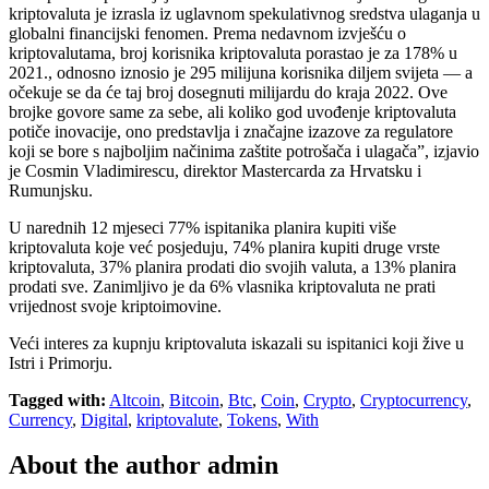
kriptovaluta je izrasla iz uglavnom spekulativnog sredstva ulaganja u
globalni financijski fenomen. Prema nedavnom izvješću o
kriptovalutama, broj korisnika kriptovaluta porastao je za 178% u
2021., odnosno iznosio je 295 milijuna korisnika diljem svijeta — a
očekuje se da će taj broj dosegnuti milijardu do kraja 2022. Ove
brojke govore same za sebe, ali koliko god uvođenje kriptovaluta
potiče inovacije, ono predstavlja i značajne izazove za regulatore
koji se bore s najboljim načinima zaštite potrošača i ulagača”, izjavio
je Cosmin Vladimirescu, direktor Mastercarda za Hrvatsku i
Rumunjsku.
U narednih 12 mjeseci 77% ispitanika planira kupiti više
kriptovaluta koje već posjeduju, 74% planira kupiti druge vrste
kriptovaluta, 37% planira prodati dio svojih valuta, a 13% planira
prodati sve. Zanimljivo je da 6% vlasnika kriptovaluta ne prati
vrijednost svoje kriptoimovine.
Veći interes za kupnju kriptovaluta iskazali su ispitanici koji žive u
Istri i Primorju.
Tagged with:
Altcoin
,
Bitcoin
,
Btc
,
Coin
,
Crypto
,
Cryptocurrency
,
Currency
,
Digital
,
kriptovalute
,
Tokens
,
With
About the author
admin