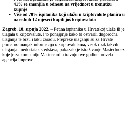
41% se smanjila u odnosu na vrijednost u trenutku
kupnje
Više od 70% ispitanika koji ulažu u kriptovalute planira u
narednih 12 mjeseci kupiti još kriptovaluta
Zagreb, 18. srpnja 2022.
– Petina ispitanika u Hrvatskoj ulaže ili je
ulagala u kriptovalute, i to ponajprije kako bi ostvarili dugoročna
ulaganja te brzu i laku zaradu. Prepreke ulaganju su za Hrvate
primarno manjak informacija o kriptovalutama, visok rizik takvih
ulaganja i nedostatak sredstava, pokazalo je istraživanje MasterIndex
koje je za kompaniju Mastercard u travnju ove godine provela
agencija Improve.