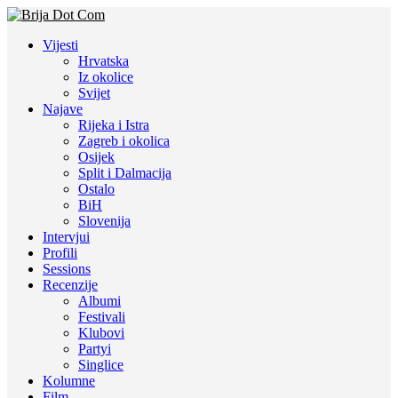
Vijesti
Hrvatska
Iz okolice
Svijet
Najave
Rijeka i Istra
Zagreb i okolica
Osijek
Split i Dalmacija
Ostalo
BiH
Slovenija
Intervjui
Profili
Sessions
Recenzije
Albumi
Festivali
Klubovi
Partyi
Singlice
Kolumne
Film