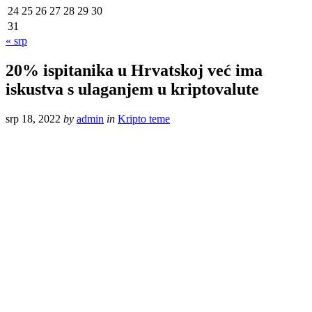
24
25
26
27
28
29
30
31
« srp
20% ispitanika u Hrvatskoj već ima
iskustva s ulaganjem u kriptovalute
srp 18, 2022
by
admin
in
Kripto teme