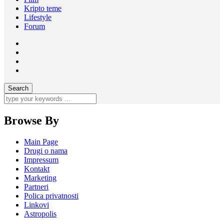
Kripto teme
Lifestyle
Forum
Browse By
Main Page
Drugi o nama
Impressum
Kontakt
Marketing
Partneri
Polica privatnosti
Linkovi
Astropolis