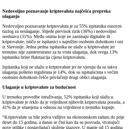
Nedovoljno poznavanje kriptovaluta najčešća prepreka
ulaganju
Nedovoljno poznavanje kriptovaluta je za 55% ispitanika osnovni
razlog za neulaganje. Slijede previsok rizik (36%) i nedovoljno
sredstava (31%). Među onima koje ne zanimaju digitalne ili
kriptovalute, ističu se ispitanici s najnižim osobnim dohotkom i oni
iz Slavonije. Jedna petina ispitanika ne ulaže u kriptovalute jer
trenutno nije zainteresirano za tu vrstu ulaganja, dok svega 13%
ispitanika brine fluktuacija cijena kriptovaluta.
Ispitanika koji ne ulažu u kriptovalute jer ne vjeruju da su takva
ulaganja pošteno regulirana je 14%, dok su ispitanicima s većim
osobnim dohotkom češće privlačniji drugi oblici ulaganja.
Ulaganje u kriptovalute za budućnost
U trenutku provedbe istraživanja, 52% ispitanika koji ulažu u
kriptovalute je reklo da je vrijednost njihovih kriptovaluta porasla, a
41% da je smanjena u odnosu na vrijednost u trenutku kupnje.
“Kriptovalute su bile jedva vidljive na ekonomskom radaru do prije
deset do 15 godina, a danas se čini kao da su posvuda, stvarajući
nove prilike i postavljajući složene izazove. U manje od 15 godina