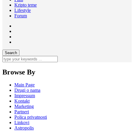
Kripto teme
Lifestyle
Forum
Browse By
Main Page
Drugi o nama
Impressum
Kontakt
Marketing
Partneri
Polica privatnosti
Linkovi
Astropolis