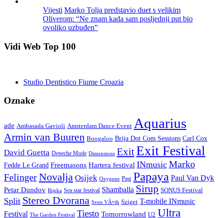
Vijesti
Marko Tolja predstavio duet s velikim
Oliverom: “Ne znam kada sam posljednji put bio
ovoliko uzbuđen”
Vidi Web Top 100
Studio Dentistico Fiume Croazia
Oznake
Aquarius
ade
Amsterdam Dance Event
Ambasada Gavioli
Armin van Buuren
Carl Cox
Boogaloo
Brija Dot Com Sessions
Exit Festival
Exit
David Guetta
Depeche Mode
Dimensions
Marko
INmusic
Freemasons
Hartera festival
Fedde Le Grand
Papaya
Novalja
Felinger
Osijek
Paul Van Dyk
Pag
Oxygene
Sirup
Shamballa
Petar Dundov
SONUS Festival
Sea star festival
Rijeka
Stereo Dvorana
Split
T-mobile INmusic
Sziget
Sven VÃ¤th
Ultra
Tiesto
Festival
Tomorrowland
U2
The Garden Festival