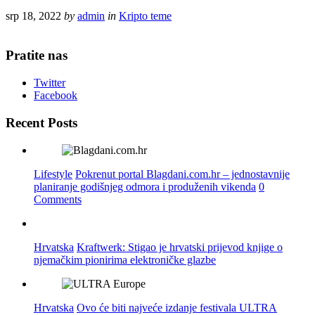
srp 18, 2022
by
admin
in
Kripto teme
Pratite nas
Twitter
Facebook
Recent Posts
Lifestyle
Pokrenut portal Blagdani.com.hr – jednostavnije
planiranje godišnjeg odmora i produženih vikenda
0
Comments
Hrvatska
Kraftwerk: Stigao je hrvatski prijevod knjige o
njemačkim pionirima elektroničke glazbe
Hrvatska
Ovo će biti najveće izdanje festivala ULTRA