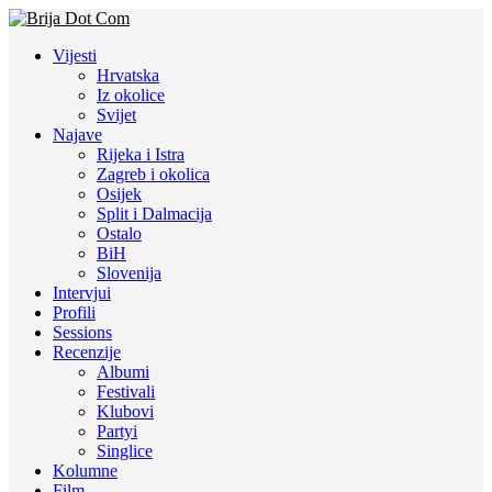
Vijesti
Hrvatska
Iz okolice
Svijet
Najave
Rijeka i Istra
Zagreb i okolica
Osijek
Split i Dalmacija
Ostalo
BiH
Slovenija
Intervjui
Profili
Sessions
Recenzije
Albumi
Festivali
Klubovi
Partyi
Singlice
Kolumne
Film