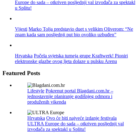
Europe do sada – otkriven posljednji val izvođača za spektakl
u Splitu!
Vijesti
Marko Tolja predstavio duet s velikim Oliverom: “Ne
znam kada sam posljednji put bio ovoliko uzbuđen”
Hrvatska
Počela svjetska turneja grupe Kraftwerk! Pioniri
elektronske glazbe ovog ljeta dolaze u pulsku Arenu
Featured Posts
Lifestyle
Pokrenut portal Blagdani.com.hr –
jednostavnije planiranje godišnjeg odmora i
produženih vikenda
Hrvatska
Ovo će biti najveće izdanje festivala
ULTRA Europe do sada – otkriven posljednji val
izvođača za spektakl u Splitu!