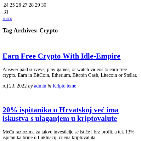
24
25
26
27
28
29
30
31
« srp
Tag Archives:
Crypto
Earn Free Crypto With Idle-Empire
Answer paid surveys, play games, or watch videos to earn free
crypto. Earn in BitCoin, Etherium, Bitcoin Cash, Litecoin or Stellar.
ruj 23, 2022
by
admin
in
Kripto teme
20% ispitanika u Hrvatskoj već ima
iskustva s ulaganjem u kriptovalute
Među razlozima za takve investicije se ističe i brz profit, a tek 13%
ispitanika brine o fluktuaciji cijena kriptovaluta.