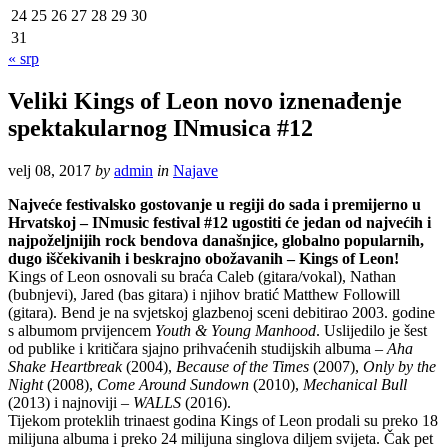
24
25
26
27
28
29
30
31
« srp
Veliki Kings of Leon novo iznenađenje
spektakularnog INmusica #12
velj 08, 2017
by
admin
in
Najave
Najveće festivalsko gostovanje u regiji do sada i premijerno u
Hrvatskoj – INmusic festival #12 ugostiti će jedan od najvećih i
najpoželjnijih rock bendova današnjice, globalno popularnih,
dugo iščekivanih i beskrajno obožavanih – Kings of Leon!
Kings of Leon osnovali su braća Caleb (gitara/vokal), Nathan
(bubnjevi), Jared (bas gitara) i njihov bratić Matthew Followill
(gitara). Bend je na svjetskoj glazbenoj sceni debitirao 2003. godine
s albumom prvijencem
Youth & Young Manhood
. Uslijedilo je šest
od publike i kritičara sjajno prihvaćenih studijskih albuma –
Aha
Shake Heartbreak
(2004),
Because of the Times
(2007),
Only by the
Night
(2008),
Come Around Sundown
(2010),
Mechanical Bull
(2013) i najnoviji –
WALLS
(2016).
Tijekom proteklih trinaest godina Kings of Leon prodali su preko 18
milijuna albuma i preko 24 milijuna singlova diljem svijeta. Čak pet