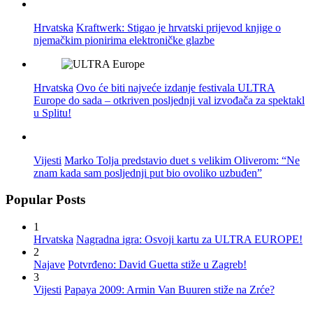
Hrvatska
Kraftwerk: Stigao je hrvatski prijevod knjige o
njemačkim pionirima elektroničke glazbe
Hrvatska
Ovo će biti najveće izdanje festivala ULTRA
Europe do sada – otkriven posljednji val izvođača za spektakl
u Splitu!
Vijesti
Marko Tolja predstavio duet s velikim Oliverom: “Ne
znam kada sam posljednji put bio ovoliko uzbuđen”
Popular Posts
1
Hrvatska
Nagradna igra: Osvoji kartu za ULTRA EUROPE!
2
Najave
Potvrđeno: David Guetta stiže u Zagreb!
3
Vijesti
Papaya 2009: Armin Van Buuren stiže na Zrće?