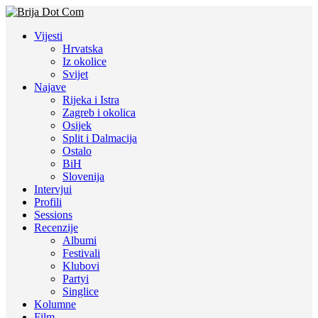
Vijesti
Hrvatska
Iz okolice
Svijet
Najave
Rijeka i Istra
Zagreb i okolica
Osijek
Split i Dalmacija
Ostalo
BiH
Slovenija
Intervjui
Profili
Sessions
Recenzije
Albumi
Festivali
Klubovi
Partyi
Singlice
Kolumne
Film