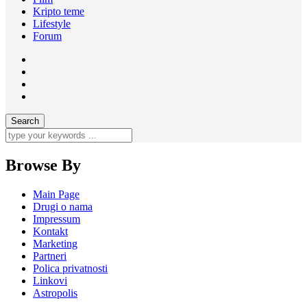
Kripto teme
Lifestyle
Forum
Browse By
Main Page
Drugi o nama
Impressum
Kontakt
Marketing
Partneri
Polica privatnosti
Linkovi
Astropolis