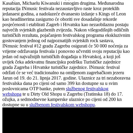
Kasabian, Michaelu Kiwanuki i mnogim drugima. Međunarodna
reputacija INmusic festivala nezaustavljivo raste kroz proteklih
jedanaest godina, a nadolazeće dvanaesto izdanje s Kings of Leon
kao headlinerima zasigurno će oboriti sve dosadašnje rekorde
posjećenosti i etablirati Zagreb i Hrvatsku kao nezaobilaznu postaju
najvećih svjetskih glazbenih zvijezda. Nakon višegodišnjih odličnih
turističkih rezultata, pojačanjem festivalskog programa ekskluzivnim
gostovanjem jednog od najpoznatijih svjetskih rock sastava,
INmusic festival #12 gradu Zagrebu osigurati će 50 000 noćenja za
vrijeme održavanja festivala i ponovno učvrstiti svoju reputaciju kao
jedan od najvažnijih turističkih događaja u Hrvatskoj, a koji još
uvijek čeka adekvatnu financijsku podršku Turističke zajednice
grada Zagreba i Hrvatske turističke zajednice. INmusic festival
održati će se već tradicionalno na omiljenom zagrebačkom jezeru
Jarun od 19. do 21. lipnja 2017. godine. Ulaznice za tri nezaboravna
festivalska dana po cijeni od samo 399 kn dostupne su u svim
poslovnicama OTP banke, putem
službenog festivalskog
webshopa
te u Dirty Old Shopu u Zagrebu (Tratinska 18) do 17.
ožujka, a sedmodnevne kamperske ulaznice po cijeni od 200 kn
dostupne su u
službenom festivalskom webshopu
.