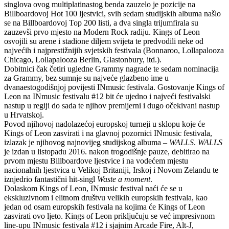
singlova ovog multiplatinastog benda zauzelo je pozicije na
Billboardovoj Hot 100 ljestvici, svih sedam studijskih albuma našlo
se na Billboardovoj Top 200 listi, a dva singla trijumfirala su
zauzevši prvo mjesto na Modern Rock radiju. Kings of Leon
osvojili su arene i stadione diljem svijeta te predvodili neke od
najvećih i najprestižnijih svjetskih festivala (Bonnaroo, Lollapalooza
Chicago, Lollapalooza Berlin, Glastonbury, itd.).
Dobitnici čak četiri ugledne Grammy nagrade te sedam nominacija
za Grammy, bez sumnje su najveće glazbeno ime u
dvanaestogodišnjoj povijesti INmusic festivala. Gostovanje Kings of
Leon na INmusic festivalu #12 bit će ujedno i najveći festivalski
nastup u regiji do sada te njihov premijerni i dugo očekivani nastup
u Hrvatskoj.
Povod njihovoj nadolazećoj europskoj turneji u sklopu koje će
Kings of Leon zasvirati i na glavnoj pozornici INmusic festivala,
izlazak je njihovog najnovijeg studijskog albuma –
WALLS
.
WALLS
je izdan u listopadu 2016. nakon trogodišnje pauze, debitirao na
prvom mjestu Billboardove ljestvice i na vodećem mjestu
nacionalnih ljestvica u Velikoj Britaniji, Irskoj i Novom Zelandu te
iznjedrio fantastični hit-singl
Waste a moment
.
Dolaskom Kings of Leon, INmusic festival naći će se u
ekskluzivnom i elitnom društvu velikih europskih festivala, kao
jedan od osam europskih festivala na kojima će Kings of Leon
zasvirati ovo ljeto. Kings of Leon priključuju se već impresivnom
line-upu INmusic festivala #12 i sjajnim Arcade Fire, Alt-J,