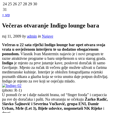
24
25
26
27
28
29
30
31
« srp
Večeras otvaranje Indigo lounge bara
ruj 11, 2009
by
admin
in
Najave
Večeras u 22 sata riječki Indigo lounge bar opet otvara svoja
vrata u osvježenom interijeru te sa dodatno obogaćenom
ponudom.
Vlasnik Ivan Mastermix najavio je i novi program te
razne atraktivne programe u baru smještenom u srcu starog grada.
Indigo
je mjesto za prve jutarnje kave, poslovni doručak ili samo
čavrljanje. Mjesto za ručak ili večeru gdje možete uživati u čarima
mediteranske kuhinje. Interijer je obložen fotografijama svjetski
poznatih slikara a glazba koja se svira unutra daje potpun doživljaj.
Indigo je mjesto za sve koji se osjećaju mlado.
(photo: R-1)
U ponudi će se i dalje nalaziti hrana, od “finger fooda” i carpaccia
pa sve do doručaka i pašti. Na otvaranju se očekuju
Žarko Radić,
Slavko Šajinović i Severina Vučković, grupa ENI, Damir
Urban, Mrle (Let 3), Bijele udovice, nogometaši NK Rijeke
i
drugi.