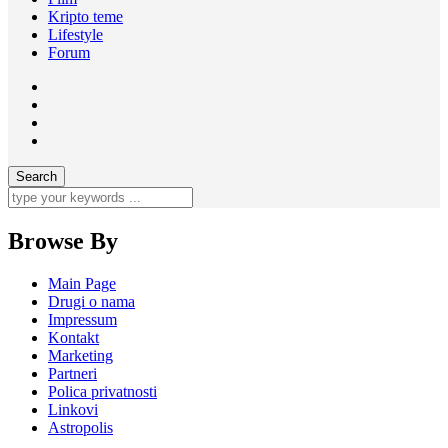
Kripto teme
Lifestyle
Forum
Browse By
Main Page
Drugi o nama
Impressum
Kontakt
Marketing
Partneri
Polica privatnosti
Linkovi
Astropolis