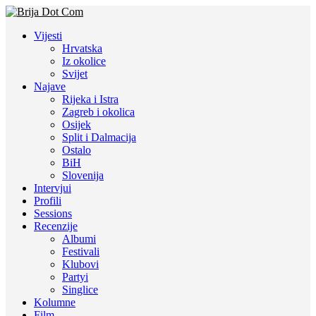
Vijesti
Hrvatska
Iz okolice
Svijet
Najave
Rijeka i Istra
Zagreb i okolica
Osijek
Split i Dalmacija
Ostalo
BiH
Slovenija
Intervjui
Profili
Sessions
Recenzije
Albumi
Festivali
Klubovi
Partyi
Singlice
Kolumne
Film