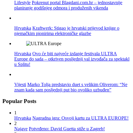
Lifestyle
Pokrenut portal Blagdani.com.hr – jednostavnije
planiranje godišnjeg odmora i produženih vikenda
Hrvatska
Kraftwerk: Stigao je hrvatski prijevod knjige o
njemačkim pionirima elektroničke glazbe
Hrvatska
Ovo će biti najveće izdanje festivala ULTRA
Europe do sada – otkriven posljednji val izvođača za spektakl
u Splitu!
Vijesti
Marko Tolja predstavio duet s velikim Oliverom: “Ne
znam kada sam posljednji put bio ovoliko uzbuđen”
Popular Posts
1
Hrvatska
Nagradna igra: Osvoji kartu za ULTRA EUROPE!
2
Najave
Potvrđeno: David Guetta stiže u Zagreb!