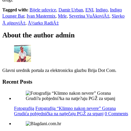
Tagged with:
Bijele udovice
,
Damir Urban
,
ENI
,
Indigo
,
Indigo
Lounge Bar
,
Ivan Mastermix
,
Mrle
,
Severina VuÄkoviÄ‡
,
Slavko
Å ajinoviÄ‡
,
Å½arko RadiÄ‡
About the author
admin
Glavni urednik portala za elektronicku glazbu Brija Dot Com.
Recent Posts
Fotografija
Fotografija “Klimno nakon nevere” Gorana
Grudića pobjednička na natječaju PGŽ za srpanj
0 Comments