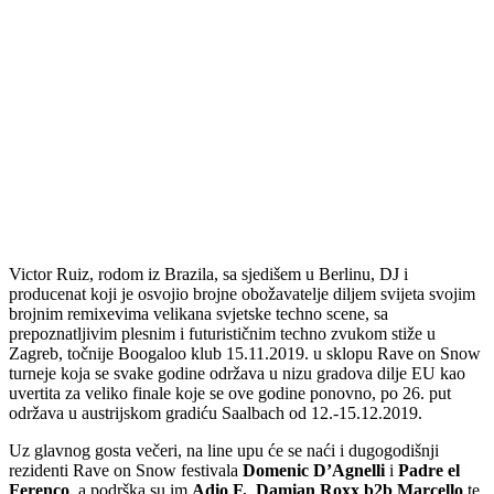
Victor Ruiz, rodom iz Brazila, sa sjedišem u Berlinu, DJ i
producenat koji je osvojio brojne obožavatelje diljem svijeta svojim
brojnim remixevima velikana svjetske techno scene, sa
prepoznatljivim plesnim i futurističnim techno zvukom stiže u
Zagreb, točnije Boogaloo klub 15.11.2019. u sklopu Rave on Snow
turneje koja se svake godine održava u nizu gradova dilje EU kao
uvertita za veliko finale koje se ove godine ponovno, po 26. put
održava u austrijskom gradiću Saalbach od 12.-15.12.2019.
Uz glavnog gosta večeri, na line upu će se naći i dugogodišnji
rezidenti Rave on Snow festivala
Domenic D’Agnelli
i
Padre el
Ferenco
, a podrška su im
Adio F.
,
Damian Roxx b2b Marcello
te