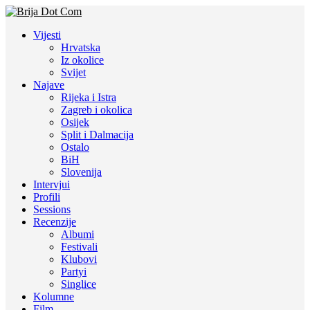
Vijesti
Hrvatska
Iz okolice
Svijet
Najave
Rijeka i Istra
Zagreb i okolica
Osijek
Split i Dalmacija
Ostalo
BiH
Slovenija
Intervjui
Profili
Sessions
Recenzije
Albumi
Festivali
Klubovi
Partyi
Singlice
Kolumne
Film