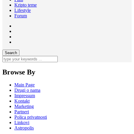
Kripto teme
Lifestyle
Forum
Browse By
Main Page
Drugi o nama
Impressum
Kontakt
Marketing
Partneri
Polica privatnosti
Linkovi
Astropolis