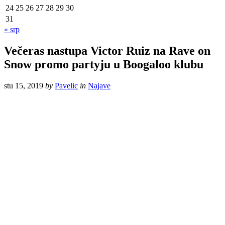
24
25
26
27
28
29
30
31
« srp
Večeras nastupa Victor Ruiz na Rave on
Snow promo partyju u Boogaloo klubu
stu 15, 2019
by
Pavelic
in
Najave