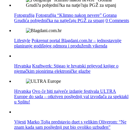
Fotografija
Fotografija “Klimno nakon nevere” Gorana
Grudića pobjednička na natječaju PGŽ za srpanj
0 Comments
Lifestyle
Pokrenut portal Blagdani.com.hr – jednostavnije
planiranje godišnjeg odmora i produženih vikenda
Hrvatska
Kraftwerk: Stigao je hrvatski prijevod knjige o
njemačkim pionirima elektroničke glazbe
Hrvatska
Ovo će biti najveće izdanje festivala ULTRA
Europe do sada – otkriven posljednji val izvođača za spektakl
u Splitu!
Vijesti
Marko Tolja predstavio duet s velikim Oliverom: “Ne
znam kada sam posljednji put bio ovoliko uzbuđen”