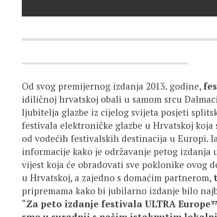
Od svog premijernog izdanja 2013. godine,
fe
idiličnoj hrvatskoj obali u samom srcu Dalmaci
ljubitelja glazbe iz cijelog svijeta posjeti split
festivala elektroničke glazbe u Hrvatskoj koja
od vodećih festivalskih destinacija u Europi. I
informacije kako je održavanje petog izdanja u
vijest koja će obradovati sve poklonike ovog 
u Hrvatskoj, a zajedno s domaćim partnerom,
pripremama kako bi jubilarno izdanje bilo najb
“
Za peto izdanje festivala ULTRA Europ
smo u suradnji s našim istaknutim lokal