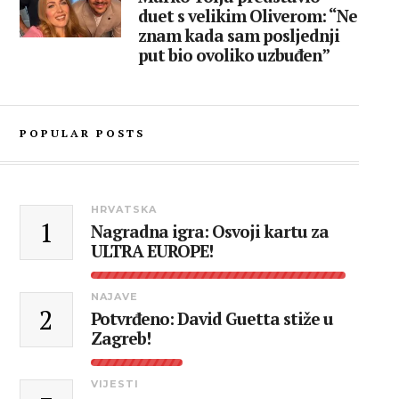
duet s velikim Oliverom: “Ne
znam kada sam posljednji
put bio ovoliko uzbuđen”
POPULAR POSTS
HRVATSKA
1
Nagradna igra: Osvoji kartu za
ULTRA EUROPE!
NAJAVE
2
Potvrđeno: David Guetta stiže u
Zagreb!
VIJESTI