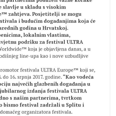
 slavlje u skladu s visokim
 zahtjeva. Posjetitelji se mogu
estivala i budućim događanjima koja će
narednih godina u Hrvatskoj.
enicima, lokalnim vlastima,
uvjetnu podršku za festival ULTRA
Worldwide™ koja je objavljena danas, a u
odišnjeg line-upa kao i nove uzbudljive
promotor festivala ULTRA Europe™ koji se,
 do 16. srpnja 2017. godine.
“Kao vodeća
ociju najvećih glazbenih događanja u
jubilarnog izdanja festivala ULTRA
dno s našim partnerima, tvrtkom
 bismo festival zadržali u Splitu i
, domaćeg organizatora festivala.