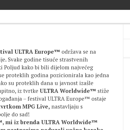
stival ULTRA Europe™
održava se na
je. Svake godine tisuće strastvenih
ski Poljud kako bi bili dijelom najvećeg
 se proteklih godina pozicionirala kao jedna
ako su proteklih dana u javnost izašle
pitno, iz tvrtke
ULTRA Worldwide™
stiže
događanja – festival ULTRA Europe™ ostaje
tvrtkom MPG Live,
nastavljaju s
olje do sad!
e™, mi iz brenda ULTRA Worldwide™
nim partnerima poduzeli važne korake