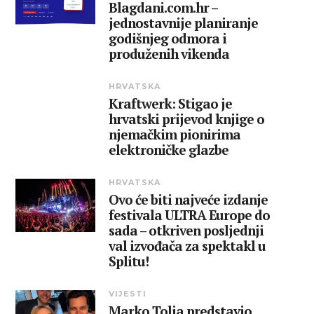
Blagdani.com.hr –
jednostavnije planiranje
godišnjeg odmora i
produženih vikenda
HRVATSKA
Kraftwerk: Stigao je
hrvatski prijevod knjige o
njemačkim pionirima
elektroničke glazbe
HRVATSKA
Ovo će biti najveće izdanje
festivala ULTRA Europe do
sada – otkriven posljednji
val izvođača za spektakl u
Splitu!
VIJESTI
Marko Tolja predstavio