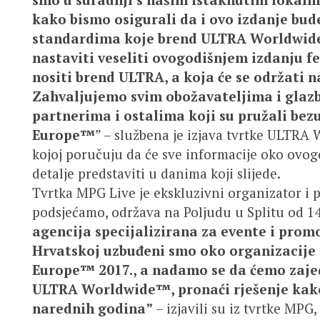
kako bismo osigurali da i ovo izdanje bude
standardima koje brend ULTRA Worldwide™
nastaviti veseliti ovogodišnjem izdanju f
nositi brend ULTRA, a koja će se održati 
Zahvaljujemo svim obožavateljima i glazb
partnerima i ostalima koji su pružali bez
Europe™
” – službena je izjava tvrtke ULTRA 
kojoj poručuju da će sve informacije oko ovog
detalje predstaviti u danima koji slijede.
Tvrtka MPG Live je ekskluzivni organizator i 
podsjećamo, održava na Poljudu u Splitu od 14.
agencija specijalizirana za evente i prom
Hrvatskoj uzbuđeni smo oko organizacije 
Europe
™
2017., a nadamo se da ćemo zaje
ULTRA Worldwide
™, pronaći rješenje kako
narednih godina
”
– izjavili su iz tvrtke MPG