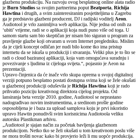
glazbenu produkciju. Na razvoju ovog besplatnog online alata radio
je
Burn Studios
sa svojim partnerima poput
Beatporta
,
Richija
Hawtina
i drugih, a svim zainteresiranim posjetiteljima u Zagrebu
ga je predstavio glazbeni producent, DJ i radijski voditelj
Aeon
.
Audiotool je vrlo zanimljiva web aplikacija. Nije jedna od onih za
‘ubiti’ vrijeme, radi se o aplikaciji koja nudi puno više od toga. U
samom startu sam bio skeptičan jer nisam bio siguran u program za
pravljenje glazbe koji otvaram u svom Internet pregledniku. Mislim
da je cijeli koncept odličan jer nudi bilo kome tko ima pristup
internetu da se iskuša u produkciji i stvaranju. Veliki plus je to što se
radi o cloud baziranoj aplikaciji, koja vam omogućava suradnju i
povezivanje s ljudima iz cijeloga svijeta.“, pojasnio je Aeon na
prezentaciji.
Upravo činjenica da će inače vrlo skupa oprema u svojoj digitalnoj
verziji potpuno besplatno postati dostupna svima koji se žele okušati
u glazbenoj produkciji oduševila je
Richija Hawtina
koji je rado
prihvatio poziciju kreativnog direktora cijelog projekta. Od
lansiranja beta verzije 2010. godine, Audiotool se neprastano
nadograđivao novim instrumentima, a sredinom prošle godine
osposobljena je i baza za upload samplova koju je prvi iskoristio
upravo Hawtin ponudivši svim korisnicima Audiotoola veliku
autorsku Plastikman arhivu.
„Audiotool je sjajan način za početak bavljenja glazbenom
produkcijom. Netko tko se želi okušati u tom kreativnom poslu više
ne mora trošiti novac kako bi provjerio leži li mu uopće produkcija.