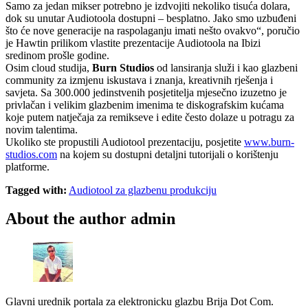
Samo za jedan mikser potrebno je izdvojiti nekoliko tisuća dolara,
dok su unutar Audiotoola dostupni – besplatno. Jako smo uzbuđeni
što će nove generacije na raspolaganju imati nešto ovakvo“, poručio
je Hawtin prilikom vlastite prezentacije Audiotoola na Ibizi
sredinom prošle godine.
Osim cloud studija,
Burn Studios
od lansiranja služi i kao glazbeni
community za izmjenu iskustava i znanja, kreativnih rješenja i
savjeta. Sa 300.000 jedinstvenih posjetitelja mjesečno izuzetno je
privlačan i velikim glazbenim imenima te diskografskim kućama
koje putem natječaja za remikseve i edite često dolaze u potragu za
novim talentima.
Ukoliko ste propustili Audiotool prezentaciju, posjetite
www.burn-
studios.com
na kojem su dostupni detaljni tutorijali o korištenju
platforme.
Tagged with:
Audiotool za glazbenu produkciju
About the author
admin
Glavni urednik portala za elektronicku glazbu Brija Dot Com.