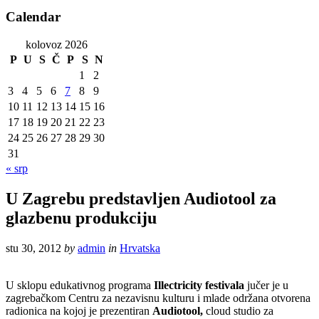
Calendar
kolovoz 2026
P
U
S
Č
P
S
N
1
2
3
4
5
6
7
8
9
10
11
12
13
14
15
16
17
18
19
20
21
22
23
24
25
26
27
28
29
30
31
« srp
U Zagrebu predstavljen Audiotool za
glazbenu produkciju
stu 30, 2012
by
admin
in
Hrvatska
U sklopu edukativnog programa
Illectricity festivala
jučer je u
zagrebačkom Centru za nezavisnu kulturu i mlade održana otvorena
radionica na kojoj je prezentiran
Audiotool,
cloud studio za