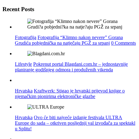
Recent Posts
Fotografija
Fotografija “Klimno nakon nevere” Gorana
Grudića pobjednička na natječaju PGŽ za srpanj
0 Comments
Lifestyle
Pokrenut portal Blagdani.com.hr – jednostavnije
planiranje godišnjeg odmora i produženih vikenda
Hrvatska
Kraftwerk: Stigao je hrvatski prijevod knjige o
njemačkim pionirima elektroničke glazbe
Hrvatska
Ovo će biti najveće izdanje festivala ULTRA
Europe do sada – otkriven posljednji val izvođača za spektakl
u Splitu!