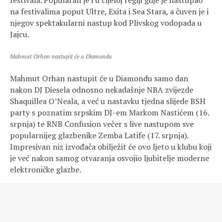
festivala. Popularan je i u cijeloj regiji gdje je nastupao
na festivalima poput Ultre, Exita i Sea Stara, a čuven je i
njegov spektakularni nastup kod Plivskog vodopada u
Jajcu.
Mahmut Orhan nastupit će u Diamondu
Mahmut Orhan nastupit će u Diamondu samo dan
nakon DJ Diesela odnosno nekadašnje NBA zvijezde
Shaquillea O’Neala, a već u nastavku tjedna slijede BSH
party s poznatim srpskim DJ-em Markom Nastićem (16.
srpnja) te RNB Confusion večer s live nastupom sve
popularnijeg glazbenike Zemba Latife (17. srpnja).
Impresivan niz izvođača obilježit će ovo ljeto u klubu koji
je već nakon samog otvaranja osvojio ljubitelje moderne
elektroničke glazbe.