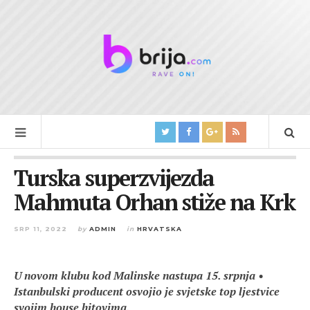
Turska superzvijezda
Mahmuta Orhan stiže na Krk
SRP 11, 2022
by
ADMIN
in
HRVATSKA
U novom klubu kod Malinske nastupa 15. srpnja •
Istanbulski producent osvojio je svjetske top ljestvice
svojim house hitovima.