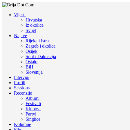
Vijesti
Hrvatska
Iz okolice
Svijet
Najave
Rijeka i Istra
Zagreb i okolica
Osijek
Split i Dalmacija
Ostalo
BiH
Slovenija
Intervjui
Profili
Sessions
Recenzije
Albumi
Festivali
Klubovi
Partyi
Singlice
Kolumne
Film