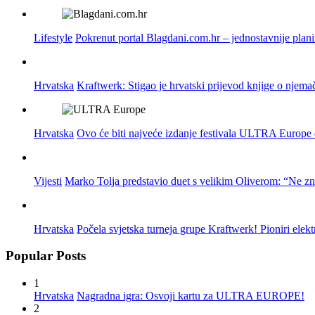
Lifestyle
Pokrenut portal Blagdani.com.hr – jednostavnije plan
Hrvatska
Kraftwerk: Stigao je hrvatski prijevod knjige o njema
Hrvatska
Ovo će biti najveće izdanje festivala ULTRA Europe do
Vijesti
Marko Tolja predstavio duet s velikim Oliverom: “Ne z
Hrvatska
Počela svjetska turneja grupe Kraftwerk! Pioniri elek
Popular Posts
1
Hrvatska
Nagradna igra: Osvoji kartu za ULTRA EUROPE!
2