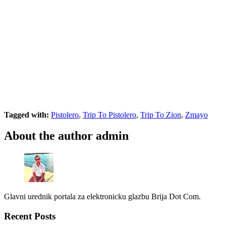
Tagged with:
Pistolero
,
Trip To Pistolero
,
Trip To Zion
,
Zmayo
About the author
admin
Glavni urednik portala za elektronicku glazbu Brija Dot Com.
Recent Posts