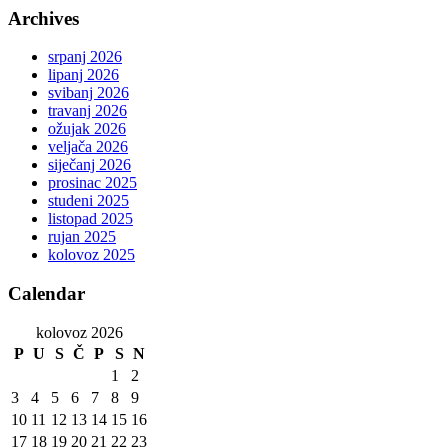
Archives
srpanj 2026
lipanj 2026
svibanj 2026
travanj 2026
ožujak 2026
veljača 2026
siječanj 2026
prosinac 2025
studeni 2025
listopad 2025
rujan 2025
kolovoz 2025
Calendar
kolovoz 2026
P
U
S
Č
P
S
N
1
2
3
4
5
6
7
8
9
10
11
12
13
14
15
16
17
18
19
20
21
22
23