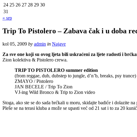
24
25
26
27
28
29
30
31
« srp
Trip To Pistolero – Zabava čak i u doba rec
kol 05, 2009
by
admin
in
Najave
Za sve one koji su ovog ljeta bili uskraćeni za ljete radosti i br
Zion kolektiva & Pistolero crewa.
TRIP TO PISTOLERO summer edition
(from reggae, dub, dubstep to jungle, d’n’b, breaks, psy trance)
ZMAYO / Pistolero
JAN BECELE / Trip To Zion
VJ-ing Wild Bronco & Trip to Zion video
Stoga, ako ste se do sada brćkali u moru, skidajte badiće i dolazite n
Pleše se na terasi kluba a može se upasti već od 21 sat i to za 20 ku