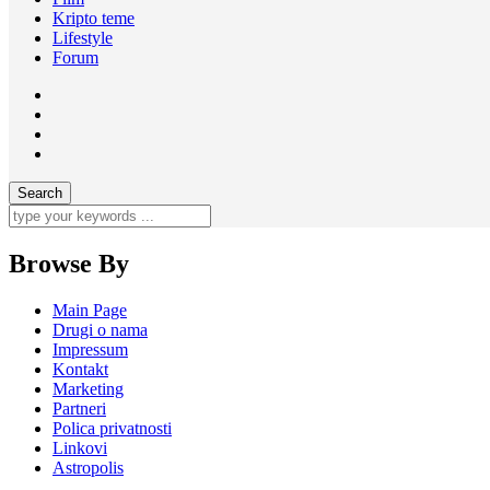
Kripto teme
Lifestyle
Forum
Browse By
Main Page
Drugi o nama
Impressum
Kontakt
Marketing
Partneri
Polica privatnosti
Linkovi
Astropolis