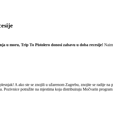
esije
ćkanja u moru, Trip To Pistolero donosi zabavu u doba recesije!
Naime,
a plesnjak! A ako ste se znojili u užarenom Zagrebu, znojite se radije n
nića. Pozivnice potražite na mjestima koja distribuiraju Močvarin progr