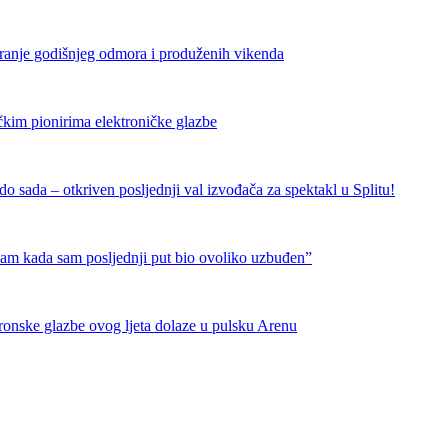
iranje godišnjeg odmora i produženih vikenda
čkim pionirima elektroničke glazbe
 sada – otkriven posljednji val izvođača za spektakl u Splitu!
nam kada sam posljednji put bio ovoliko uzbuđen”
tronske glazbe ovog ljeta dolaze u pulsku Arenu