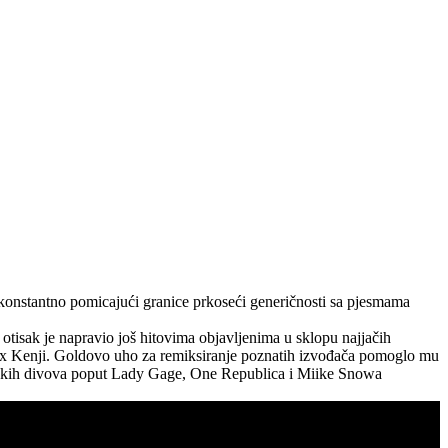
konstantno pomicajući granice prkoseći generičnosti sa pjesmama
otisak je napravio još hitovima objavljenima u sklopu najjačih
lex Kenji. Goldovo uho za remiksiranje poznatih izvođača pomoglo mu
jetskih divova poput Lady Gage, One Republica i Miike Snowa