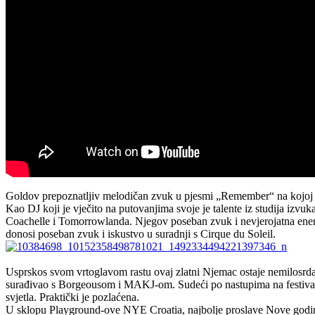
Goldov prepoznatljiv melodičan zvuk u pjesmi „Remember“ na kojoj gos
Kao DJ koji je vječito na putovanjima svoje je talente iz studija izvuk
Coachelle i Tomorrowlanda. Njegov poseban zvuk i nevjerojatna energi
donosi poseban zvuk i iskustvo u suradnji s Cirque du Soleil.
Usprskos svom vrtoglavom rastu ovaj zlatni Njemac ostaje nemilosrdan
surađivao s Borgeousom i MAKJ-om. Sudeći po nastupima na festivali
svjetla. Praktički je pozlaćena.
U sklopu Playground-ove NYE Croatia, najbolje proslave Nove godin