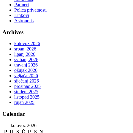
Partneri
Polica privatnosti
Linkovi
Astropolis
Archives
kolovoz 2026
srpanj 2026
lipanj 2026
svibanj 2026
travanj 2026
ožujak 2026
veljača 2026
siječanj 2026
prosinac 2025
studeni 2025
listopad 2025
rujan 2025
Calendar
kolovoz 2026
P
U
S
Č
P
S
N