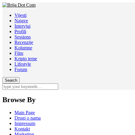
Vijesti
Najave
Intervjui
Profili
Sessions
Recenzije
Kolumne
Film
Kripto teme
Lifestyle
Forum
Browse By
Main Page
Drugi o nama
Impressum
Kontakt
Marketing