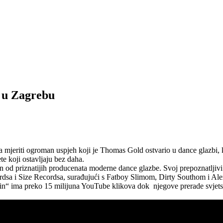
 u Zagrebu
mjeriti ogroman uspjeh koji je Thomas Gold ostvario u dance glazbi, 
te koji ostavljaju bez daha.
 od priznatijih producenata moderne dance glazbe. Svoj prepoznatljivi 
rdsa i Size Recordsa, surađujući s Fatboy Slimom, Dirty Southom i A
to Rain“ ima preko 15 milijuna YouTube klikova dok njegove prerade sv