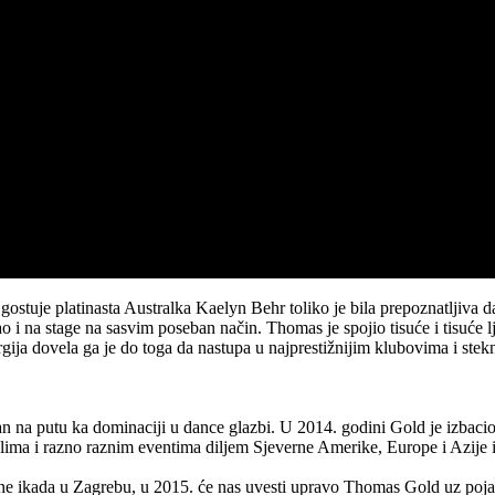
tuje platinasta Australka Kaelyn Behr toliko je bila prepoznatljiva da
ao i na stage na sasvim poseban način. Thomas je spojio tisuće i tisuće 
ja dovela ga je do toga da nastupa u najprestižnijim klubovima i stekne
 na putu ka dominaciji u dance glazbi. U 2014. godini Gold je izbacio 
ma i razno raznim eventima diljem Sjeverne Amerike, Europe i Azije 
e ikada u Zagrebu, u 2015. će nas uvesti upravo Thomas Gold uz poja