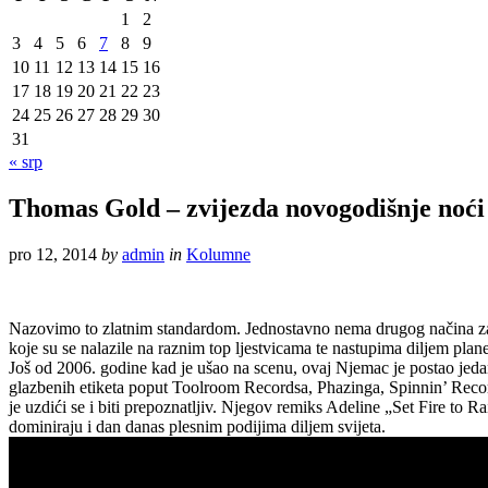
1
2
3
4
5
6
7
8
9
10
11
12
13
14
15
16
17
18
19
20
21
22
23
24
25
26
27
28
29
30
31
« srp
Thomas Gold – zvijezda novogodišnje noći
pro 12, 2014
by
admin
in
Kolumne
Nazovimo to zlatnim standardom. Jednostavno nema drugog načina za 
koje su se nalazile na raznim top ljestvicama te nastupima diljem plane
Još od 2006. godine kad je ušao na scenu, ovaj Njemac je postao jedan
glazbenih etiketa poput Toolroom Recordsa, Phazinga, Spinnin’ Reco
je uzdići se i biti prepoznatljiv. Njegov remiks Adeline „Set Fire 
dominiraju i dan danas plesnim podijima diljem svijeta.