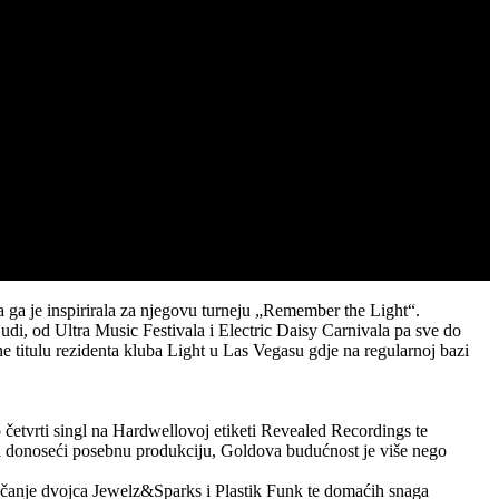
 ga je inspirirala za njegovu turneju „Remember the Light“.
ljudi, od Ultra Music Festivala i Electric Daisy Carnivala pa sve do
 titulu rezidenta kluba Light u Las Vegasu gdje na regularnoj bazi
četvrti singl na Hardwellovoj etiketi Revealed Recordings te
i donoseći posebnu produkciju, Goldova budućnost je više nego
čanje dvojca Jewelz&Sparks i Plastik Funk te domaćih snaga