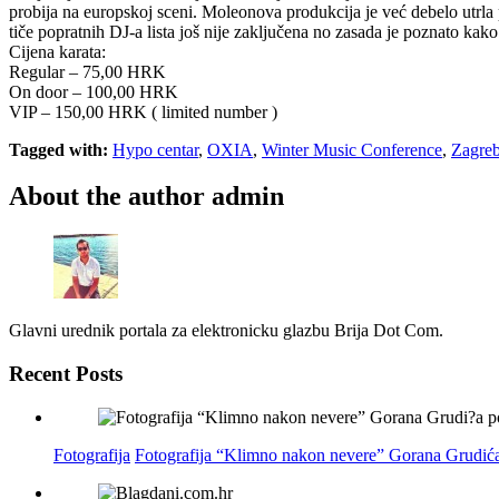
probija na europskoj sceni. Moleonova produkcija je već debelo utrla 
tiče popratnih DJ-a lista još nije zaključena no zasada je poznato ka
Cijena karata:
Regular – 75,00 HRK
On door – 100,00 HRK
VIP – 150,00 HRK ( limited number )
Tagged with:
Hypo centar
,
OXIA
,
Winter Music Conference
,
Zagre
About the author
admin
Glavni urednik portala za elektronicku glazbu Brija Dot Com.
Recent Posts
Fotografija
Fotografija “Klimno nakon nevere” Gorana Grudića