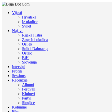
Vijesti
Hrvatska
Iz okolice
Svijet
Najave
Rijeka i Istra
Zagreb i okolica
Osijek
Split i Dalmacija
Ostalo
BiH
Slovenija
Intervjui
Profili
Sessions
Recenzije
Albumi
Festivali
Klubovi
Partyi
Singlice
Kolumne
Film