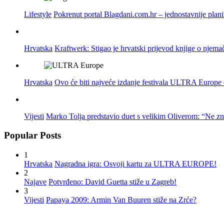
Lifestyle
Pokrenut portal Blagdani.com.hr – jednostavnije plan
Hrvatska
Kraftwerk: Stigao je hrvatski prijevod knjige o njema
Hrvatska
Ovo će biti najveće izdanje festivala ULTRA Europe do
Vijesti
Marko Tolja predstavio duet s velikim Oliverom: “Ne z
Popular Posts
1
Hrvatska
Nagradna igra: Osvoji kartu za ULTRA EUROPE!
2
Najave
Potvrđeno: David Guetta stiže u Zagreb!
3
Vijesti
Papaya 2009: Armin Van Buuren stiže na Zrće?