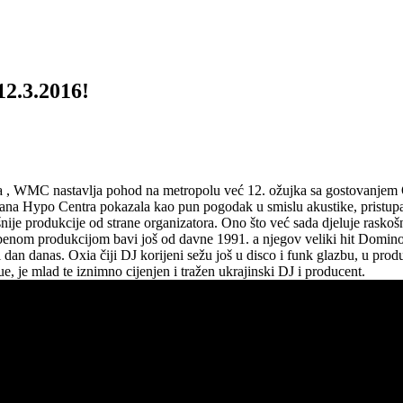
2.3.2016!
 , WMC nastavlja pohod na metropolu već 12. ožujka sa gostovanjem Oxi
 Hypo Centra pokazala kao pun pogodak u smislu akustike, pristupačnos
ošnije produkcije od strane organizatora. Ono što već sada djeluje rasko
om produkcijom bavi još od davne 1991. a njegov veliki hit Domino n
i i dan danas. Oxia čiji DJ korijeni sežu još u disco i funk glazbu, u pr
e, je mlad te iznimno cijenjen i tražen ukrajinski DJ i producent.