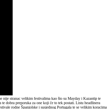
 nije stranac vel
ikim festivalima kao što su Mayday i Kazantip te
 te dobra preporuka za one koji će to tek postati. Listu headlinera
stivale rodne Španjolske i susjednog Portugala te se velikim koracima