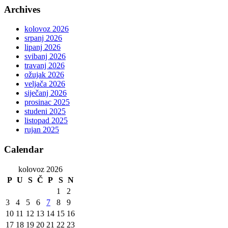
Archives
kolovoz 2026
srpanj 2026
lipanj 2026
svibanj 2026
travanj 2026
ožujak 2026
veljača 2026
siječanj 2026
prosinac 2025
studeni 2025
listopad 2025
rujan 2025
Calendar
kolovoz 2026
P
U
S
Č
P
S
N
1
2
3
4
5
6
7
8
9
10
11
12
13
14
15
16
17
18
19
20
21
22
23