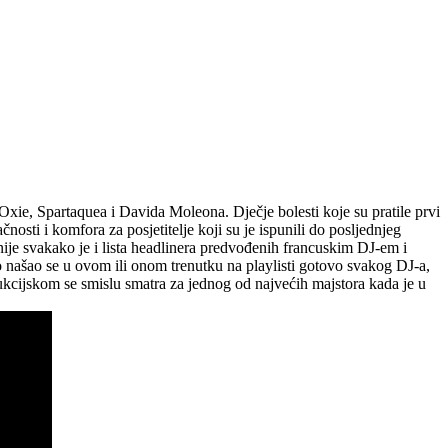
e, Spartaquea i Davida Moleona. Dječje bolesti koje su pratile prvi
ti i komfora za posjetitelje koji su je ispunili do posljednjeg
šnije svakako je i lista headlinera predvođenih francuskim DJ-em i
ašao se u ovom ili onom trenutku na playlisti gotovo svakog DJ-a,
odukcijskom se smislu smatra za jednog od najvećih majstora kada je u