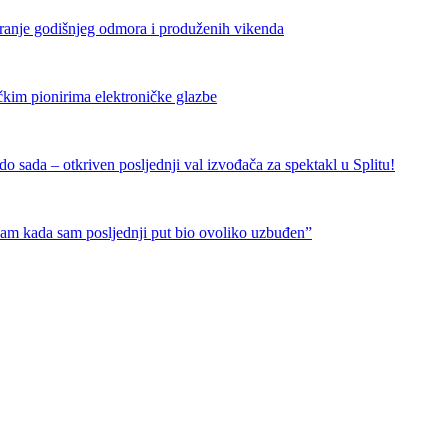
iranje godišnjeg odmora i produženih vikenda
čkim pionirima elektroničke glazbe
 sada – otkriven posljednji val izvođača za spektakl u Splitu!
nam kada sam posljednji put bio ovoliko uzbuđen”