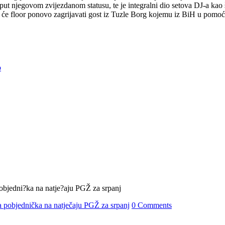
put njegovom zvijezdanom statusu, te je integralni dio setova DJ-a kao 
ko će floor ponovo zagrijavati gost iz Tuzle Borg kojemu iz BiH u pomoć
b
 pobjednička na natječaju PGŽ za srpanj
0 Comments