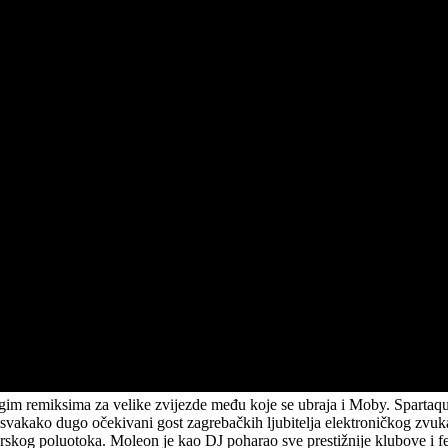
nogim remiksima za velike zvijezde među koje se ubraja i Moby. Spartaque
e svakako dugo očekivani gost zagrebačkih ljubitelja elektroničkog zvuka
erskog poluotoka. Moleon je kao DJ poharao sve prestižnije klubove i fe