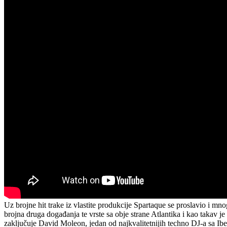
Uz brojne hit trake iz vlastite produkcije Spartaque se proslavio i m
brojna druga događanja te vrste sa obje strane Atlantika i kao takav j
zaključuje David Moleon, jedan od najkvalitetnijih techno DJ-a sa Ib