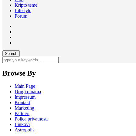
Kripto teme
Lifestyle
Forum
Browse By
Main Page
Drugi o nama
Impressum
Kontakt
Marketing
Partneri
Polica privatnosti
Linkovi
Astropolis