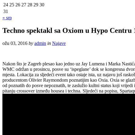
24
25
26
27
28
29
30
31
« srp
Techno spektakl sa Oxiom u Hypo Centru 1
ožu 03, 2016
by
admin
in
Najave
Nakon što je Zagreb plesao kao jedno uz Jay Lumena i Marka Nastića
WMC održan u prosincu, posve su ‘ispeglane’ dok se kongresna dvorana
mjesta. Lokacija za sljedeći event tako ostaje ista, uz najavu još rask
producentom Olivier Raymondom poznatijim kao Oxia. Oxia se glazben
od poznatih do posve nepoznatih, te zaslužio kultni status koji vrijed
pitanju crossover između housea i techna. Sljedeći na popisu, Spartaqu