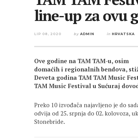
line-up za ovu 
LIP 08, 2020
by
ADMIN
in
HRVATSKA
Ove godine na TAM TAM-u, osim
domaćih i regionalnih bendova, sti
Deveta godina TAM TAM Music Festiv
TAM Music Festival u Sućuraj dovod
Preko 10 izvođača najavljeno je do sad
odvija od 25. srpnja do 02. kolovoza, u
Stonebride.