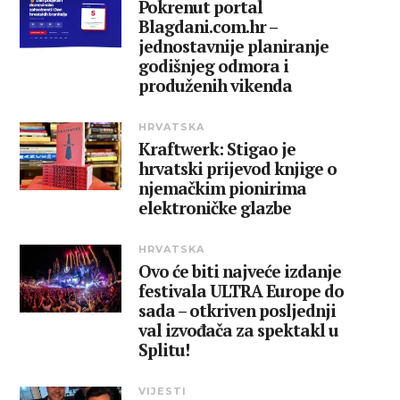
Pokrenut portal
Blagdani.com.hr –
jednostavnije planiranje
godišnjeg odmora i
produženih vikenda
HRVATSKA
Kraftwerk: Stigao je
hrvatski prijevod knjige o
njemačkim pionirima
elektroničke glazbe
HRVATSKA
Ovo će biti najveće izdanje
festivala ULTRA Europe do
sada – otkriven posljednji
val izvođača za spektakl u
Splitu!
VIJESTI