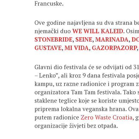
Francuske.
Ove godine najavljena su dva strana b
njemački duo
WE WILL KALEID
. Osi
STONEBRIDE
,
SEINE
,
MARINADA
,
D
GUSTAVE
,
MI VIDA
,
GAZORPAZORP
Glavni dio festivala će se odvijati od 
– Lenko”, ali kroz 9 dana festivala pos
kampu, uz razne radionice i program za
organizatora Tam Tam festivala. Tako s
staklene teglice koje se koriste umjest
priprema lokalna veganska hrana. Ovaj 
putem radionice
Zero Waste Croatia
, 
organizacije živjeti bez otpada.