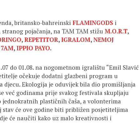
enda, britansko-bahreinski
FLAMINGODS
i
m stranog pojačanja, na TAM TAM stižu
M.O.R.T
,
ORINGO
,
REPETITOR
,
IGRALOM
,
NEMOJ
,
7AM
,
IPPIO PAYO
.
31.07 do 01.08. na nogometnom igralištu “Emil Slavić
jetitelje očekuje dodatni glazbeni program u
 djecu. Ekologija je oduvijek bila dio promišljanja
e već godinama prije svakog festivala skupljaju
o jednokratnih plastičnih čaša, a volonterima
stav će ove godine biti približen posjetiteljima
gdje će naučiti kako uz malo kreativnosti i