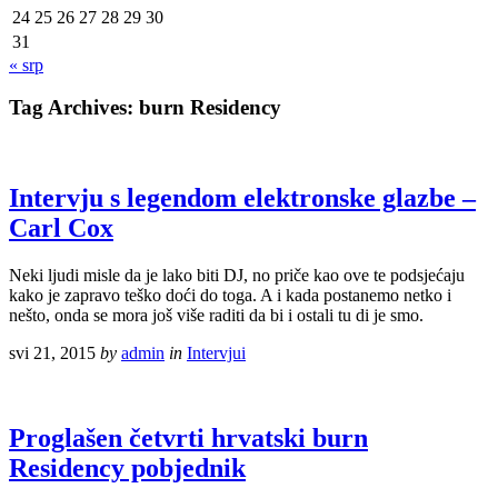
24
25
26
27
28
29
30
31
« srp
Tag Archives:
burn Residency
Intervju s legendom elektronske glazbe –
Carl Cox
Neki ljudi misle da je lako biti DJ, no priče kao ove te podsjećaju
kako je zapravo teško doći do toga. A i kada postanemo netko i
nešto, onda se mora još više raditi da bi i ostali tu di je smo.
svi 21, 2015
by
admin
in
Intervjui
Proglašen četvrti hrvatski burn
Residency pobjednik