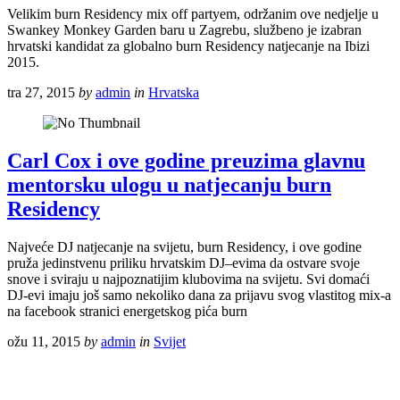
Velikim burn Residency mix off partyem, održanim ove nedjelje u
Swankey Monkey Garden baru u Zagrebu, službeno je izabran
hrvatski kandidat za globalno burn Residency natjecanje na Ibizi
2015.
tra 27, 2015
by
admin
in
Hrvatska
Carl Cox i ove godine preuzima glavnu
mentorsku ulogu u natjecanju burn
Residency
Najveće DJ natjecanje na svijetu, burn Residency, i ove godine
pruža jedinstvenu priliku hrvatskim DJ–evima da ostvare svoje
snove i sviraju u najpoznatijim klubovima na svijetu. Svi domaći
DJ-evi imaju još samo nekoliko dana za prijavu svog vlastitog mix-a
na facebook stranici energetskog pića burn
ožu 11, 2015
by
admin
in
Svijet