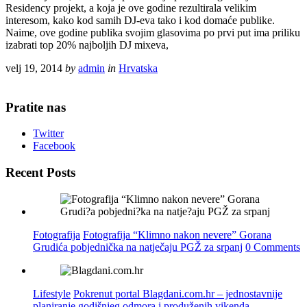
Residency projekt, a koja je ove godine rezultirala velikim
interesom, kako kod samih DJ-eva tako i kod domaće publike.
Naime, ove godine publika svojim glasovima po prvi put ima priliku
izabrati top 20% najboljih DJ mixeva,
velj 19, 2014
by
admin
in
Hrvatska
Pratite nas
Twitter
Facebook
Recent Posts
Fotografija
Fotografija “Klimno nakon nevere” Gorana
Grudića pobjednička na natječaju PGŽ za srpanj
0 Comments
Lifestyle
Pokrenut portal Blagdani.com.hr – jednostavnije
planiranje godišnjeg odmora i produženih vikenda