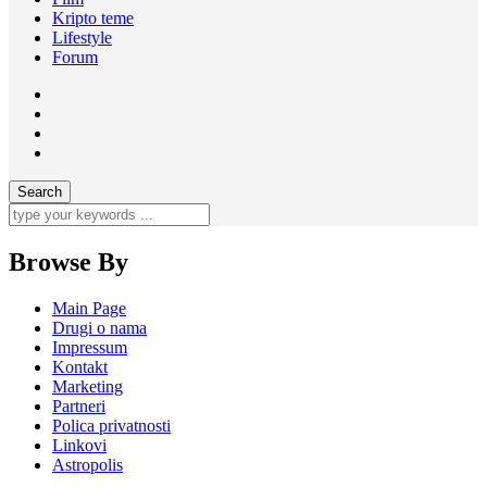
Kripto teme
Lifestyle
Forum
Browse By
Main Page
Drugi o nama
Impressum
Kontakt
Marketing
Partneri
Polica privatnosti
Linkovi
Astropolis