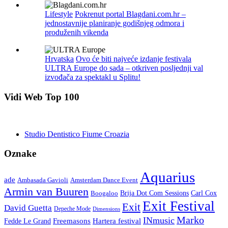
Lifestyle
Pokrenut portal Blagdani.com.hr –
jednostavnije planiranje godišnjeg odmora i
produženih vikenda
Hrvatska
Ovo će biti najveće izdanje festivala
ULTRA Europe do sada – otkriven posljednji val
izvođača za spektakl u Splitu!
Vidi Web Top 100
Studio Dentistico Fiume Croazia
Oznake
Aquarius
ade
Amsterdam Dance Event
Ambasada Gavioli
Armin van Buuren
Carl Cox
Boogaloo
Brija Dot Com Sessions
Exit Festival
Exit
David Guetta
Depeche Mode
Dimensions
Marko
INmusic
Freemasons
Hartera festival
Fedde Le Grand