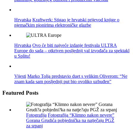
Hrvatska
Kraftwerk: Stigao je hrvatski prijevod knjige o
njemačkim pionirima elektroničke glazbe
Hrvatska
Ovo će biti najveće izdanje festivala ULTRA
Europe do sada – otkriven posljednji val izvođača za spektakl
u Splitu!
Vijesti
Marko Tolja predstavio duet s velikim Oliverom: “Ne
znam kada sam posljednji put bio ovoliko uzbuđen”
Featured Posts
Fotografija
Fotografija “Klimno nakon nevere”
Gorana Grudića pobjednička na natječaju PGŽ
za srpanj