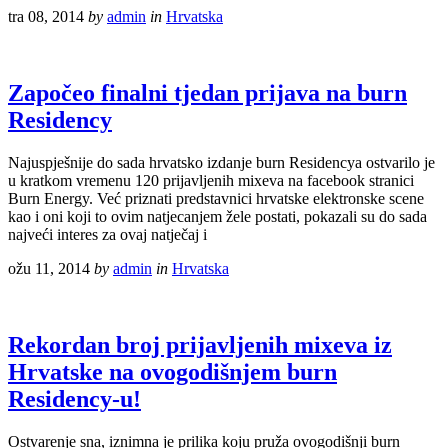
tra 08, 2014
by
admin
in
Hrvatska
Započeo finalni tjedan prijava na burn
Residency
Najuspješnije do sada hrvatsko izdanje burn Residencya ostvarilo je
u kratkom vremenu 120 prijavljenih mixeva na facebook stranici
Burn Energy. Već priznati predstavnici hrvatske elektronske scene
kao i oni koji to ovim natjecanjem žele postati, pokazali su do sada
najveći interes za ovaj natječaj i
ožu 11, 2014
by
admin
in
Hrvatska
Rekordan broj prijavljenih mixeva iz
Hrvatske na ovogodišnjem burn
Residency-u!
Ostvarenje sna, iznimna je prilika koju pruža ovogodišnji burn