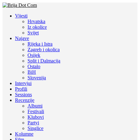
Vijesti
Hrvatska
Iz okolice
Svijet
Najave
Rijeka i Istra
Zagreb i okolica
Osijek
Split i Dalmacija
Ostalo
BiH
Slovenija
Intervjui
Profili
Sessions
Recenzije
Albumi
Festivali
Klubovi
Partyi
Singlice
Kolumne
Film