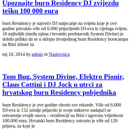
Upoznajte burn Residency DJ zvijezdu
tešku 100 000 eura
burn Residency je najveće DJ natjecanje na svijetu koje je ove
godine privuklo više od 6.000 prijavljenih DJ-eva iz cijeloga svijeta.
18 najboljih (među njima i hrvatski predstavnik System Divine) je
dobilo priliku da se u sklopu dvotjednog burn Residency bootcampa
na Ibizi izbore za
ruj 10, 2014
by
admin
in
Naslovnica
Tom Bug, System Divine, Elektro Pionir,
Claus Cottini i DJ Jock u utrci za
hrvatskog burn Residency pobjednika
burn Residency je ove godine oborio sve rekorde. Više od 6.000
DJ-eva iz 132 zemlje prijavilo je svoje mikseve nadajući se
ostvarenju svojih snova – rezidenciji na Ibizi i ugovoru vrijednom
100.000 eura. Hrvatski burn Residency ostvario je više od 120
prijava, za koje je