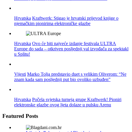
Hrvatska
Kraftwerk: Stigao je hrvatski prijevod knjige o
njemačkim pionirima elektroničke glazbe
Hrvatska
Ovo će biti najveće izdanje festivala ULTRA
Europe do sada – otkriven posljednji val izvođača za spektakl
u Splitu!
Vijesti
Marko Tolja predstavio duet s velikim Oliverom: “Ne
znam kada sam posljednji put bio ovoliko uzbuđen”
Hrvatska
Počela svjetska turneja grupe Kraftwerk! Pioniri
elektronske glazbe ovog ljeta dolaze u pulsku Arenu
Featured Posts