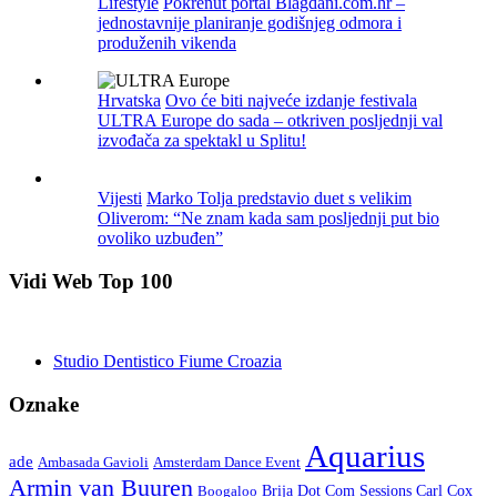
Lifestyle
Pokrenut portal Blagdani.com.hr –
jednostavnije planiranje godišnjeg odmora i
produženih vikenda
Hrvatska
Ovo će biti najveće izdanje festivala
ULTRA Europe do sada – otkriven posljednji val
izvođača za spektakl u Splitu!
Vijesti
Marko Tolja predstavio duet s velikim
Oliverom: “Ne znam kada sam posljednji put bio
ovoliko uzbuđen”
Vidi Web Top 100
Studio Dentistico Fiume Croazia
Oznake
Aquarius
ade
Amsterdam Dance Event
Ambasada Gavioli
Armin van Buuren
Carl Cox
Boogaloo
Brija Dot Com Sessions