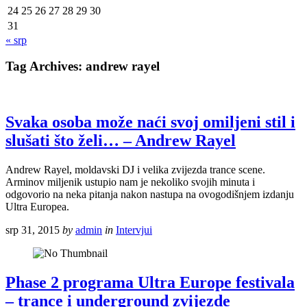
24
25
26
27
28
29
30
31
« srp
Tag Archives:
andrew rayel
Svaka osoba može naći svoj omiljeni stil i
slušati što želi… – Andrew Rayel
Andrew Rayel, moldavski DJ i velika zvijezda trance scene.
Arminov miljenik ustupio nam je nekoliko svojih minuta i
odgovorio na neka pitanja nakon nastupa na ovogodišnjem izdanju
Ultra Europea.
srp 31, 2015
by
admin
in
Intervjui
Phase 2 programa Ultra Europe festivala
– trance i underground zvijezde