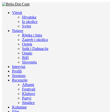
Vijesti
Hrvatska
Iz okolice
Svijet
Najave
Rijeka i Istra
Zagreb i okolica
Osijek
Split i Dalmacija
Ostalo
BiH
Slovenija
Intervjui
Profili
Sessions
Recenzije
Albumi
Festivali
Klubovi
Partyi
Singlice
Kolumne
Film