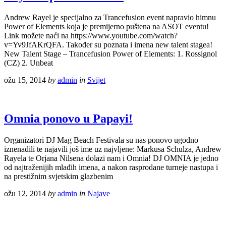
Andrew Rayel je specijalno za Trancefusion event napravio himnu
Power of Elements koja je premijerno puštena na ASOT eventu!
Link možete naći na https://www.youtube.com/watch?
v=Yv9JfAKrQFA. Također su poznata i imena new talent stagea!
New Talent Stage – Trancefusion Power of Elements: 1. Rossignol
(CZ) 2. Unbeat
ožu 15, 2014
by
admin
in
Svijet
Omnia ponovo u Papayi!
Organizatori DJ Mag Beach Festivala su nas ponovo ugodno
iznenadili te najavili još ime uz najvljene: Markusa Schulza, Andrew
Rayela te Orjana Nilsena dolazi nam i Omnia! DJ OMNIA je jedno
od najtraženijih mlađih imena, a nakon rasprodane turneje nastupa i
na prestižnim svjetskim glazbenim
ožu 12, 2014
by
admin
in
Najave