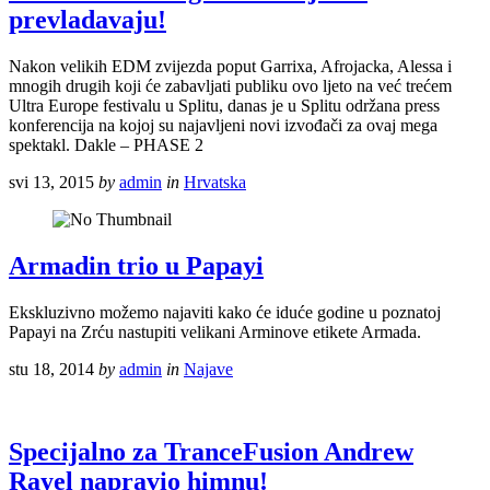
prevladavaju!
Nakon velikih EDM zvijezda poput Garrixa, Afrojacka, Alessa i
mnogih drugih koji će zabavljati publiku ovo ljeto na već trećem
Ultra Europe festivalu u Splitu, danas je u Splitu održana press
konferencija na kojoj su najavljeni novi izvođači za ovaj mega
spektakl. Dakle – PHASE 2
svi 13, 2015
by
admin
in
Hrvatska
Armadin trio u Papayi
Ekskluzivno možemo najaviti kako će iduće godine u poznatoj
Papayi na Zrću nastupiti velikani Arminove etikete Armada.
stu 18, 2014
by
admin
in
Najave
Specijalno za TranceFusion Andrew
Rayel napravio himnu!