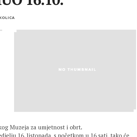
KOLICA
čkog Muzeja za umjetnost i obrt.
djelju 16. listopada, s početkom u 16 sati, tako će