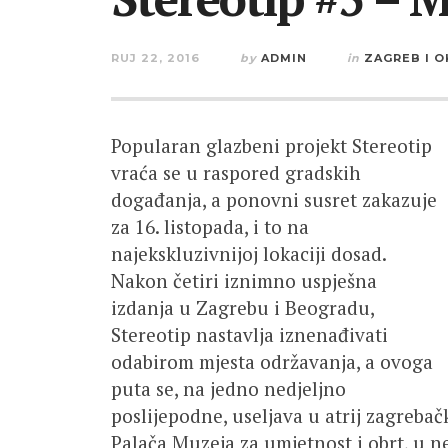
RUJ 22, 2016
by
ADMIN
in
ZAGREB I O
Popularan glazbeni projekt Stereotip
vraća se u raspored gradskih
događanja, a ponovni susret zakazuje
za 16. listopada, i to na
najekskluzivnijoj lokaciji dosad.
Nakon četiri iznimno uspješna
izdanja u Zagrebu i Beogradu,
Stereotip nastavlja iznenađivati
odabirom mjesta održavanja, a ovoga
puta se, na jedno nedjeljno
poslijepodne, useljava u atrij zagreba
Palača Muzeja za umjetnost i obrt, u ne