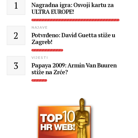
1
Nagradna igra: Osvoji kartu za
ULTRA EUROPE!
NAJAVE
2
Potvrđeno: David Guetta stiže u
Zagreb!
VIJESTI
3
Papaya 2009: Armin Van Buuren
stiže na Zrće?