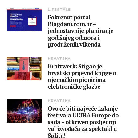
LIFESTYLE
Pokrenut portal
Blagdani.com.hr –
jednostavnije planiranje
godišnjeg odmora i
produženih vikenda
HRVATSKA
Kraftwerk: Stigao je
hrvatski prijevod knjige o
njemačkim pionirima
elektroničke glazbe
HRVATSKA
Ovo će biti najveće izdanje
festivala ULTRA Europe do
sada – otkriven posljednji
val izvođača za spektakl u
Splitu!