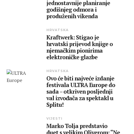
jednostavnije planiranje
godišnjeg odmora i
produženih vikenda
HRVATSKA
Kraftwerk: Stigao je
hrvatski prijevod knjige o
njemačkim pionirima
elektroničke glazbe
HRVATSKA
Ovo će biti najveće izdanje
festivala ULTRA Europe do
sada – otkriven posljednji
val izvođača za spektakl u
Splitu!
VIJESTI
Marko Tolja predstavio
duet s velikim Oliverom: “Ne