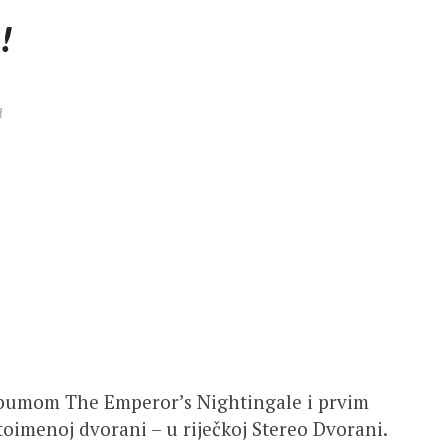
!
a
lbumom The Emperor’s Nightingale i prvim
oimenoj dvorani – u riječkoj Stereo Dvorani.