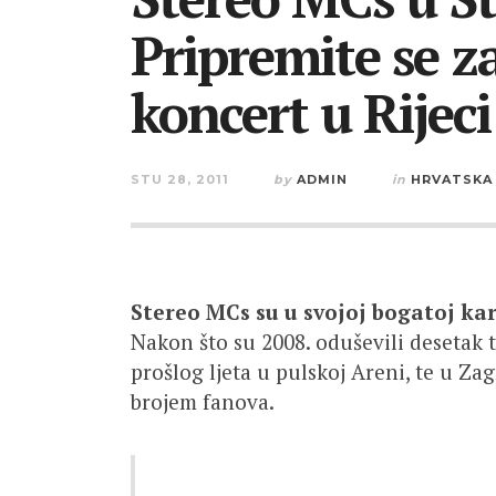
Pripremite se z
koncert u Rijeci
STU 28, 2011
by
ADMIN
in
HRVATSKA
Stereo MCs su u svojoj bogatoj kar
Nakon što su 2008. oduševili desetak t
prošlog ljeta u pulskoj Areni, te u 
brojem fanova.