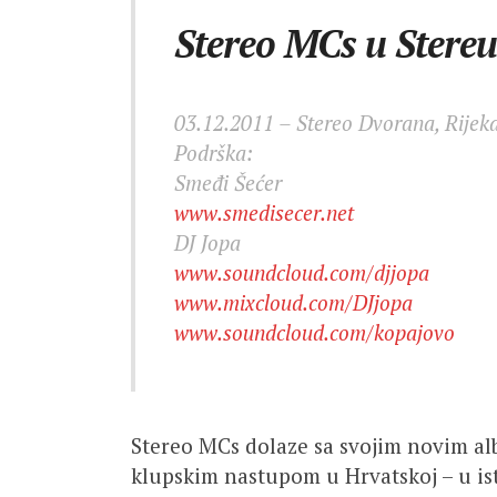
Stereo MCs u Stereu
03.12.2011 – Stereo Dvorana, Rijek
Podrška:
Smeđi Šećer
www.smedisecer.net
DJ Jopa
www.soundcloud.com/djjopa
www.mixcloud.com/DJjopa
www.soundcloud.com/kopajovo
Stereo MCs dolaze sa svojim novim a
klupskim nastupom u Hrvatskoj – u ist