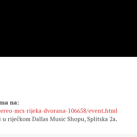
ima na:
tereo-mcs-rijeka-dvorana-106658/event.html
u riječkom Dallas Music Shopu, Splitska 2a.