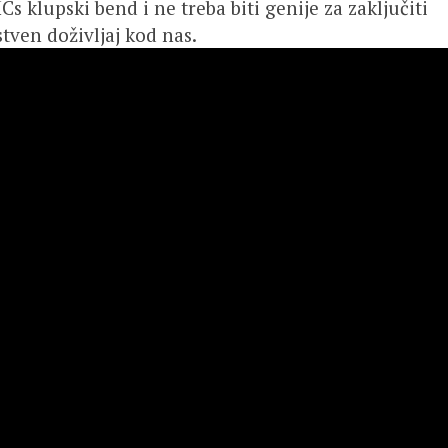
 klupski bend i ne treba biti genije za zaključiti
stven doživljaj kod nas.