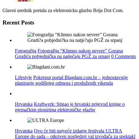
Glavni urednik portala za elektronicku glazbu Brija Dot Com.
Recent Posts
Fotografija
Fotografija “Klimno nakon nevere” Gorana
Grudića pobjednička na natječaju PGŽ za srpanj
0 Comments
Lifestyle
Pokrenut portal Blagdani.com.hr – jednostavnije
planiranje godišnjeg odmora i produženih vikenda
Hrvatska
Kraftwerk: Stigao je hrvatski prijevod knjige o
njemačkim pionirima elektroničke glazbe
Hrvatska
Ovo će biti najveće izdanje festivala ULTRA
Europe do sada – otkriven posljednji val izvođača za spektakl