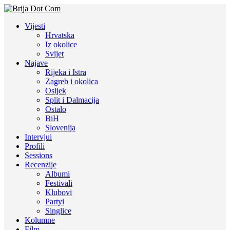
Vijesti
Hrvatska
Iz okolice
Svijet
Najave
Rijeka i Istra
Zagreb i okolica
Osijek
Split i Dalmacija
Ostalo
BiH
Slovenija
Intervjui
Profili
Sessions
Recenzije
Albumi
Festivali
Klubovi
Partyi
Singlice
Kolumne
Film