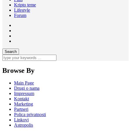
Kripto teme
Lifestyle
Forum
Browse By
Main Page
Drugi o nama
Impressum
Kontakt
Marketing
Partneri
Polica privatnosti
Linkovi
Astropolis