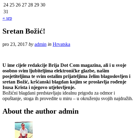
24
25
26
27
28
29
30
31
« srp
Sretan Božić!
pro 23, 2017
by
admin
in
Hrvatska
U ime cijele redakcije Brija Dot Com magazina, ali i u svoje
osobno svim ljubiteljima elektroničke glazbe, našim
posjetiteljima te svim ostalim prijateljima želim blagoslovljen i
sretan Božić, kršćanski blagdan kojim se proslavlja rođenje
Isusa Krista i njegovo utjelovljenje.
Božićni blagdani predstavljaju idealnu prigodu za odmor i
opuštanje, stoga ih provedite u miru – u okruženju svojih najdražih.
About the author
admin