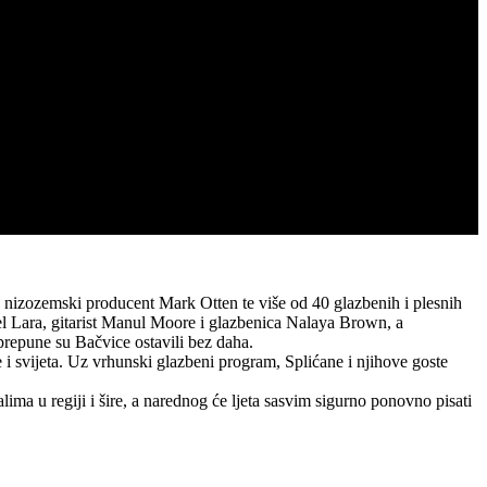
 nizozemski producent Mark Otten te više od 40 glazbenih i plesnih
l Lara, gitarist Manul Moore i glazbenica Nalaya Brown, a
 prepune su Bačvice ostavili bez daha.
ije i svijeta. Uz vrhunski glazbeni program, Splićane i njihove goste
lima u regiji i šire, a narednog će ljeta sasvim sigurno ponovno pisati