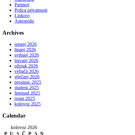
Partneri
Polica privatnosti
Linkovi
Astropolis
Archives
srpanj 2026
lipanj 2026
svibanj 2026
travanj 2026
ožujak 2026
veljača 2026
siječanj 2026
prosinac 2025
studeni 2025
listopad 2025
rujan 2025
kolovoz 2025
Calendar
kolovoz 2026
P
U
S
Č
P
S
N