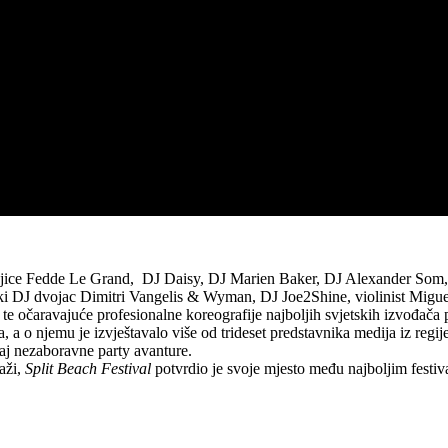
našnjice Fedde Le Grand, DJ Daisy, DJ Marien Baker, DJ Alexander Som,
ski DJ dvojac Dimitri Vangelis & Wyman, DJ Joe2Shine, violinist Migue
i te očaravajuće profesionalne koreografije najboljih svjetskih izvođača
eta, a o njemu je izvještavalo više od trideset predstavnika medija iz reg
jaj nezaboravne party avanture.
aži,
Split Beach Festival
potvrdio je svoje mjesto među najboljim festiva