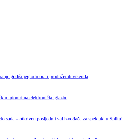
iranje godišnjeg odmora i produženih vikenda
čkim pionirima elektroničke glazbe
 sada – otkriven posljednji val izvođača za spektakl u Splitu!