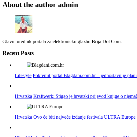
About the author
admin
Glavni urednik portala za elektronicku glazbu Brija Dot Com.
Recent Posts
Lifestyle
Pokrenut portal Blagdani.com.hr – jednostavnije plan
Hrvatska
Kraftwerk: Stigao je hrvatski prijevod knjige o njema
Hrvatska
Ovo će biti najveće izdanje festivala ULTRA Europe do