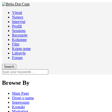
Vijesti
Najave
Intervjui
Profili
Sessions
Recenzije
Kolumne
Film
Kripto teme
Lifestyle
Forum
Browse By
Main Page
Drugi o nama
Impressum
Kontakt
Marketing