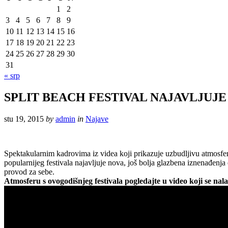
1
2
3
4
5
6
7
8
9
10
11
12
13
14
15
16
17
18
19
20
21
22
23
24
25
26
27
28
29
30
31
« srp
SPLIT BEACH FESTIVAL NAJAVLJUJE 
stu 19, 2015
by
admin
in
Najave
Spektakularnim kadrovima iz videa koji prikazuje uzbudljivu atmosfer
popularnijeg festivala najavljuje nova, još bolja glazbena iznenađenj
provod za sebe.
Atmosferu s ovogodišnjeg festivala pogledajte u video koji se nala