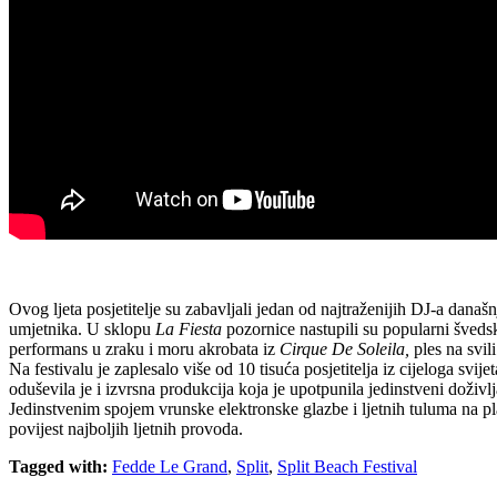
Ovog ljeta posjetitelje su zabavljali jedan od najtraženijih DJ-a da
umjetnika. U sklopu
La Fiesta
pozornice nastupili su popularni šved
performans u zraku i moru akrobata iz
Cirque De Soleila,
ples na svil
Na festivalu je zaplesalo više od 10 tisuća posjetitelja iz cijeloga svij
oduševila je i izvrsna produkcija koja je upotpunila jedinstveni doživl
Jedinstvenim spojem vrunske elektronske glazbe i ljetnih tuluma na pl
povijest najboljih ljetnih provoda.
Tagged with:
Fedde Le Grand
,
Split
,
Split Beach Festival