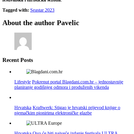
Tagged with:
Seastar 2023
About the author
Pavelic
Recent Posts
Lifestyle
Pokrenut portal Blagdani.com.hr – jednostavnije
planiranje godišnjeg odmora i produženih vikenda
Hrvatska
Kraftwerk: Stigao je hrvatski prijevod knjige o
njemačkim pionirima elektroničke glazbe
Hrvatska
Ovo će biti najveće izdanje festivala ULTRA