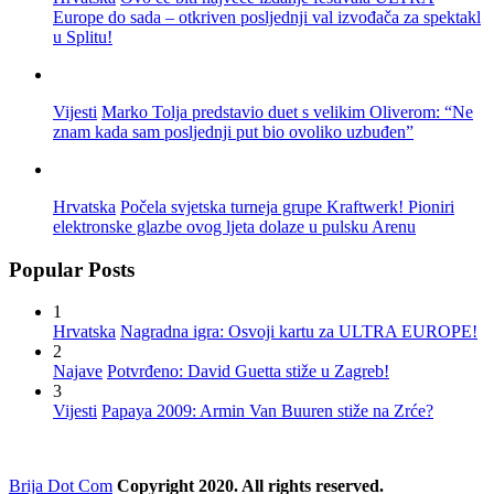
Europe do sada – otkriven posljednji val izvođača za spektakl
u Splitu!
Vijesti
Marko Tolja predstavio duet s velikim Oliverom: “Ne
znam kada sam posljednji put bio ovoliko uzbuđen”
Hrvatska
Počela svjetska turneja grupe Kraftwerk! Pioniri
elektronske glazbe ovog ljeta dolaze u pulsku Arenu
Popular Posts
1
Hrvatska
Nagradna igra: Osvoji kartu za ULTRA EUROPE!
2
Najave
Potvrđeno: David Guetta stiže u Zagreb!
3
Vijesti
Papaya 2009: Armin Van Buuren stiže na Zrće?
Brija Dot Com
Copyright 2020. All rights reserved.