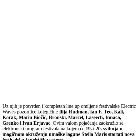
Uz njih je potvrđen i kompletan line up omiljene festivalske Electric
Waves pozornice kojeg čine
Ilija Rudman, Ian F, Teo, Kali,
Korak, Marin Biočić, Bronski, Marcel, Laseech, Innaca,
Grenko i Ivan Erjavac
. Ovim valom pojačanja zaokružio se
elektronski program festivala na kojem će
19. i 20. svibnja u
magičnom okruženju umaške lagune Stella Maris startati nova
festivalska i turistička sezona
.