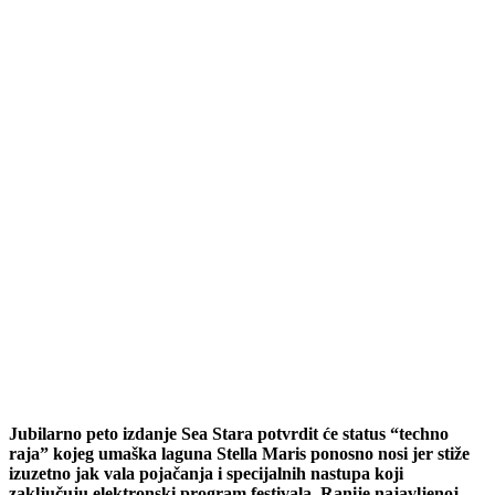
Jubilarno peto izdanje Sea Stara potvrdit će status “techno
raja” kojeg umaška laguna Stella Maris ponosno nosi jer stiže
izuzetno jak vala pojačanja i specijalnih nastupa koji
zaključuju elektronski program festivala. Ranije najavljenoj