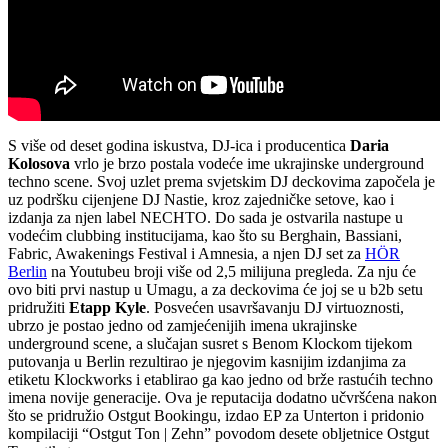
S više od deset godina iskustva, DJ-ica i producentica
Daria
Kolosova
vrlo je brzo postala vodeće ime ukrajinske underground
techno scene. Svoj uzlet prema svjetskim DJ deckovima započela je
uz podršku cijenjene DJ Nastie, kroz zajedničke setove, kao i
izdanja za njen label NECHTO. Do sada je ostvarila nastupe u
vodećim clubbing institucijama, kao što su Berghain, Bassiani,
Fabric, Awakenings Festival i Amnesia, a njen DJ set za
HÖR
Berlin
na Youtubeu broji više od 2,5 milijuna pregleda. Za nju će
ovo biti prvi nastup u Umagu, a za deckovima će joj se u b2b setu
pridružiti
Etapp Kyle
. Posvećen usavršavanju DJ virtuoznosti,
ubrzo je postao jedno od zamjećenijih imena ukrajinske
underground scene, a slučajan susret s Benom Klockom tijekom
putovanja u Berlin rezultirao je njegovim kasnijim izdanjima za
etiketu Klockworks i etablirao ga kao jedno od brže rastućih techno
imena novije generacije. Ova je reputacija dodatno učvršćena nakon
što se pridružio Ostgut Bookingu, izdao EP za Unterton i pridonio
kompilaciji “Ostgut Ton | Zehn” povodom desete obljetnice Ostgut