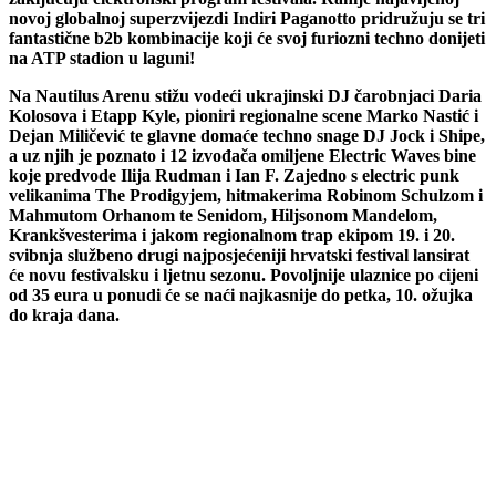
novoj globalnoj superzvijezdi Indiri Paganotto pridružuju se tri
fantastične b2b kombinacije koji će svoj furiozni techno donijeti
na ATP stadion u laguni!
Na Nautilus Arenu stižu vodeći ukrajinski DJ čarobnjaci Daria
Kolosova i Etapp Kyle, pioniri regionalne scene Marko Nastić i
Dejan Miličević te glavne domaće techno snage DJ Jock i Shipe,
a uz njih je poznato i 12 izvođača omiljene Electric Waves bine
koje predvode Ilija Rudman i Ian F. Zajedno s electric punk
velikanima The Prodigyjem, hitmakerima Robinom Schulzom i
Mahmutom Orhanom te Senidom, Hiljsonom Mandelom,
Krankšvesterima i jakom regionalnom trap ekipom 19. i 20.
svibnja službeno drugi najposjećeniji hrvatski festival lansirat
će novu festivalsku i ljetnu sezonu. Povoljnije ulaznice po cijeni
od 35 eura u ponudi će se naći najkasnije do petka, 10. ožujka
do kraja dana.