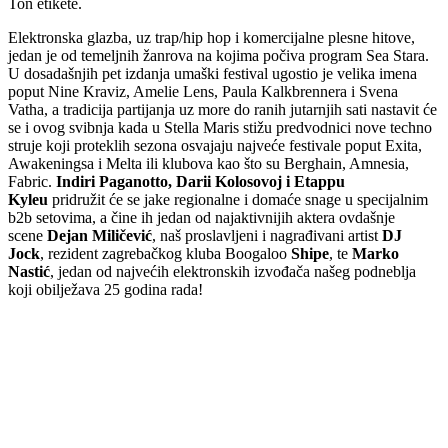
Ton etikete.
Elektronska glazba, uz trap/hip hop i komercijalne plesne hitove,
jedan je od temeljnih žanrova na kojima počiva program Sea Stara.
U dosadašnjih pet izdanja umaški festival ugostio je velika imena
poput Nine Kraviz, Amelie Lens, Paula Kalkbrennera i Svena
Vatha, a tradicija partijanja uz more do ranih jutarnjih sati nastavit će
se i ovog svibnja kada u Stella Maris stižu predvodnici nove techno
struje koji proteklih sezona osvajaju najveće festivale poput Exita,
Awakeningsa i Melta ili klubova kao što su Berghain, Amnesia,
Fabric.
Indiri Paganotto, Darii Kolosovoj i Etappu
Kyleu
pridružit će se jake regionalne i domaće snage u specijalnim
b2b setovima, a čine ih jedan od najaktivnijih aktera ovdašnje
scene
Dejan Miličević
, naš proslavljeni i nagrađivani artist
DJ
Jock
, rezident zagrebačkog kluba Boogaloo
Shipe
, te
Marko
Nastić
, jedan od najvećih elektronskih izvođača našeg podneblja
koji obilježava 25 godina rada!