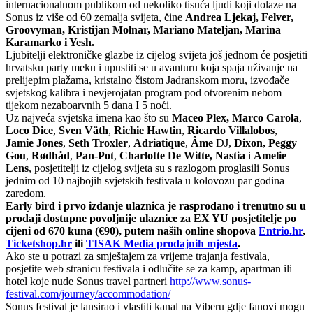
internacionalnom publikom od nekoliko tisuća ljudi koji dolaze na
Sonus iz više od 60 zemalja svijeta, čine
Andrea Ljekaj, Felver,
Groovyman, Kristijan Molnar, Mariano Mateljan, Marina
Karamarko i Yesh.
Ljubitelji elektroničke glazbe iz cijelog svijeta još jednom će posjetiti
hrvatsku party meku i upustiti se u avanturu koja spaja uživanje na
prelijepim plažama, kristalno čistom Jadranskom moru, izvođače
svjetskog kalibra i nevjerojatan program pod otvorenim nebom
tijekom nezaboarvnih 5 dana I 5 noći.
Uz najveća svjetska imena kao što su
Maceo Plex, Marco Carola
,
Loco Dice
,
Sven Väth
,
Richie Hawtin
,
Ricardo Villalobos
,
Jamie Jones
,
Seth Troxler
,
Adriatique
,
Âme
DJ,
Dixon, Peggy
Gou
,
Rødhåd
,
Pan-Pot
,
Charlotte De Witte, Nastia
i
Amelie
Lens
, posjetitelji iz cijelog svijeta su s razlogom proglasili Sonus
jednim od 10 najbojih svjetskih festivala u kolovozu par godina
zaredom.
Early bird i prvo izdanje ulaznica je rasprodano i trenutno su u
prodaji dostupne povoljnije ulaznice za EX YU posjetitelje po
cijeni od 670 kuna (€90), putem naših online shopova
Entrio.hr
,
Ticketshop.hr
ili
TISAK Media prodajnih mjesta
.
Ako ste u potrazi za smještajem za vrijeme trajanja festivala,
posjetite web stranicu festivala i odlučite se za kamp, apartman ili
hotel koje nude Sonus travel partneri
http://www.sonus-
festival.com/journey/accommodation/
Sonus festival je lansirao i vlastiti kanal na Viberu gdje fanovi mogu