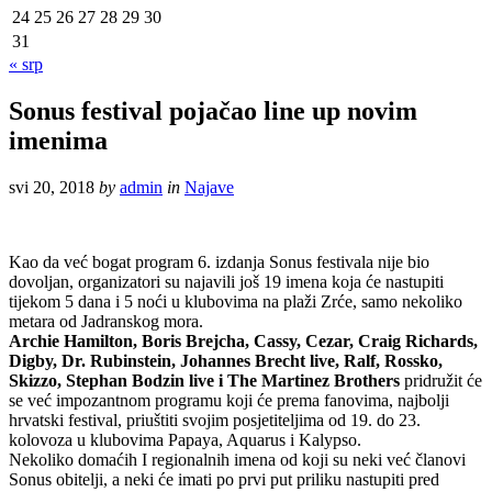
24
25
26
27
28
29
30
31
« srp
Sonus festival pojačao line up novim
imenima
svi 20, 2018
by
admin
in
Najave
Kao da već bogat program 6. izdanja Sonus festivala nije bio
dovoljan, organizatori su najavili još 19 imena koja će nastupiti
tijekom 5 dana i 5 noći u klubovima na plaži Zrće, samo nekoliko
metara od Jadranskog mora.
Archie Hamilton, Boris Brejcha, Cassy, Cezar, Craig Richards,
Digby, Dr. Rubinstein, Johannes Brecht live, Ralf, Rossko,
Skizzo, Stephan Bodzin live i The Martinez Brothers
pridružit će
se već impozantnom programu koji će prema fanovima, najbolji
hrvatski festival, priuštiti svojim posjetiteljima od 19. do 23.
kolovoza u klubovima Papaya, Aquarus i Kalypso.
Nekoliko domaćih I regionalnih imena od koji su neki već članovi
Sonus obitelji, a neki će imati po prvi put priliku nastupiti pred