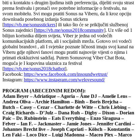
biti u kontaktu s drugim ljudima istih preferencija, dijeliti svoju strast
prema festivalu i pronaći sve potrebne informacije o festivalu, na
svom mobitelu. Svi mogu pratiti Sonus na Viberu, da li kroz opciju
downloada posebnog izdanja Sonus stickera
[
https://vb.me/sonusstickers
] ili tako što će se priključiti službenoj
Sonus zajednici [
https://vb.me/sonus2018community
]. Uz više od 1
bilijun korisnika diljem svijeta, Viber je jedna od vodećih
komunikacijskih platform, ali i socijalnih mreža. Gotovo svi vodeći
globalni brandovi , ali I svjetske poznate ličnosti imaju svoj kanal na
Viberu gdje njihovi fanovi mogu pratiti najnovije vijesti o njima i
primati ekskluzivni sadržaj. Putem Sonusovog Viber Chat Bota,
moguća je I kupovina ulaznica za festival
[
https://vb.me/sonus2018chatbot
].
Facebook:
https://www.facebook.com/insoundwetrust/
Instagram:
https://www.instagram.com/welovesound/
PROGRAM (ABECEDNIM REDOM):
Adam Beyer – Adriatique – Agoria – Âme DJ – Amelie Lens –
Andrea Oliva – Archie Hamilton – Binh – Boris Brejcha –
Butch – Cassy – Cezar – Charlotte de Witte – Chris Liebing –
Craig Richards – D’Julz – Dana Ruh – Digby – Dixon – Dorian
Paic – Dr. Rubinstein – Eats Everything – Enzo Siragusa –
Felver – Ian F. – Jackmaster – Jamie Jones – Jennifer Cardini –
Johannes Brecht live – Joseph Capriati – Kölsch – Konstantin –
Len Faki – Loco Dice – Luigi Madonna – Maceo Plex – Marco