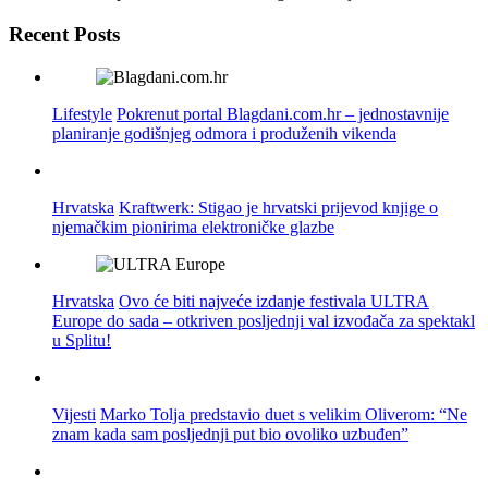
Recent Posts
Lifestyle
Pokrenut portal Blagdani.com.hr – jednostavnije
planiranje godišnjeg odmora i produženih vikenda
Hrvatska
Kraftwerk: Stigao je hrvatski prijevod knjige o
njemačkim pionirima elektroničke glazbe
Hrvatska
Ovo će biti najveće izdanje festivala ULTRA
Europe do sada – otkriven posljednji val izvođača za spektakl
u Splitu!
Vijesti
Marko Tolja predstavio duet s velikim Oliverom: “Ne
znam kada sam posljednji put bio ovoliko uzbuđen”