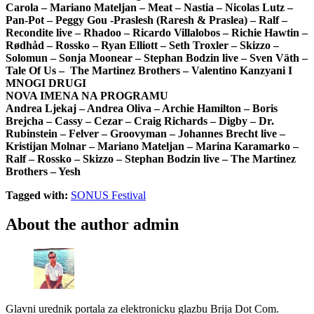
Carola – Mariano Mateljan – Meat – Nastia – Nicolas Lutz –
Pan-Pot – Peggy Gou -Praslesh (Raresh & Praslea) – Ralf –
Recondite live – Rhadoo – Ricardo Villalobos – Richie Hawtin –
Rødhåd – Rossko – Ryan Elliott – Seth Troxler – Skizzo –
Solomun – Sonja Moonear – Stephan Bodzin live – Sven Väth –
Tale Of Us – The Martinez Brothers – Valentino Kanzyani I
MNOGI DRUGI
NOVA IMENA NA PROGRAMU
Andrea Ljekaj – Andrea Oliva – Archie Hamilton – Boris
Brejcha – Cassy – Cezar – Craig Richards – Digby – Dr.
Rubinstein – Felver – Groovyman – Johannes Brecht live –
Kristijan Molnar – Mariano Mateljan – Marina Karamarko –
Ralf – Rossko – Skizzo – Stephan Bodzin live – The Martinez
Brothers – Yesh
Tagged with:
SONUS Festival
About the author
admin
Glavni urednik portala za elektronicku glazbu Brija Dot Com.