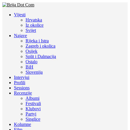
Vijesti
Hrvatska
Iz okolice
Svijet
Najave
Rijeka i Istra
Zagreb i okolica
Osijek
Split i Dalmacija
Ostalo
BiH
Slovenija
Intervjui
Profili
Sessions
Recenzije
Albumi
Festivali
Klubovi
Partyi
Singlice
Kolumne
Film