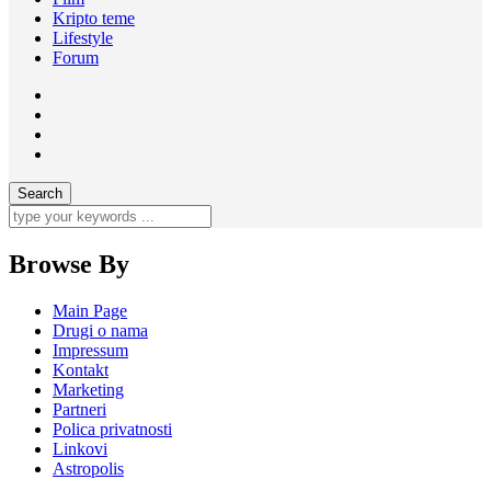
Kripto teme
Lifestyle
Forum
Browse By
Main Page
Drugi o nama
Impressum
Kontakt
Marketing
Partneri
Polica privatnosti
Linkovi
Astropolis