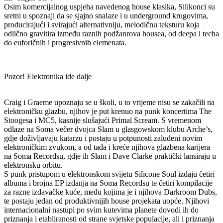
Osim komercijalnog uspjeha navedenog house klasika, Silikonci su
sretni u spoznaji da se sjajno snalaze i u underground krugovima,
producirajući i svirajući alternativniju, melodičnu teksturu koja
odlično gravitira između raznih podžanrova housea, od deepa i techa
do euforičnih i progresivnih elemenata.
Pozor! Elektronika ide dalje
Craig i Graeme upoznaju se u školi, u to vrijeme nisu se zakačili na
elektroničku glazbu, njihov je put krenuo na punk koncertima The
Stoogesa i MC5, kasnije slušajući Primal Scream. S vremenom
odlaze na Soma večer dvojca Slam u glasgowskom klubu Arche’s,
gdje doživljavaju katarzu i postaju u potpunosti zaluđeni novim
elektroničkim zvukom, a od tada i kreće njihova glazbena karijera
na Soma Recordsu, gdje ih Slam i Dave Clarke praktički lansiraju u
elektronsku orbitu.
S punk pristupom u elektronskom svijetu Silicone Soul izdaju četiri
albuma i brojna EP izdanja na Soma Recordsu te četiri kompilacije
za razne izdavačke kuće, među kojima je i njihova Darkroom Dubs,
te postaju jedan od produktivnijih house projekata uopće. Njihovi
internacionalni nastupi po svim kutevima planete dovodi ih do
priznanja i etabliranosti od strane svjetske populacije, ali i priznanja