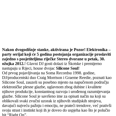
Nakon dvogodišnje stanke, aktivirana je Pozor! Elektronika –
party serijal koji će 5 godina postojanja organizacije proslaviti
zajedno s posjetiteljima riječke Stereo dvorane u petak, 30.
ožujka 2012.
! Glavni DJ gosti dolazi iz Škotske i premijerno
nastupaju u Rijeci, house dvojac
Silicone Soul
!
Od prvog pojavljivanja na Soma Recordsu 1998. godine,
DJ/producentski duo Craig Morrison i Graeme Reedie, poznati kao
Silicone Soul, zauzeli su posebno mjesto na napučenom području
elektroničke plesne glazbe, uglavnom zbog dubine i kvalitete
njihove produkcije, konstantnog razvoja i urođenog razumijevanja
glazbe. Silicone Soul je savršeno ime za opisati način na koji su
oblikovali svaki zvučni uzorak iz njihovih studijskih strojeva,
davajući najveću pažnju i emociju, ne prateći trendove, već prativši
svoju strast i instinkt koji ih je doveo do uspjeha kao što je polučio
hit “Right On”.