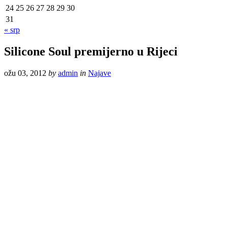
24
25
26
27
28
29
30
31
« srp
Silicone Soul premijerno u Rijeci
ožu 03, 2012
by
admin
in
Najave