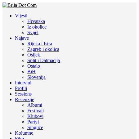
Vijesti
Hrvatska
Iz okolice
Svijet
Najave
Rijeka i Istra
Zagreb i okolica
Osijek
Split i Dalmacija
Ostalo
BiH
Slovenija
Intervjui
Profili
Sessions
Recenzije
Albumi
Festivali
Klubovi
Partyi
Singlice
Kolumne
Film