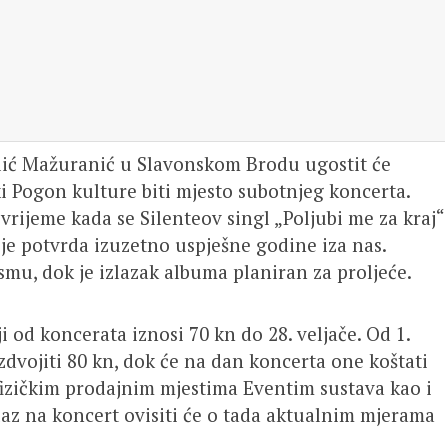
lić Mažuranić u Slavonskom Brodu ugostit će
čki Pogon kulture biti mjesto subotnjeg koncerta.
vrijeme kada se Silenteov singl „Poljubi me za kraj“
o je potvrda izuzetno uspješne godine iza nas.
smu, dok je izlazak albuma planiran za proljeće.
i od koncerata iznosi 70 kn do 28. veljače. Od 1.
zdvojiti 80 kn, dok će na dan koncerta one koštati
fizičkim prodajnim mjestima Eventim sustava kao i
laz na koncert ovisiti će o tada aktualnim mjerama