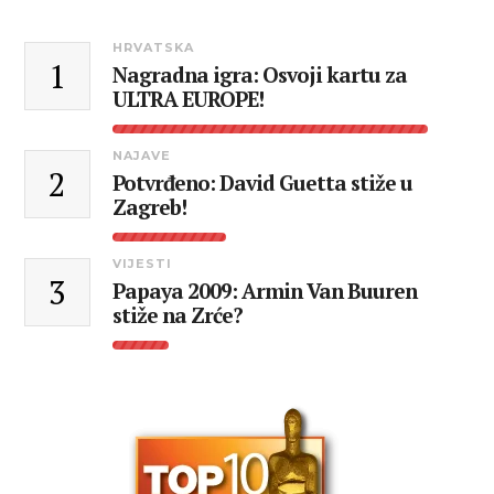
HRVATSKA
1
Nagradna igra: Osvoji kartu za
ULTRA EUROPE!
NAJAVE
2
Potvrđeno: David Guetta stiže u
Zagreb!
VIJESTI
3
Papaya 2009: Armin Van Buuren
stiže na Zrće?