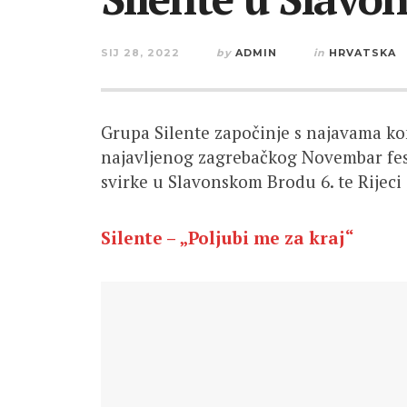
SIJ 28, 2022
by
ADMIN
in
HRVATSKA
Grupa Silente započinje s najavama ko
najavljenog zagrebačkog Novembar festa
svirke u Slavonskom Brodu 6. te Rijeci 7
Silente – „Poljubi me za kraj“