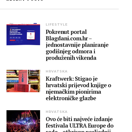
LIFESTYLE
Pokrenut portal
Blagdani.com.hr –
jednostavnije planiranje
godišnjeg odmora i
produženih vikenda
HRVATSKA
Kraftwerk: Stigao je
hrvatski prijevod knjige o
njemačkim pionirima
elektroničke glazbe
HRVATSKA
Ovo će biti najveće izdanje
festivala ULTRA Europe do
sada – otkriven posljednji