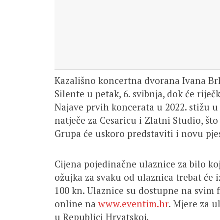
Kazališno koncertna dvorana Ivana Br
Silente u petak, 6. svibnja, dok će rije
Najave prvih koncerata u 2022. stižu u 
natječe za Cesaricu i Zlatni Studio, št
Grupa će uskoro predstaviti i novu pje
Cijena pojedinačne ulaznice za bilo koj
ožujka za svaku od ulaznica trebat će i
100 kn. Ulaznice su dostupne na svim 
online na
www.eventim.hr
. Mjere za u
u Republici Hrvatskoj.