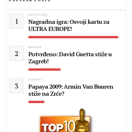
HRVATSKA
1
Nagradna igra: Osvoji kartu za
ULTRA EUROPE!
NAJAVE
2
Potvrđeno: David Guetta stiže u
Zagreb!
VIJESTI
3
Papaya 2009: Armin Van Buuren
stiže na Zrće?