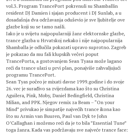
vol.3. Program TrancePort pokrenuli su Shamballin
resident DJ Damien i sjajan producent i DJ Sunlab, a u
dosadašnja dva održavanja oduševio je sve ljubitelje ove
glazbe koji su se tamo našli.
Iako je u svijetu najpopularniji žanr elektornske glazbe,
trance glazba u Hrvatskoj nekako i nije najpopularnija
Shamballa je odlučila pokazati upravo suprotno. Zagreb
je pokazao da mu fali klupskih večeri poput
TrancePorta, a gostovanjem Sean Tyasa može lagano
reći da trance ulazi u prvi plan, ponajviše zahvaljujući
programu TrancePort.
Sean Tyas počeo je mixati davne 1999.godine i do svoje
26. vec je surađivo sa zvijezdama kao što su Christina
Aguilera, Pink, Moby, Daniel Bedingfield, Christina
Milian, and PPK. Njegov remix za Beam – “On your
Mind” privukao je simpatije najvećih trance ikona kao
što su Armin van Buuren, Paul van Dyk te John
O’Callaghan i možemo reći da je to bila ”Essential Tune”
toga žanra. Kada vas podržavaju sve najveće trance face: