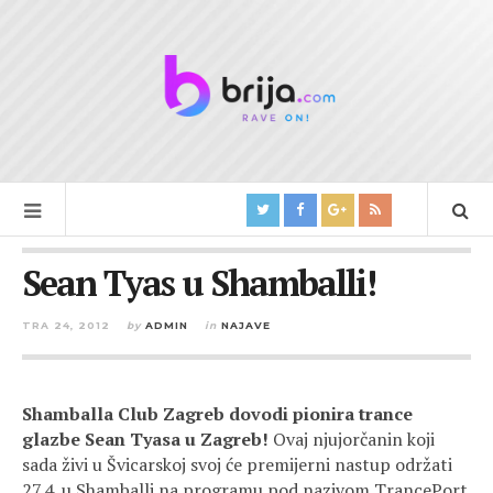
Sean Tyas u Shamballi!
TRA 24, 2012
by
ADMIN
in
NAJAVE
Shamballa Club Zagreb dovodi pionira trance
glazbe Sean Tyasa u Zagreb!
Ovaj njujorčanin koji
sada živi u Švicarskoj svoj će premijerni nastup održati
27.4. u Shamballi na programu pod nazivom TrancePort