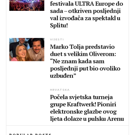
festivala ULTRA Europe do
sada – otkriven posljednji
val izvođača za spektakl u
Splitu!
VIJESTI
Marko Tolja predstavio
duet s velikim Oliverom:
“Ne znam kada sam
posljednji put bio ovoliko
uzbuđen”
HRVATSKA
Počela svjetska turneja
grupe Kraftwerk! Pioniri
elektronske glazbe ovog
ljeta dolaze u pulsku Arenu
POPULAR POSTS