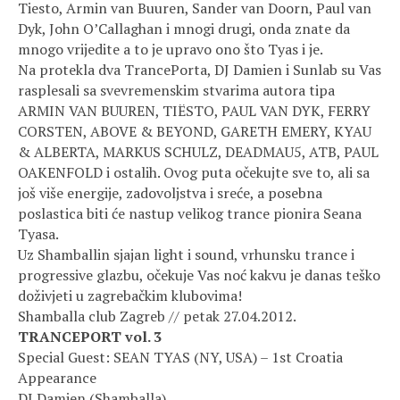
Tiesto, Armin van Buuren, Sander van Doorn, Paul van
Dyk, John O’Callaghan i mnogi drugi, onda znate da
mnogo vrijedite a to je upravo ono što Tyas i je.
Na protekla dva TrancePorta, DJ Damien i Sunlab su Vas
rasplesali sa svevremenskim stvarima autora tipa
ARMIN VAN BUUREN, TIËSTO, PAUL VAN DYK, FERRY
CORSTEN, ABOVE & BEYOND, GARETH EMERY, KYAU
& ALBERTA, MARKUS SCHULZ, DEADMAU5, ATB, PAUL
OAKENFOLD i ostalih. Ovog puta očekujte sve to, ali sa
još više energije, zadovoljstva i sreće, a posebna
poslastica biti će nastup velikog trance pionira Seana
Tyasa.
Uz Shamballin sjajan light i sound, vrhunsku trance i
progressive glazbu, očekuje Vas noć kakvu je danas teško
doživjeti u zagrebačkim klubovima!
Shamballa club Zagreb // petak 27.04.2012.
TRANCEPORT vol. 3
Special Guest: SEAN TYAS (NY, USA) – 1st Croatia
Appearance
DJ Damien (Shamballa)