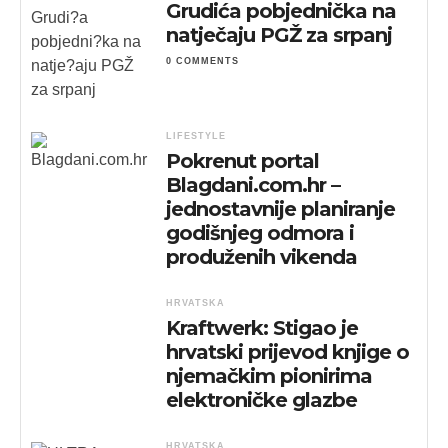
Grudića pobjednička na
natječaju PGŽ za srpanj
0 COMMENTS
LIFESTYLE
Pokrenut portal
Blagdani.com.hr –
jednostavnije planiranje
godišnjeg odmora i
produženih vikenda
HRVATSKA
Kraftwerk: Stigao je
hrvatski prijevod knjige o
njemačkim pionirima
elektroničke glazbe
HRVATSKA