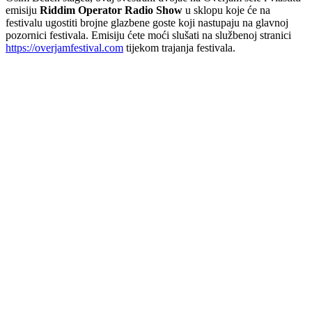
emisiju
Riddim Operator Radio Show
u sklopu koje će na
festivalu ugostiti brojne glazbene goste koji nastupaju na glavnoj
pozornici festivala. Emisiju ćete moći slušati na službenoj stranici
https://overjamfestival.com
tijekom trajanja festivala.