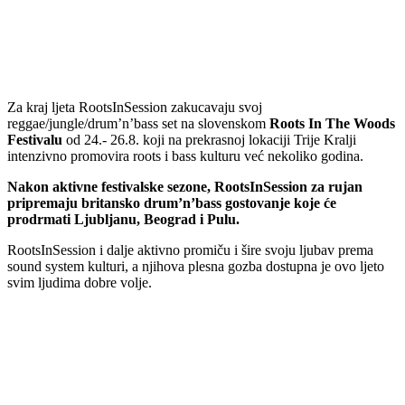
Za kraj ljeta RootsInSession zakucavaju svoj
reggae/jungle/drum’n’bass set na slovenskom
Roots In The Woods
Festivalu
od 24.- 26.8. koji na prekrasnoj lokaciji Trije Kralji
intenzivno promovira roots i bass kulturu već nekoliko godina.
Nakon aktivne festivalske sezone, RootsInSession za rujan
pripremaju britansko drum’n’bass gostovanje koje će
prodrmati Ljubljanu, Beograd i Pulu.
RootsInSession i dalje aktivno promiču i šire svoju ljubav prema
sound system kulturi, a njihova plesna gozba dostupna je ovo ljeto
svim ljudima dobre volje.