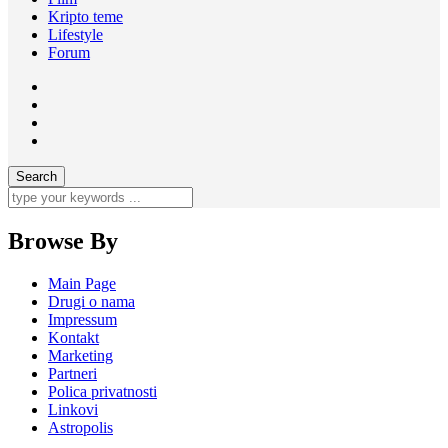
Kripto teme
Lifestyle
Forum
Browse By
Main Page
Drugi o nama
Impressum
Kontakt
Marketing
Partneri
Polica privatnosti
Linkovi
Astropolis