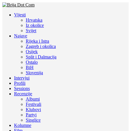
Vijesti
Hrvatska
Iz okolice
Svijet
Najave
Rijeka i Istra
Zagreb i okolica
Osijek
Split i Dalmacija
Ostalo
BiH
Slovenija
Intervjui
Profili
Sessions
Recenzije
Albumi
Festivali
Klubovi
Partyi
Singlice
Kolumne
Film