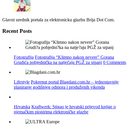
Glavni urednik portala za elektronicku glazbu Brija Dot Com.
Recent Posts
Fotografija
Fotografija “Klimno nakon nevere” Gorana
Grudića pobjednička na natječaju PGŽ za srpanj
0 Comments
Lifestyle
Pokrenut portal Blagdani.com.hr – jednostavnije
planiranje godišnjeg odmora i produženih vikenda
Hrvatska
Kraftwerk: Stigao je hrvatski prijevod knjige o
njemačkim pionirima elektroničke glazbe