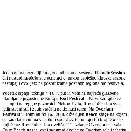
Jedan od najpoznatijih regionalnih sound systema
RootsInSession
čiji nastupi rasplešu sve generacije, nakon uspješne klupske sezone
nastupaju ovo ljeto na pozornicama poznatih regionalnih festivala.
Početak srpnja, točnije 7. i 8.7. put ih vodi na najveće glazbeno
okupljanje jugoistočne Europe
Exit Festival
u Novi Sad gdje će
nastupiti na reggae pozornici. Nakon Exita, RootsInSession svoj
jedinstveni stil i zvuk vraćaju na domaći teren. Na
Overjam
Festivalu
u Tolminu od 16.- 20.8. drže cijeli
Beach stage
na kojem
će kao domaćini na vlastitom sound systemu ugostiti brojne goste
koji će uz RootsInSession uveličati 11. izdanje Overjam festivala.
Osim Beach stagea, ovaj svestrani dvojac na Overjam sele i vlastitu