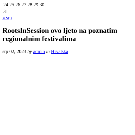
24
25
26
27
28
29
30
31
« srp
RootsInSession ovo ljeto na poznatim
regionalnim festivalima
srp 02, 2023
by
admin
in
Hrvatska