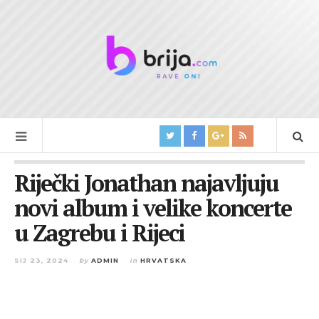
Riječki Jonathan najavljuju
novi album i velike koncerte
u Zagrebu i Rijeci
SIJ 23, 2024
by
ADMIN
in
HRVATSKA