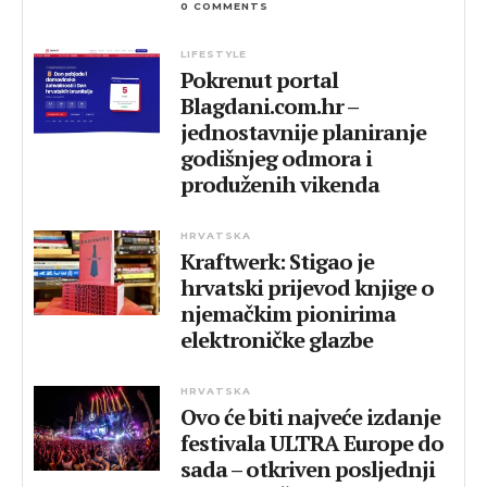
0 COMMENTS
LIFESTYLE
Pokrenut portal
Blagdani.com.hr –
jednostavnije planiranje
godišnjeg odmora i
produženih vikenda
HRVATSKA
Kraftwerk: Stigao je
hrvatski prijevod knjige o
njemačkim pionirima
elektroničke glazbe
HRVATSKA
Ovo će biti najveće izdanje
festivala ULTRA Europe do
sada – otkriven posljednji