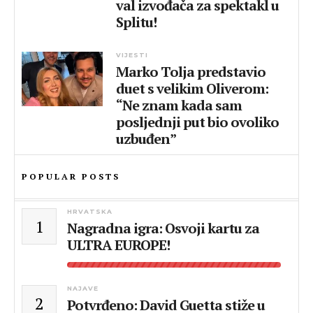
val izvođača za spektakl u
Splitu!
VIJESTI
Marko Tolja predstavio
duet s velikim Oliverom:
“Ne znam kada sam
posljednji put bio ovoliko
uzbuđen”
POPULAR POSTS
HRVATSKA
1
Nagradna igra: Osvoji kartu za
ULTRA EUROPE!
NAJAVE
2
Potvrđeno: David Guetta stiže u