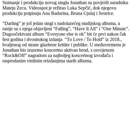
Snimanje i produkciju novog singla Jonathan su povjerili suradniku
Mateju Zecu. Videospot je režirao Luka Sepčić, dok njegovu
produkciju potpisuju Ana Badurina, Bruna Gjulaj i Sestrice.
“Darling” je još jedan singl s nadolazećeg studijskog albuma, a
ranije su s njega objavljeni “Falling”, “Have It All” i “One Minute”.
Dugoočekivani album “Everyone else is ok” bit će prvi nakon čak
šest godina i dvostrukog izdanja “To Love / To Hold” iz 2018.,
hvaljenog od strane glazbene kritike i publike. U međuvremenu je
Jonathan bio izuzetno koncertno aktivan bend, s osvojenom
“Rock&Off” nagradom za najboljeg koncertnog izvođača i
rasprodanim vinilnim reizdanjima starih albuma.