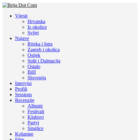
Vijesti
Hrvatska
Iz okolice
Svijet
Najave
Rijeka i Istra
Zagreb i okolica
Osijek
Split i Dalmacija
Ostalo
BiH
Slovenija
Intervjui
Profili
Sessions
Recenzije
Albumi
Festivali
Klubovi
Partyi
Singlice
Kolumne
Film