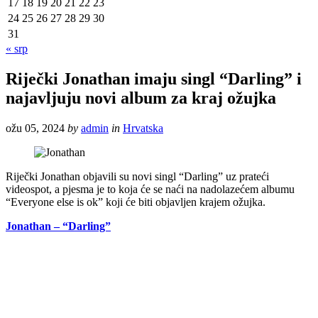
17
18
19
20
21
22
23
24
25
26
27
28
29
30
31
« srp
Riječki Jonathan imaju singl “Darling” i
najavljuju novi album za kraj ožujka
ožu 05, 2024
by
admin
in
Hrvatska
Riječki Jonathan objavili su novi singl “Darling” uz prateći
videospot, a pjesma je to koja će se naći na nadolazećem albumu
“Everyone else is ok” koji će biti objavljen krajem ožujka.
Jonathan – “Darling”