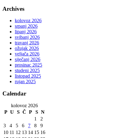
Archives
kolovoz 2026
srpanj 2026
lipanj 2026
svibanj 2026
travanj 2026
ožujak 2026
veljača 2026
siječanj 2026
prosinac 2025
studeni 2025
listopad 2025
rujan 2025
Calendar
kolovoz 2026
P
U
S
Č
P
S
N
1
2
3
4
5
6
7
8
9
10
11
12
13
14
15
16