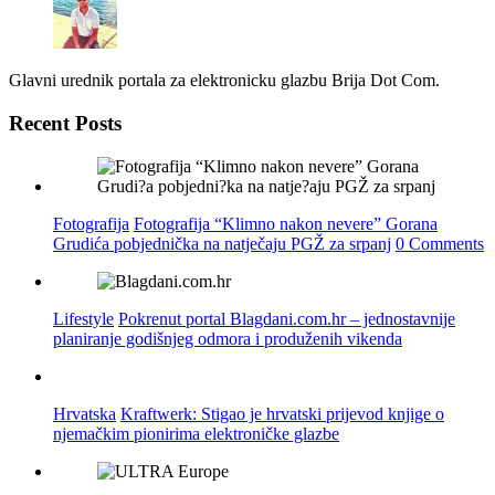
Glavni urednik portala za elektronicku glazbu Brija Dot Com.
Recent Posts
Fotografija
Fotografija “Klimno nakon nevere” Gorana
Grudića pobjednička na natječaju PGŽ za srpanj
0 Comments
Lifestyle
Pokrenut portal Blagdani.com.hr – jednostavnije
planiranje godišnjeg odmora i produženih vikenda
Hrvatska
Kraftwerk: Stigao je hrvatski prijevod knjige o
njemačkim pionirima elektroničke glazbe