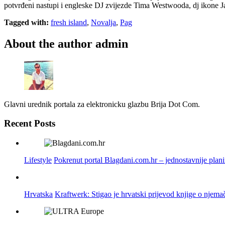
potvrđeni nastupi i engleske DJ zvijezde Tima Westwooda, dj ikone Jaz
Tagged with:
fresh island
,
Novalja
,
Pag
About the author
admin
Glavni urednik portala za elektronicku glazbu Brija Dot Com.
Recent Posts
Lifestyle
Pokrenut portal Blagdani.com.hr – jednostavnije plan
Hrvatska
Kraftwerk: Stigao je hrvatski prijevod knjige o njema