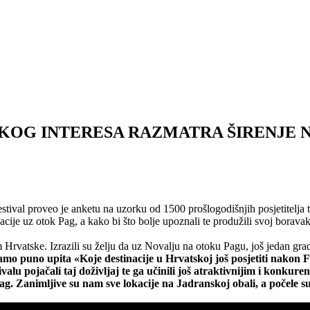
KOG INTERESA RAZMATRA ŠIRENJE N
stival proveo je anketu na uzorku od 1500 prošlogodišnjih posjetitelja 
acije uz otok Pag, a kako bi što bolje upoznali te produžili svoj borav
m Hrvatske. Izrazili su želju da uz Novalju na otoku Pagu, još jedan
o puno upita «Koje destinacije u Hrvatskoj još posjetiti nakon Festi
lu pojačali taj doživljaj te ga učinili još atraktivnijim i konkuren
g. Zanimljive su nam sve lokacije na Jadranskoj obali, a počele su 