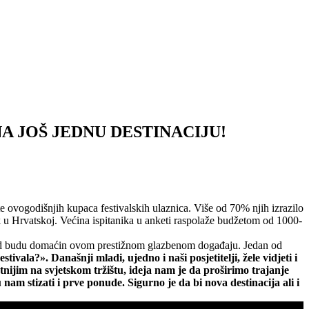
A JOŠ JEDNU DESTINACIJU!
te ovogodišnjih kupaca festivalskih ulaznica. Više od 70% njih izrazilo
ak u Hrvatskoj. Većina ispitanika u anketi raspolaže budžetom od 1000-
 grad budu domaćin ovom prestižnom glazbenom događaju. Jedan od
vala?». Današnji mladi, ujedno i naši posjetitelji, žele vidjeti i
tnijim na svjetskom tržištu, ideja nam je da proširimo trajanje
nam stizati i prve ponude. Sigurno je da bi nova destinacija ali i