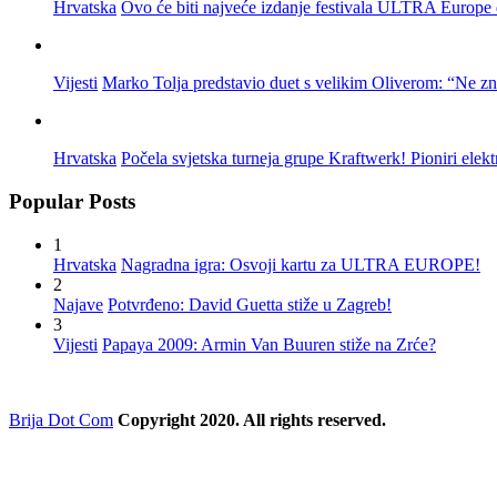
Hrvatska
Ovo će biti najveće izdanje festivala ULTRA Europe do
Vijesti
Marko Tolja predstavio duet s velikim Oliverom: “Ne z
Hrvatska
Počela svjetska turneja grupe Kraftwerk! Pioniri elek
Popular Posts
1
Hrvatska
Nagradna igra: Osvoji kartu za ULTRA EUROPE!
2
Najave
Potvrđeno: David Guetta stiže u Zagreb!
3
Vijesti
Papaya 2009: Armin Van Buuren stiže na Zrće?
Brija Dot Com
Copyright 2020. All rights reserved.