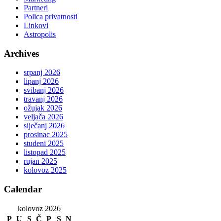
Partneri
Polica privatnosti
Linkovi
Astropolis
Archives
srpanj 2026
lipanj 2026
svibanj 2026
travanj 2026
ožujak 2026
veljača 2026
siječanj 2026
prosinac 2025
studeni 2025
listopad 2025
rujan 2025
kolovoz 2025
Calendar
kolovoz 2026
P
U
S
Č
P
S
N