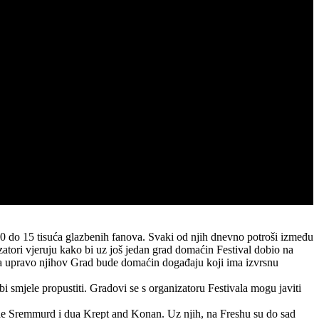
 10 do 15 tisuća glazbenih fanova. Svaki od njih dnevno potroši između
zatori vjeruju kako bi uz još jedan grad domaćin Festival dobio na
ožda upravo njihov Grad bude domaćin događaju koji ima izvrsnu
bi smjele propustiti. Gradovi se s organizatoru Festivala mogu javiti
e Sremmurd i dua Krept and Konan. Uz njih, na Freshu su do sad