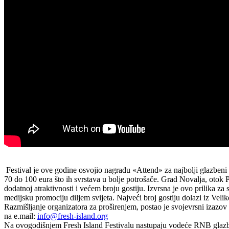
Festival je ove godine osvojio nagradu «Attend» za najbolji glazbeni
70 do 100 eura što ih svrstava u bolje potrošače. Grad Novalja, otok P
dodatnoj atraktivnosti i većem broju gostiju. Izvrsna je ovo prilika 
medijsku promociju diljem svijeta. Najveći broj gostiju dolazi iz Veli
Razmišljanje organizatora za proširenjem, postao je svojevrsni izazov z
na e.mail:
info@fresh-island.org
Na ovogodišnjem Fresh Island Festivalu nastupaju vodeće RNB glazb