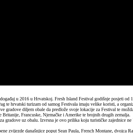
 događaj u 2016 u Hrvatskoj. Fresh Island Festival godišnje posjeti od
ag te hrvatski turizam od samog Festivala imaju velike koristi, a organi
za sve gradove diljem obale da predlože svoje lokacije za Festival te m
ke Britanije, Francuske, Njemačke i Amerike te brojnih drugih zemalja.
a gradove uz obalu. Izvrsna je ovo prilika koju turističke zajednice ne 
ene zvijezde današnjice poput Sean Paula, French Montane, dvojca Ra