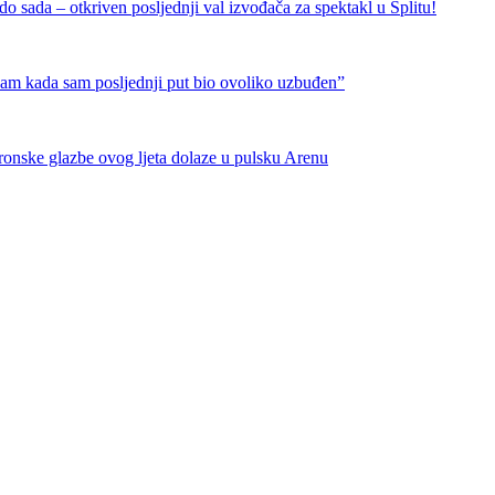
 sada – otkriven posljednji val izvođača za spektakl u Splitu!
nam kada sam posljednji put bio ovoliko uzbuđen”
tronske glazbe ovog ljeta dolaze u pulsku Arenu