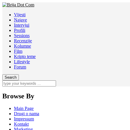
Vijesti
Najave
Intervjui
Profili
Sessions
Recenzije
Kolumne
Film
Kripto teme
Lifestyle
Forum
Browse By
Main Page
Drugi o nama
Impressum
Kontakt
Marketing