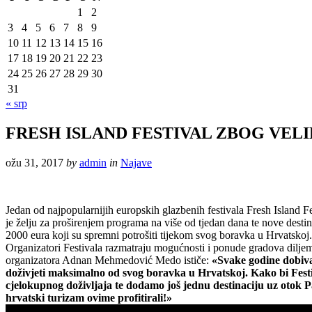
1
2
3
4
5
6
7
8
9
10
11
12
13
14
15
16
17
18
19
20
21
22
23
24
25
26
27
28
29
30
31
« srp
FRESH ISLAND FESTIVAL ZBOG VELI
ožu 31, 2017
by
admin
in
Najave
Jedan od najpopularnijih europskih glazbenih festivala Fresh Island Fe
je želju za proširenjem programa na više od tjedan dana te nove destin
2000 eura koji su spremni potrošiti tijekom svog boravka u Hrvatskoj.
Organizatori Festivala razmatraju mogućnosti i ponude gradova dilje
organizatora Adnan Mehmedović Medo ističe:
«Svake godine dobivam
doživjeti maksimalno od svog boravka u Hrvatskoj. Kako bi Festiva
cjelokupnog doživljaja te dodamo još jednu destinaciju uz otok Pa
hrvatski turizam ovime profitirali!»