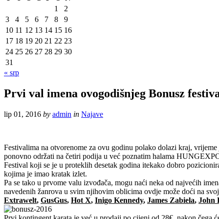
1
2
3
4
5
6
7
8
9
10
11
12
13
14
15
16
17
18
19
20
21
22
23
24
25
26
27
28
29
30
31
« srp
Prvi val imena ovogodišnjeg Bonusz festiv
lip 01, 2016
by
admin
in
Najave
Festivalima na otvorenome za ovu godinu polako dolazi kraj, vrijeme
ponovno održati na četiri podija u već poznatim halama HUNGEXPO-
Festival koji se je u proteklih desetak godina itekako dobro pozicio
kojima je imao kratak izlet.
Pa se tako u prvome valu izvođača, mogu naći neka od najvećih imena e
navedenih žanrova u svim njihovim oblicima ovdje može doći na svoje 
Extrawelt
,
GusGus
,
Hot X
,
Inigo Kennedy
,
James Zabiela
,
John 
Prvi kontingent karata je već u prodaji po cijeni od 28€, nakon čega ć