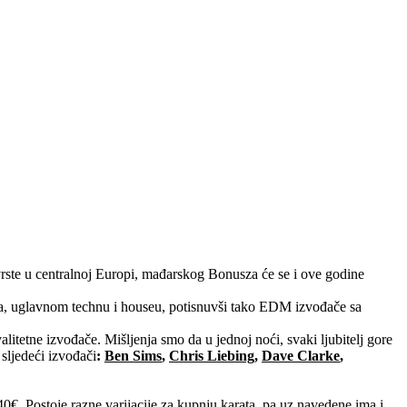
rste u centralnoj Europi, mađarskog Bonusza će se i ove godine
ima, uglavnom technu i houseu, potisnuvši tako EDM izvođače sa
itetne izvođače. Mišljenja smo da u jednoj noći, svaki ljubitelj gore
sljedeći izvođači
:
Ben Sims
,
Chris Liebing
,
Dave Clarke
,
40€. Postoje razne varijacije za kupnju karata, pa uz navedene ima i