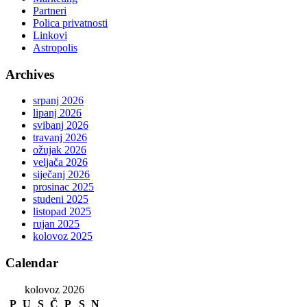
Partneri
Polica privatnosti
Linkovi
Astropolis
Archives
srpanj 2026
lipanj 2026
svibanj 2026
travanj 2026
ožujak 2026
veljača 2026
siječanj 2026
prosinac 2025
studeni 2025
listopad 2025
rujan 2025
kolovoz 2025
Calendar
kolovoz 2026
P
U
S
Č
P
S
N