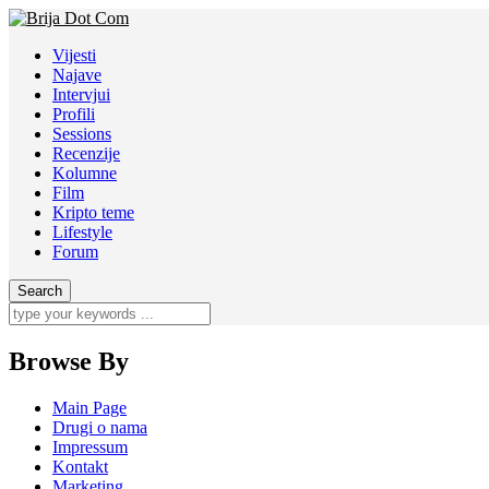
Vijesti
Najave
Intervjui
Profili
Sessions
Recenzije
Kolumne
Film
Kripto teme
Lifestyle
Forum
Browse By
Main Page
Drugi o nama
Impressum
Kontakt
Marketing