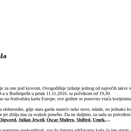
ala
 je za one pod krovom. Ovogodišnje izdanje jednog od najvećih takve v
a u Budimpešti u petak 11.11.2016. sa početkom od 19,30.
nirao na festivalsku kartu Europe, ove godine se ponovno vraća korijen
lektronike, gdje stara garda susreće neke nove, mlade, no jednako kval
jer zbilja ima za svakoh ponešto. Da ne duljimo, za sada su potvrđeni 
Digweed
,
Julian Jeweil
,
Oscar Mulero
,
Shifted
,
Umek
,…
e postupno poskupljivati, sve do datuma održavanja kada će iste stajati 