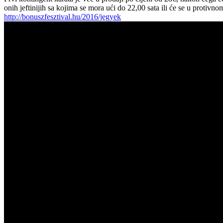
onih jeftinijih sa kojima se mora ući do 22,00 sata ili će se u protivno
http://bonuszfesztival.hu/2016/jegyek