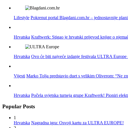
Lifestyle
Pokrenut portal Blagdani.com.hr – jednostavnije plan
Hrvatska
Kraftwerk: Stigao je hrvatski prijevod knjige o njema
Hrvatska
Ovo će biti najveće izdanje festivala ULTRA Europe do
Vijesti
Marko Tolja predstavio duet s velikim Oliverom: “Ne z
Hrvatska
Počela svjetska turneja grupe Kraftwerk! Pioniri elek
Popular Posts
1
Hrvatska
Nagradna igra: Osvoji kartu za ULTRA EUROPE!
2