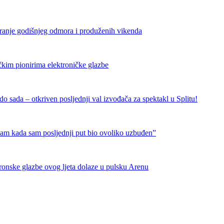
iranje godišnjeg odmora i produženih vikenda
čkim pionirima elektroničke glazbe
 sada – otkriven posljednji val izvođača za spektakl u Splitu!
nam kada sam posljednji put bio ovoliko uzbuđen”
tronske glazbe ovog ljeta dolaze u pulsku Arenu