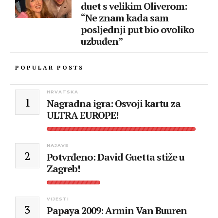
duet s velikim Oliverom:
“Ne znam kada sam
posljednji put bio ovoliko
uzbuđen”
POPULAR POSTS
HRVATSKA
1
Nagradna igra: Osvoji kartu za
ULTRA EUROPE!
NAJAVE
2
Potvrđeno: David Guetta stiže u
Zagreb!
VIJESTI
3
Papaya 2009: Armin Van Buuren