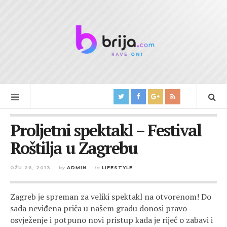
Proljetni spektakl – Festival
Roštilja u Zagrebu
OŽU 26, 2013
by
ADMIN
in
LIFESTYLE
Zagreb je spreman za veliki spektakl na otvorenom! Do
sada neviđena priča u našem gradu donosi pravo
osvježenje i potpuno novi pristup kada je riječ o zabavi i