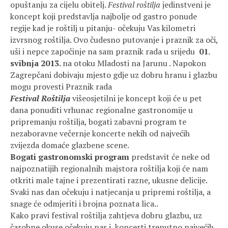
opuštanju za cijelu obitelj.
Festival roštilja
jedinstveni je
koncept koji predstavlja najbolje od gastro ponude
regije kad je roštilj u pitanju- očekuju Vas kilometri
izvrsnog roštilja. Ovo čudesno putovanje i praznik za oči,
uši i nepce započinje na sam praznik rada u srijedu
01
.
svibnja 2013.
na otoku Mladosti na Jarunu . Napokon
Zagrepčani dobivaju mjesto gdje uz dobru hranu i glazbu
mogu provesti Praznik rada
Festival Roštilja
višeosjetilni je koncept koji će u pet
dana ponuditi vrhunac regionalne gastronomije u
pripremanju roštilja, bogati zabavni program te
nezaboravne večernje koncerte nekih od najvećih
zvijezda domaće glazbene scene.
Bogati gastronomski program
predstavit će neke od
najpoznatijih regionalnih majstora roštilja koji će nam
otkriti male tajne i prezentirati razne, ukusne delicije.
Svaki nas dan očekuju i natjecanja u pripremi roštilja, a
snage će odmjeriti i brojna poznata lica..
Kako pravi festival roštilja zahtjeva dobru glazbu, uz
čarobne okuse očekuju nas i koncerti trenutno najvećih