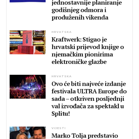
jednostavnije planiranje
godišnjeg odmora i
produženih vikenda
HRVATSKA
Kraftwerk: Stigao je
hrvatski prijevod knjige o
njemačkim pionirima
elektroničke glazbe
HRVATSKA
Ovo će biti najveće izdanje
festivala ULTRA Europe do
sada – otkriven posljednji
val izvođača za spektakl u
Splitu!
VIJESTI
Marko Tolja predstavio