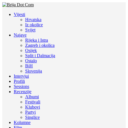
Vijesti
Hrvatska
Iz okolice
Svijet
Najave
Rijeka i Istra
Zagreb i okolica
Osijek
Split i Dalmacija
Ostalo
BiH
Slovenija
Intervjui
Profili
Sessions
Recenzije
Albumi
Festivali
Klubovi
Partyi
Singlice
Kolumne
Film