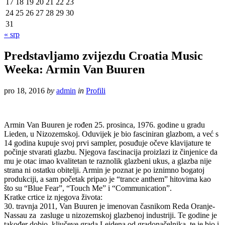
17
18
19
20
21
22
23
24
25
26
27
28
29
30
31
« srp
Predstavljamo zvijezdu Croatia Music
Weeka: Armin Van Buuren
pro 18, 2016
by
admin
in
Profili
Armin Van Buuren je rođen 25. prosinca, 1976. godine u gradu
Lieden, u Nizozemskoj. Oduvijek je bio fasciniran glazbom, a već s
14 godina kupuje svoj prvi sampler, posuđuje očeve klavijature te
počinje stvarati glazbu. Njegova fascinacija proizlazi iz činjenice da
mu je otac imao kvalitetan te raznolik glazbeni ukus, a glazba nije
strana ni ostatku obitelji. Armin je poznat je po iznimno bogatoj
produkciji, a sam početak pripao je “trance anthem” hitovima kao
što su “Blue Fear”, “Touch Me” i “Communication”.
Kratke crtice iz njegova života:
30. travnja
2011,
Van
Buuren je
imenovan
časnikom
Reda
Oranje
-
Nassau
za zasluge
u nizozemskoj glazbenoj industriji
.
Te godine je
također
dobio
ključeve grada
Leidena
od
gradonačelnika
,
te je bio i