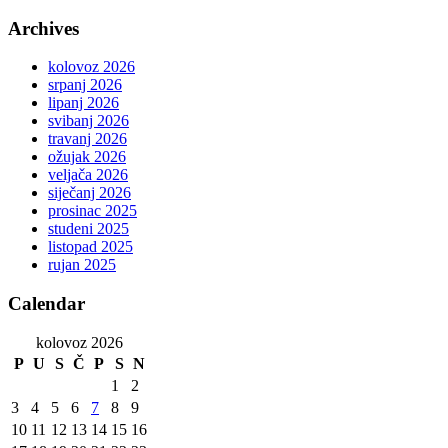
Archives
kolovoz 2026
srpanj 2026
lipanj 2026
svibanj 2026
travanj 2026
ožujak 2026
veljača 2026
siječanj 2026
prosinac 2025
studeni 2025
listopad 2025
rujan 2025
Calendar
kolovoz 2026
P
U
S
Č
P
S
N
1
2
3
4
5
6
7
8
9
10
11
12
13
14
15
16