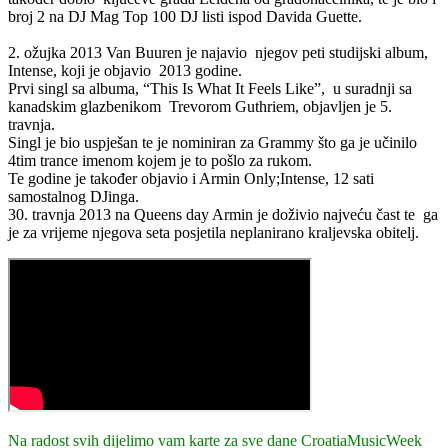
broj 2 na
DJ
Mag
Top
100
DJ
listi ispod Davida Guette.
2. ožujka 2013 Van Buuren je najavio njegov peti studijski album,
Intense, koji je objavio 2013 godine.
Prvi singl sa albuma, “This Is What It Feels Like”, u suradnji sa
kanadskim glazbenikom Trevorom Guthriem, objavljen je 5.
travnja.
Singl je bio uspješan te je nominiran za Grammy što ga je učinilo
4tim trance imenom kojem je to pošlo za rukom.
Te godine je također objavio i Armin Only;Intense, 12 sati
samostalnog DJinga.
30. travnja 2013 na Queens day Armin je doživio najveću čast te ga
je za vrijeme njegova seta posjetila neplanirano kraljevska obitelj.
Na radost svih dijelimo vam karte za sve dane CroatiaMusicWeek