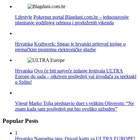
Lifestyle
Pokrenut portal Blagdani.com.hr – jednostavnije
planiranje godišnjeg odmora i produženih vikenda
Hrvatska
Kraftwerk: Stigao je hrvatski prijevod knjige o
njemačkim pionirima elektroničke glazbe
Hrvatska
Ovo će biti najveće izdanje festivala ULTRA
Europe do sada – otkriven posljednji val izvođača za spektakl
u Splitu!
Vijesti
Marko Tolja predstavio duet s velikim Oliverom: “Ne
znam kada sam posljednji put bio ovoliko uzbuđen”
Popular Posts
1
Hrvatska
Nagradna igra: Osvoji kartu za ULTRA EUROPE!