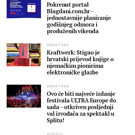
Pokrenut portal
Blagdani.com.hr –
jednostavnije planiranje
godišnjeg odmora i
produženih vikenda
HRVATSKA
Kraftwerk: Stigao je
hrvatski prijevod knjige o
njemačkim pionirima
elektroničke glazbe
HRVATSKA
Ovo će biti najveće izdanje
festivala ULTRA Europe do
sada – otkriven posljednji
val izvođača za spektakl u
Splitu!
VIJESTI