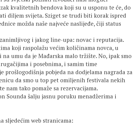
lazak kvalitetnih bendova koji su u usponu te će, do
i diljem svijeta. Sziget se trudi biti korak ispred
dnice možda naše najveće naslijeđe, čiji status
zanimljivog i jakog line-upa: novac i reputacija.
tima koji raspolažu većim količinama novca, u
 na umu da je Mađarska malo tržište. No, ipak smo
drugačijima i posebnima, i samim time
 je prošlogodišnja pobjeda na dodjelama nagrada za
enicu da smo u top pet omiljenih festivala nekih
 te nam tako pomaže sa rezervacijama.
ton Sounda šalju jasnu poruku menadžerima i
 na sljedećim web stranicama: