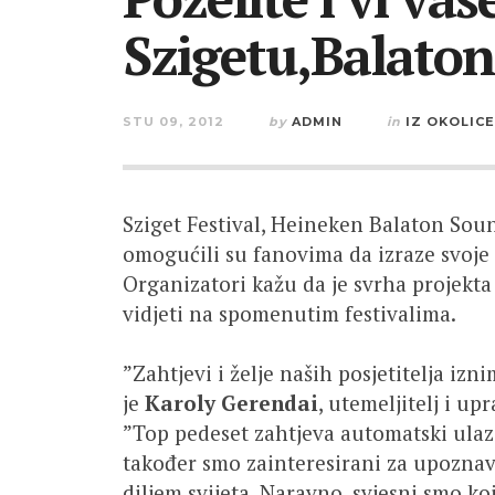
Szigetu,Balaton
STU 09, 2012
by
ADMIN
in
IZ OKOLICE
Sziget Festival, Heineken Balaton Sou
omogućili su fanovima da izraze svoje 
Organizatori kažu da je svrha projekta 
vidjeti na spomenutim festivalima.
”Zahtjevi i želje naših posjetitelja izn
je
Karoly Gerendai
, utemeljitelj i up
”Top pedeset zahtjeva automatski ulaze
također smo zainteresirani za upoznav
diljem svijeta. Naravno, svjesni smo ko