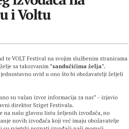
u i Voltu
nd te VOLT Festival na svojim službenim stranicama
želje sa takozvanim ”
sandučićima želja
”.
jednostavno uvid u ono što bi obožavatelji željeli
imno su važan izvor informacija za nas” – izjavio
ravni direktor Sziget Festivala.
 na našu glavnu listu željenih izvođača, no
anje novih izvođača koji već imaju obožavatelje
ji su svjetski poznati izvođači naši mogući