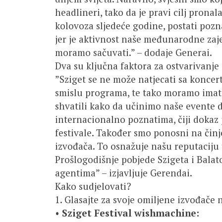
headlineri, tako da je pravi cilj prona
kolovoza sljedeće godine, postati poznat
jer je aktivnost naše međunarodne zaje
moramo sačuvati.” – dodaje Generai.
Dva su ključna faktora za ostvarivanje 
”Sziget se ne može natjecati sa koncer
smislu programa, te tako moramo imati
shvatili kako da učinimo naše evente 
internacionalno poznatima, čiji dokaz
festivale. Također smo ponosni na činj
izvođača. To osnažuje našu reputaciju
Prošlogodišnje pobjede Szigeta i Bala
agentima” – izjavljuje Gerendai.
Kako sudjelovati?
1. Glasajte za svoje omiljene izvođače
•
Sziget Festival wishmachine: