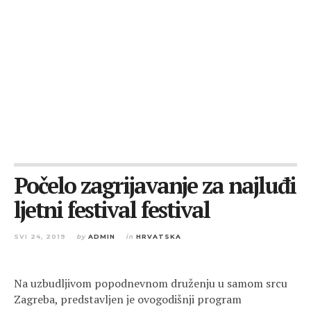
Počelo zagrijavanje za najluđi
ljetni festival festival
SVI 24, 2019
by
ADMIN
in
HRVATSKA
Na uzbudljivom popodnevnom druženju u samom srcu
Zagreba, predstavljen je ovogodišnji program