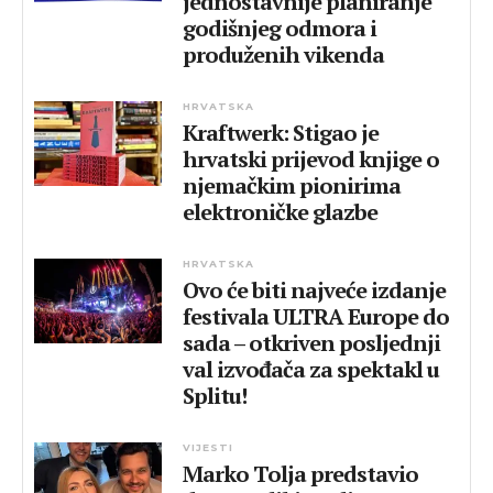
jednostavnije planiranje
godišnjeg odmora i
produženih vikenda
HRVATSKA
Kraftwerk: Stigao je
hrvatski prijevod knjige o
njemačkim pionirima
elektroničke glazbe
HRVATSKA
Ovo će biti najveće izdanje
festivala ULTRA Europe do
sada – otkriven posljednji
val izvođača za spektakl u
Splitu!
VIJESTI
Marko Tolja predstavio