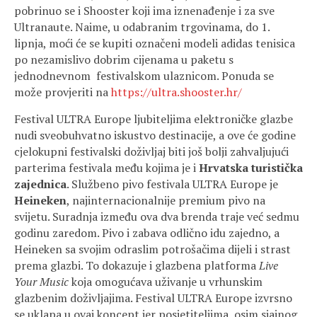
pobrinuo se i Shooster koji ima iznenađenje i za sve
Ultranaute. Naime, u odabranim trgovinama, do 1.
lipnja, moći će se kupiti označeni modeli adidas tenisica
po nezamislivo dobrim cijenama u paketu s
jednodnevnom festivalskom ulaznicom. Ponuda se
može provjeriti na
https://ultra.shooster.hr/
Festival ULTRA Europe ljubiteljima elektroničke glazbe
nudi sveobuhvatno iskustvo destinacije, a ove će godine
cjelokupni festivalski doživljaj biti još bolji zahvaljujući
parterima festivala među kojima je i
Hrvatska turistička
zajednica
. Službeno pivo festivala ULTRA Europe je
Heineken
, najinternacionalnije premium pivo na
svijetu. Suradnja između ova dva brenda traje već sedmu
godinu zaredom. Pivo i zabava odlično idu zajedno, a
Heineken sa svojim odraslim potrošačima dijeli i strast
prema glazbi. To dokazuje i glazbena platforma
Live
Your Music
koja omogućava uživanje u vrhunskim
glazbenim doživljajima. Festival ULTRA Europe izvrsno
se uklapa u ovaj koncept jer posjetiteljima, osim sjajnog