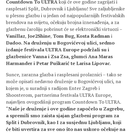
Countdown To ULTRA
koji će ove godine zagrijati i
rasplesati Split, Dubrovnik i Ljubljanu! Sve zaljubljenike
u plesnu glazbu i u jedan od najpopularnijih festivalskih
brendova na svijetu, očekuju brojna iznenađenja, a za
glazbenu čaroliju pobrinut će se elektronički virtuozi –
Vanillaz
,
Joe2Shine
,
Tom Bug, Kosta Radman
i
Dadoo.
Na druženju u Bogovićevoj ulici, sedmo
izdanje festivala ULTRA Europe podržali su i
glazbenice Vanna i Zsa Zsa, glumci Ana Maras
Harmander i Petar Puškarić te Larisa Lipovac
.
Sunce, zarazna glazba i rasplesani prolaznici – tako se
može opisati nedavno druženje u Bogovićevoj ulici, na
kojem je, u suradnji s radijom Enter Zagreb i
Shoosterom, partnerima festivala ULTRA Europe,
najavljen ovogodišnji program Countdown To ULTRA.
“
Naše je druženje i ove godine započelo u Zagrebu,
a spremili smo zaista sjajan glazbeni program za
Split i Dubrovnik, kao I za susjednu Ljubljanu, koji
će biti uvertira za sve ono što nas uskoro očekuje na