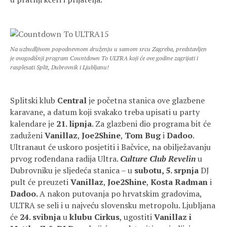
Na uzbudljivom popodnevnom druženju u samom srcu Zagreba, predstavljen
je ovogodišnji program Countdown To ULTRA koji će ove godine zagrijati i
rasplesati Split, Dubrovnik i Ljubljanu!
Splitski klub
Central
je početna stanica ove glazbene
karavane, a datum koji svakako treba upisati u party
kalendare je
21. lipnja
. Za glazbeni dio programa bit će
zaduženi
Vanillaz
,
Joe2Shine
,
Tom Bug
i
Dadoo
.
Ultranaut će uskoro posjetiti i Bačvice, na obilježavanju
prvog rođendana radija Ultra.
Culture Club Revelin
u
Dubrovniku je sljedeća stanica – u
subotu, 5. srpnja
DJ
pult će preuzeti
Vanillaz
,
Joe2Shine
,
Kosta Radman
i
Dadoo.
A nakon putovanja po hrvatskim gradovima,
ULTRA se seli i u najveću slovensku metropolu. Ljubljana
će
24. svibnja
u
klubu Cirkus
, ugostiti
Vanillaz i