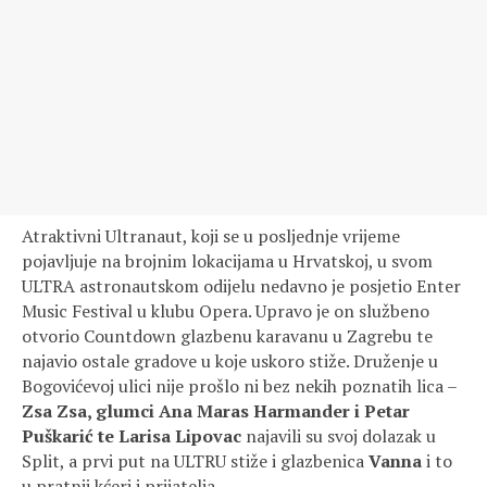
Atraktivni Ultranaut, koji se u posljednje vrijeme
pojavljuje na brojnim lokacijama u Hrvatskoj, u svom
ULTRA astronautskom odijelu nedavno je posjetio Enter
Music Festival u klubu Opera. Upravo je on službeno
otvorio Countdown glazbenu karavanu u Zagrebu te
najavio ostale gradove u koje uskoro stiže. Druženje u
Bogovićevoj ulici nije prošlo ni bez nekih poznatih lica –
Zsa Zsa, glumci Ana Maras Harmander i Petar
Puškarić te Larisa Lipovac
najavili su svoj dolazak u
Split, a prvi put na ULTRU stiže i glazbenica
Vanna
i to
u pratnji kćeri i prijatelja.