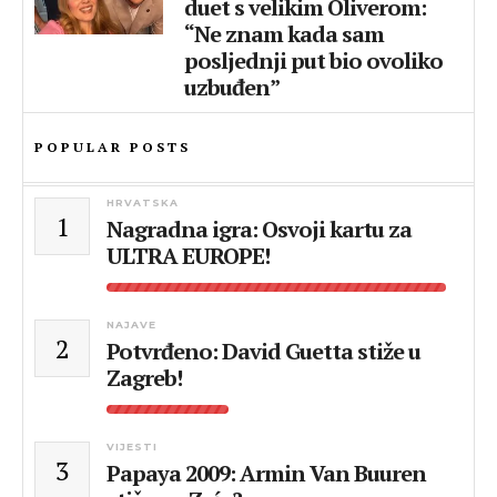
duet s velikim Oliverom:
“Ne znam kada sam
posljednji put bio ovoliko
uzbuđen”
POPULAR POSTS
HRVATSKA
1
Nagradna igra: Osvoji kartu za
ULTRA EUROPE!
NAJAVE
2
Potvrđeno: David Guetta stiže u
Zagreb!
VIJESTI
3
Papaya 2009: Armin Van Buuren