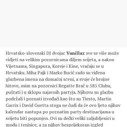
Hrvatsko-slovenski DJ dvojac
Vanillaz
sve se više može
vidjeti na velikim pozornicama diljem svijeta, a nakon
Vijetnama, Singapura, Koreje i Kine, vraćaju se u
Hrvatsku. Miha Pajk i Marko Bucić rado su viđena
glazbena imena na domaćoj sceni, a svoje će brojne
hitove, osim na pozornici Regatte Brač u 585 Clubu,
puštati i u sklopu najavnih partyja. Njihovu su glazbu
podržali i poznati izvođači kao što su Tiesto, Martin
Garrix i David Guetta stoga ne čudi da će ovo ljeto njihov
kalendar nastupa po poznatim party destinacijama u
svijetu biti popunjen. Ovi su dečki veliki zaljubljenici u
modu i tenisice, a za njihov besprijekoran izgled