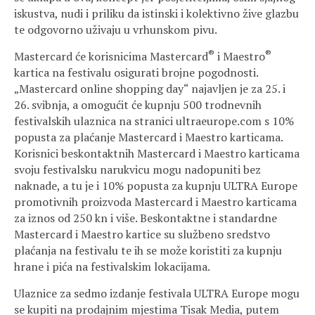
iskustva, nudi i priliku da istinski i kolektivno žive glazbu
te odgovorno uživaju u vrhunskom pivu.
®
®
Mastercard će korisnicima Mastercard
i Maestro
kartica na festivalu osigurati brojne pogodnosti.
„Mastercard online shopping day“ najavljen je za 25. i
26. svibnja, a omogućit će kupnju 500 trodnevnih
festivalskih ulaznica na stranici ultraeurope.com s 10%
popusta za plaćanje Mastercard i Maestro karticama.
Korisnici beskontaktnih Mastercard i Maestro karticama
svoju festivalsku narukvicu mogu nadopuniti bez
naknade, a tu je i 10% popusta za kupnju ULTRA Europe
promotivnih proizvoda Mastercard i Maestro karticama
za iznos od 250 kn i više. Beskontaktne i standardne
Mastercard i Maestro kartice su službeno sredstvo
plaćanja na festivalu te ih se može koristiti za kupnju
hrane i pića na festivalskim lokacijama.
Ulaznice za sedmo izdanje festivala ULTRA Europe mogu
se kupiti na prodajnim mjestima Tisak Media, putem