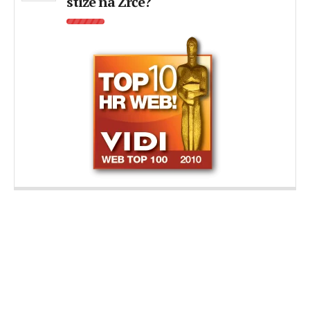
stiže na Zrće?