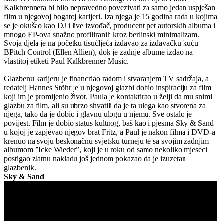
Kalkbrennera bi bilo nepravedno povezivati za samo jedan uspješan
film u njegovoj bogatoj karijeri. Iza njega je 15 godina rada u kojima
se je okušao kao DJ i live izvođač, producent pet autorskih albuma i
mnogo EP-ova snažno profiliranih kroz berlinski minimalizam.
Svoja djela je na početku tisućljeća izdavao za izdavačku kuću
BPitch Control (Ellen Allien), dok je zadnje albume izdao na
vlastitoj etiketi Paul Kalkbrenner Music.
Glazbenu karijeru je financriao radom i stvaranjem TV sadržaja, a
redatelj Hannes Stöhr je u njegovoj glazbi dobio inspiraciju za film
koji im je promijenio život. Paula je kontaktirao u želji da mu snimi
glazbu za film, ali su ubrzo shvatili da je ta uloga kao stvorena za
njega, tako da je dobio i glavnu ulogu u njemu. Sve ostalo je
povijest. Film je dobio status kultnog, baš kao i pjesma Sky & Sand
u kojoj je zapjevao njegov brat Fritz, a Paul je nakon filma i DVD-a
krenuo na svoju beskonačnu svjetsku turneju te sa svojim zadnjim
albumom ”Icke Wieder”, koji je u roku od samo nekoliko mjeseci
postigao zlatnu nakladu još jednom pokazao da je izuzetan
glazbenik.
Sky & Sand