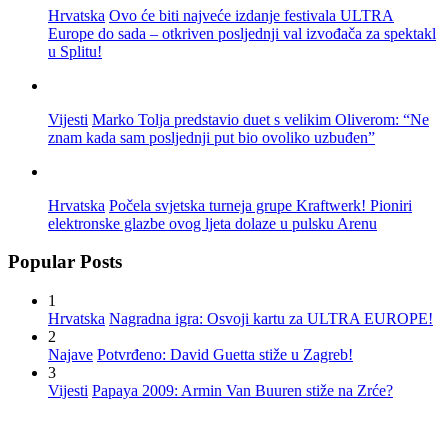
Hrvatska
Ovo će biti najveće izdanje festivala ULTRA
Europe do sada – otkriven posljednji val izvođača za spektakl
u Splitu!
Vijesti
Marko Tolja predstavio duet s velikim Oliverom: “Ne
znam kada sam posljednji put bio ovoliko uzbuđen”
Hrvatska
Počela svjetska turneja grupe Kraftwerk! Pioniri
elektronske glazbe ovog ljeta dolaze u pulsku Arenu
Popular Posts
1
Hrvatska
Nagradna igra: Osvoji kartu za ULTRA EUROPE!
2
Najave
Potvrđeno: David Guetta stiže u Zagreb!
3
Vijesti
Papaya 2009: Armin Van Buuren stiže na Zrće?