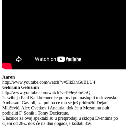
Aaron
http://www.youtube.com/watch?v=5IkDhGuBLU4
Gebrünn Gebrünn
http://www.youtube.com/watch?v=f99ey0hrOrQ
5. svibnja Paul Kalkbrenner će po prvi put nastupiti u slovenskoj
Ambasadi Gavioli, iza pultoa će mu se još pridružiti Dejan
Miličević, Alex Cvetkov i Aneuria, dok će u Mezaninu pult
podijeliti F. Sonik i Tomy Declerque.
Ulaznice za ovaj spektakl su u pretprodaji u sklopu Eventima po
cijeni od 28€, dok će na dan događaja koštati 35€.