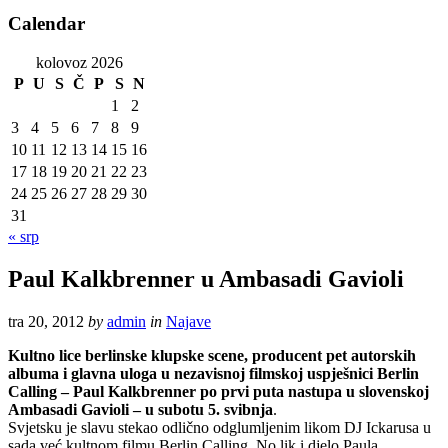
Calendar
kolovoz 2026
P
U
S
Č
P
S
N
1
2
3
4
5
6
7
8
9
10
11
12
13
14
15
16
17
18
19
20
21
22
23
24
25
26
27
28
29
30
31
« srp
Paul Kalkbrenner u Ambasadi Gavioli
tra 20, 2012
by
admin
in
Najave
Kultno lice berlinske klupske scene, producent pet autorskih
albuma i glavna uloga u nezavisnoj filmskoj uspješnici Berlin
Calling – Paul Kalkbrenner po prvi puta nastupa u slovenskoj
Ambasadi Gavioli – u subotu 5. svibnja
.
Svjetsku je slavu stekao odlično odglumljenim likom DJ Ickarusa u
sada već kultnom filmu Berlin Calling. No lik i djelo Paula