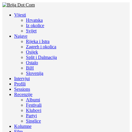
Vijesti
Hrvatska
Iz okolice
Svijet
Najave
Rijeka i Istra
Zagreb i okolica
Osijek
Split i Dalmacija
Ostalo
BiH
Slovenija
Intervjui
Profili
Sessions
Recenzije
Albumi
Festivali
Klubovi
Partyi
Singlice
Kolumne
Film