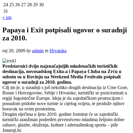
24
25
26
27
28
29
30
31
« srp
Papaya i Exit potpisali ugovor o suradnji
za 2010.
ruj 20, 2009
by
admin
in
Hrvatska
Predstavnici dviju najznačajnijih mladenačkih turističkih
destinacija, novosadskog Exita-a i Papaya Cluba na Zrću u
subotu su u Rovinju na Weekend Media Festivalu potpisali
ugovor o suradnji za 2010. godinu.
Cilj im je, u suradnji s još nekoliko drugih destinacija iz Crne Gore,
Bosne i Hercegovine, Srbije i Hrvatske, turistički se pozicionirati u
regiji Jugoistočne Europe. Ideja je da zajedničkom promocijom i
ponudom pridobe nove turiste iz cijelog svijeta, te produže njihov
boravak na ovim prostorima.
Drugim riječima u ljeto 2010. godine formirat će se zajednički
turistički aranžman podređen prvenstveno mladima željnim dobre
zabave, glazbe, druženja, kulture i adrenalinskog sporta – piše
Jutarnji.hr.