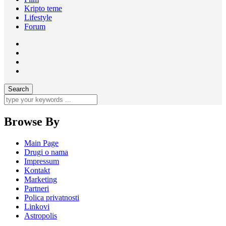
Kripto teme
Lifestyle
Forum
Browse By
Main Page
Drugi o nama
Impressum
Kontakt
Marketing
Partneri
Polica privatnosti
Linkovi
Astropolis