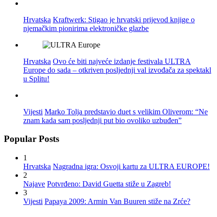
Hrvatska
Kraftwerk: Stigao je hrvatski prijevod knjige o
njemačkim pionirima elektroničke glazbe
Hrvatska
Ovo će biti najveće izdanje festivala ULTRA
Europe do sada – otkriven posljednji val izvođača za spektakl
u Splitu!
Vijesti
Marko Tolja predstavio duet s velikim Oliverom: “Ne
znam kada sam posljednji put bio ovoliko uzbuđen”
Popular Posts
1
Hrvatska
Nagradna igra: Osvoji kartu za ULTRA EUROPE!
2
Najave
Potvrđeno: David Guetta stiže u Zagreb!
3
Vijesti
Papaya 2009: Armin Van Buuren stiže na Zrće?